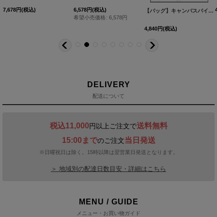
7,678
円
(税込)
6,578
円
(税込)
【バッグ】キャンバスバイカラーミニバッグ【Fサイズ/3カラー】[OF03]
希望小売価格
:
6,578
円
4,840
円
(税込)
DELIVERY
配送について
税込11,000
送料無料
円以上ご注文で
15:00まで
当日発送
のご注文
※日曜祝日は除く。15時以降は翌営業日発送となります。
＞ 地域別の配達日数目安・詳細はこちら
MENU / GUIDE
メニュー・お買い物ガイド