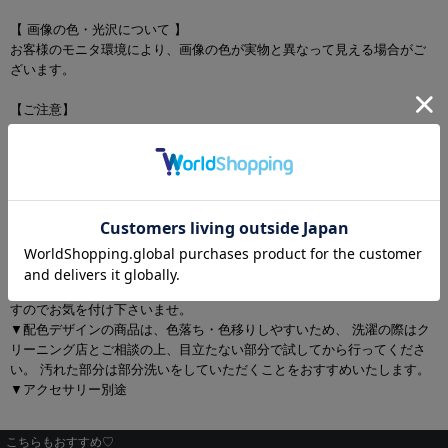
【 画像の色・光沢について 】
お客様のモニタ環境により、画像の色が実物と異なって見える場合がご
ざいます。
【ご注意】
▼この製品は大変デリケートな素材を使用しています。着用時のベル
ト、バックル及び着脱時の時計・指輪等による引っ掛け、強度の摩擦ひ
きつれ等に十分ご注意下さいませ。
▼商品の特性上、生地の取り位置により柄の出方・ニュアンスなど多少
の個体差が生じ、画像と表情が異なることがございます。また柄が縫い
合わせ部分で必ずしも合っていないことがございます。
▼長時間濡れたままで重ねて置いたり、摩擦（特に湿った状態での摩
擦）や、汗や雨などでぬれた時は他の衣料等に移染する場合がございま
すのでお気を付け下さいませ。
▼配色デザインの商品は、色落ち・色移りしやすいため、 洗濯の際はク
リーニング店とご相談の上、目立たない部分で試してから行ってくださ
い。 汚れた部分は部分洗いをしていただくことをおすすめいたします。
▼アクセサリー別途
こちらもおすすめ♡