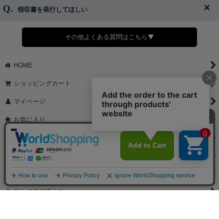
了承ください。
領収書を発行してほしい
◆商品発送前の変更は承っております。
すでに発送手配済みで、変更処理が間に合わない場合はご容赦くだ
さい。
その他よくある質問はこちら▼
◆領収書はご希望頂いた場合のみ発行しております。
【これからご注文する場合】
HOME
STEP2「お届け先・お支払い」ページにて備考欄に下記の記載をお
願いします。
ショッピングカート
①領収書希望
②宛名（空欄は上様は不可）
マイページ
③但し書き（空欄やお品代は不可）
＞詳細は画像をタップ＜
お気に入り
【すでにご注文が完了している場合】
特定商取引法表示
①お電話・メール・LINEにて領収書希望の連絡をお願い致します
②後日、郵送にて領収書を送らせて頂きます。
ご利用案内
【マイページから発行する場合】
お問い合せ
①マイページから購入履歴→購入内容→領収書発行を選択。
②後日、郵送にて領収書を送らせて頂きます。
個人情報保護方針
PCサイト