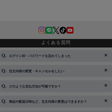
よくある質問
ログインID・パスワードを忘れてしまった
注文内容の変更・キャンセルをしたい
◆下記ページより、ログインIDの変更が可能です。
ログイン情報をお忘れの方はコチラ＞＞
どのような支払方法が可能ですか？
◆即日発送を行なっている関係上、午後以降のご連絡やキャンセル
はご対応できない場合がございます。
ご希望の場合は、お早めにご連絡を頂けますようお願い致します。
商品や配送日時など、注文内容の変更はできますか？
※発送後、発送準備が完了しお手続きが間に合わない場合は変更、
◆代金引換・クレジットカード・携帯キャリア決済・おねだり決
キャンセルをお断りさせて頂くことはがありますのであらかじめご
済・AmazonPayなどがございます。