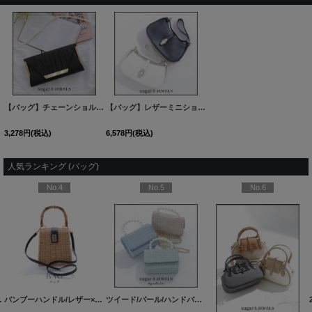
【バッグ】チェーンショルダー2WAYクラッチバック【Fサイズ/1カラー】[OF03]
【バッグ】レザーミニショルダーバッグ【2カラー】[OF03]
[
KJB003
3,278
円
(税込)
6,578
円
(税込)
人気ランキング (バッグ)
No.4
No.5
No.6
ッグ[OF01]
バンブーハンドル/レザー×スプリットラタンカゴバッグ[OF01]
[
YB-2407-kj-BE
]
ツイード/パール/ハンドバック【バッグ】【Fサイズ/3カラー】[OF03]
[
YB-2403-kj-BE
]