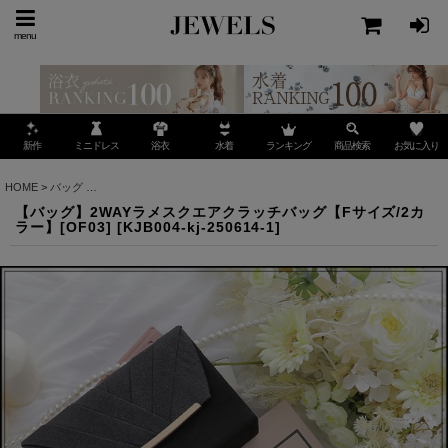
menu
ミニドレス
ランキング
お気に入り
新作
浴衣
水着
商品検索
HOME
>
バッグ
>
【バッグ】2WAYラメスクエアクラッチバッグ【Fサイズ/2カラー】[OF0
【バッグ】2WAYラメスクエアクラッチバッグ【Fサイズ/2カ
ラー】[OF03]
[
KJB004-kj-250614-1
]