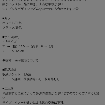
細かいラメが上品に輝き、上品な華やかさUP
シンプルなデザインでどんなコーデにも合わせやすい◎
■カラー
ホワイト/白色
ブラック/黒色
■サイズ[cm]
・Fサイズ
21cm（幅）14.5cm（高さ）6cm（奥）
チェーン 120cm
◆採寸・size表記について
■商品詳細
収納ポケット : 1カ所
チェーン詳細 : 長さ調節不可 / 取り外し可
■ご注意
※計測する位置によって多少の誤差がございますので予めご了承くださ
い。
サイズ・イメージ違いによる返品交換は不可。