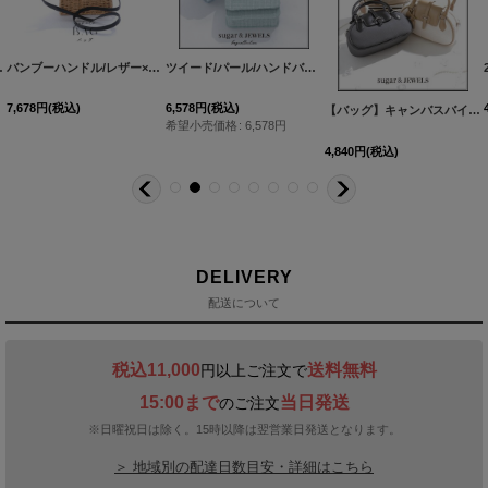
ッグ[OF01]
バンブーハンドル/レザー×スプリットラタンカゴバッグ[OF01]
[
YB-2407-kj-BE
]
ツイード/パール/ハンドバック【バッグ】【Fサイズ/3カラー】[OF03]
[
YB-2403-kj-BE
]
7,678
円
(税込)
6,578
円
(税込)
【バッグ】キャンバスバイカラーミニバッグ【Fサイズ/3カラー】[OF03]
希望小売価格
:
6,578
円
4,840
円
(税込)
DELIVERY
配送について
税込11,000
送料無料
円以上ご注文で
15:00まで
当日発送
のご注文
※日曜祝日は除く。15時以降は翌営業日発送となります。
＞ 地域別の配達日数目安・詳細はこちら