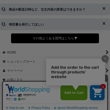
はご対応できない場合がございます。
ご希望の場合は、お早めにご連絡を頂けますようお願い致します。
商品や配送日時など、注文内容の変更はできますか？
※発送後、発送準備が完了しお手続きが間に合わない場合は変更、
◆代金引換・クレジットカード・携帯キャリア決済・おねだり決
キャンセルをお断りさせて頂くことはがありますのであらかじめご
済・AmazonPayなどがございます。
了承ください。
領収書を発行してほしい
◆商品発送前の変更は承っております。
すでに発送手配済みで、変更処理が間に合わない場合はご容赦くだ
さい。
その他よくある質問はこちら▼
◆領収書はご希望頂いた場合のみ発行しております。
【これからご注文する場合】
HOME
STEP2「お届け先・お支払い」ページにて備考欄に下記の記載をお
願いします。
ショッピングカート
①領収書希望
②宛名（空欄は上様は不可）
マイページ
③但し書き（空欄やお品代は不可）
＞詳細は画像をタップ＜
お気に入り
【すでにご注文が完了している場合】
特定商取引法表示
①お電話・メール・LINEにて領収書希望の連絡をお願い致します
②後日、郵送にて領収書を送らせて頂きます。
ご利用案内
【マイページから発行する場合】
お問い合せ
①マイページから購入履歴→購入内容→領収書発行を選択。