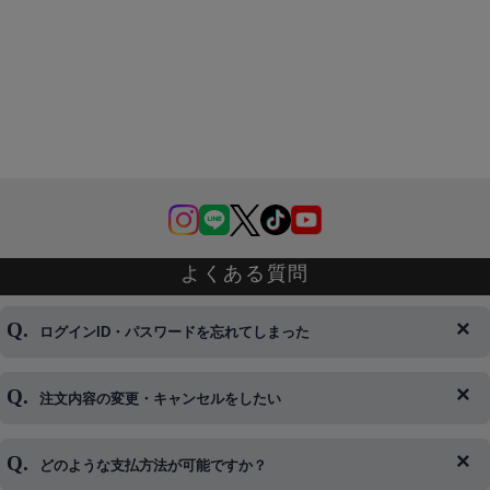
よくある質問
ログインID・パスワードを忘れてしまった
注文内容の変更・キャンセルをしたい
◆下記ページより、ログインIDの変更が可能です。
ログイン情報をお忘れの方はコチラ＞＞
どのような支払方法が可能ですか？
◆即日発送を行なっている関係上、午後以降のご連絡やキャンセル