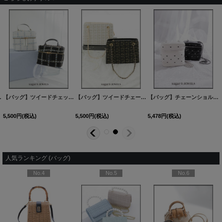
】[OF03] 【IM】
[
B-110-250929-1
【バッグ】ツイードチェックバニティバッグ【Fサイズ/2カラー】[OF03]
]
[
B106IM-250906-1
【バッグ】ツイードチェーンショルダーバッグ【Fサイズ/2カラー】【IM】[OF03]
]
[
B-105-250902-
【バッグ】チェーンショルダーハートキルティングバニティバッグ【Fサイズ/2カラー】[OF03]
5,500
円
(税込)
5,500
円
(税込)
5,478
円
(税込)
人気ランキング (バッグ)
No.4
No.5
No.6