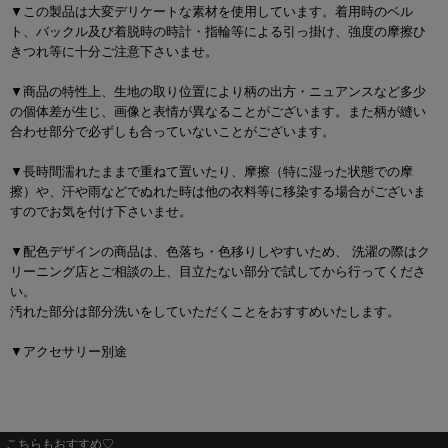
▼この製品は大変デリケートな素材を使用しています。着用時のベル
ト、バックル及び着脱時の時計・指輪等による引っ掛け、強度の摩擦ひ
きつれ等に十分ご注意下さいませ。
▼商品の特性上、生地の取り位置により柄の出方・ニュアンスなど多少
の個体差が生じ、画像と表情が異なることがございます。また柄が縫い
合わせ部分で必ずしも合っていないことがございます。
▼長時間濡れたままで重ねて置いたり、摩擦（特に湿った状態での摩
擦）や、汗や雨などでぬれた時は他の衣料等に移染する場合がございま
すのでお気を付け下さいませ。
▼配色デザインの商品は、色落ち・色移りしやすいため、 洗濯の際はク
リーニング店とご相談の上、目立たない部分で試してから行ってくださ
い。
汚れた部分は部分洗いをしていただくことをおすすめいたします。
▼アクセサリー別途
こちらもおすすめ♡