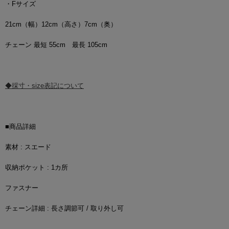
・Fサイズ
21cm（幅）12cm（高さ）7cm（奥）
チェーン 最短 55cm 最長 105cm
◆採寸・size表記について
■商品詳細
素材 : スエード
収納ポケット : 1カ所
ファスナー
チェーン詳細 : 長さ調節可 / 取り外し可