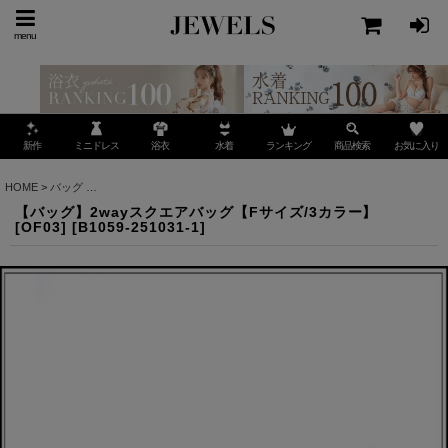
menu
ミニドレス
ランキング
お気に入り
新作
浴衣
水着
商品検索
HOME
>
バッグ
>
【バッグ】2wayスクエアバッグ【Fサイズ/3カラー】[OF03]
【バッグ】2wayスクエアバッグ【Fサイズ/3カラー】
[OF03]
[
B1059-251031-1
]