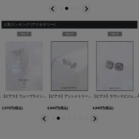
人気ランキング (アクセサリー)
No.4
No.5
No.6
60527-1
2カラー】[OF02]
[
NE355-260528-1
]
]
【ピアス】ウェーブラインロングピアス【Fサイズ/1カラー】
[
NE337-260530-1
【ピアス】アシンメトリーバタフライビジューピアス【Fサイズ/1カラー】[OF02]
[
MG-PI402-GD-F
]
]
【ピアス】ラウンドビジュースクエアピアス【Fサイズ/1カラー】[OF02]
2,970
円
(税込)
4,840
円
(税込)
4,840
円
(税込)