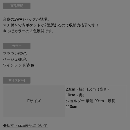
商品説明
合皮の2WAYバッグが登場。
マチ付きで内ポケットが2箇所あるので収納力抜群です！
今っぽカラーの３色展開です。
カラー
ブラウン/茶色
ベージュ/肌色
ワインレッド/赤色
サイズ[cm]
23cm（幅）15cm（高さ）
10cm（奥）
Fサイズ
ショルダー 最短 90cm 最長
110cm
◆採寸・size表記について