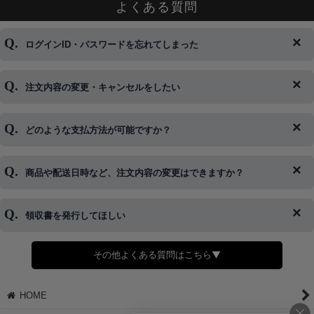
よくある質問
ログインID・パスワードを忘れてしまった
注文内容の変更・キャンセルをしたい
◆下記ページより、ログインIDの変更が可能です。
ログイン情報をお忘れの方はコチラ＞＞
どのような支払方法が可能ですか？
◆即日発送を行なっている関係上、午後以降のご連絡やキャンセル
はご対応できない場合がございます。
ご希望の場合は、お早めにご連絡を頂けますようお願い致します。
商品や配送日時など、注文内容の変更はできますか？
※発送後、発送準備が完了しお手続きが間に合わない場合は変更、
◆代金引換・クレジットカード・携帯キャリア決済・おねだり決
キャンセルをお断りさせて頂くことはがありますのであらかじめご
済・AmazonPayなどがございます。
了承ください。
領収書を発行してほしい
◆商品発送前の変更は承っております。
すでに発送手配済みで、変更処理が間に合わない場合はご容赦くだ
さい。
その他よくある質問はこちら▼
◆領収書はご希望頂いた場合のみ発行しております。
【これからご注文する場合】
HOME
STEP2「お届け先・お支払い」ページにて備考欄に下記の記載をお