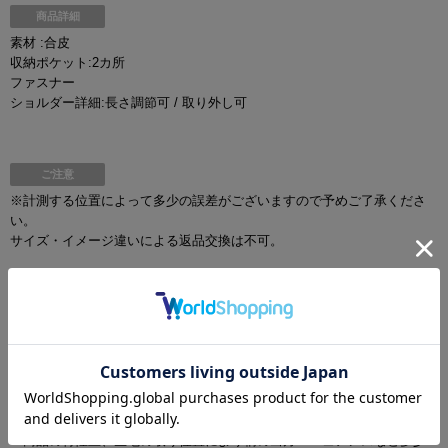
商品詳細
素材 :合皮
収納ポケット:2カ所
ファスナー
ショルダー詳細:長さ調節可 / 取り外し可
ご注意
※計測する位置によって多少の誤差がございますので予めご了承くださ
い。
サイズ・イメージ違いによる返品交換は不可。
【 画像の色・光沢について 】
お客様のモニタ環境により、画像の色が実物と異なって見える場合がご
ざいます。
【ご注意】
▼この製品は大変デリケートな素材を使用しています。着用時のベル
ト、バックル及び着脱時の時計・指輪等による引っ掛け、強度の摩擦ひ
きつれ等に十分ご注意下さいませ。
▼商品の特性上、生地の取り位置により柄の出方・ニュアンスなど多少