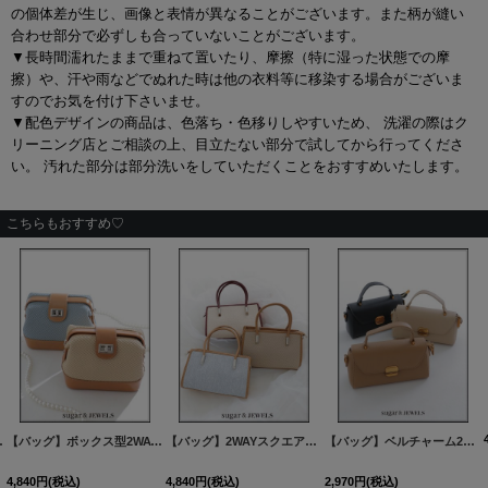
の個体差が生じ、画像と表情が異なることがございます。また柄が縫い
合わせ部分で必ずしも合っていないことがございます。
▼長時間濡れたままで重ねて置いたり、摩擦（特に湿った状態での摩
擦）や、汗や雨などでぬれた時は他の衣料等に移染する場合がございま
すのでお気を付け下さいませ。
▼配色デザインの商品は、色落ち・色移りしやすいため、 洗濯の際はク
リーニング店とご相談の上、目立たない部分で試してから行ってくださ
い。 汚れた部分は部分洗いをしていただくことをおすすめいたします。
こちらもおすすめ♡
5-251031-1
3カラー】[OF03]
]
[
B1057-251027-1
【バッグ】ボックス型2WAYバッグ【Fサイズ/2カラー】[OF03]
]
[
B1060-251024-1
【バッグ】2WAYスクエアバッグ【Fサイズ/3カラー】[OF03]
]
[
B1064-251022-1
]
【バッグ】ベルチャーム2wayバッグ【Fサイズ/3カラー】[OF03]
4,840
円
(税込)
4,840
円
(税込)
2,970
円
(税込)