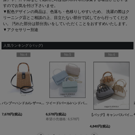
すのでお気を付け下さいませ。
▼配色デザインの商品は、色落ち・色移りしやすいため、 洗濯の際はク
リーニング店とご相談の上、目立たない部分で試してから行ってくださ
い。 汚れた部分は部分洗いをしていただくことをおすすめいたします。
▼アクセサリー別途
人気ランキング (バッグ)
No.4
No.5
No.6
ッグ[OF01]
バンブーハンドル/レザー×スプリットラタンカゴバッグ[OF01]
[
YB-2407-kj-BE
]
ツイード/パール/ハンドバック【バッグ】【Fサイズ/3カラー】[OF03]
[
YB-2403-kj-BE
]
7,678
円
(税込)
6,578
円
(税込)
【バッグ】キャンバスバイカラーミニバッグ【Fサイズ/3カラー】[OF03]
希望小売価格
:
6,578
円
4,840
円
(税込)