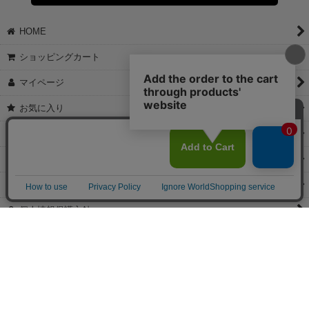
【これからご注文する場合】
HOME
STEP2「お届け先・お支払い」ページにて備考欄に下記の記載をお
願いします。
ショッピングカート
①領収書希望
②宛名（空欄は上様は不可）
マイページ
③但し書き（空欄やお品代は不可）
＞詳細は画像をタップ＜
お気に入り
【すでにご注文が完了している場合】
特定商取引法表示
①お電話・メール・LINEにて領収書希望の連絡をお願い致します
②後日、郵送にて領収書を送らせて頂きます。
ご利用案内
【マイページから発行する場合】
お問い合せ
①マイページから購入履歴→購入内容→領収書発行を選択。
②後日、郵送にて領収書を送らせて頂きます。
個人情報保護方針
PCサイト
Copyright(C)2026 jewels Corporation.All Rights Reserved.
【掲載の記事・写真・イラストなどの無断複写・転載等を禁じます。】