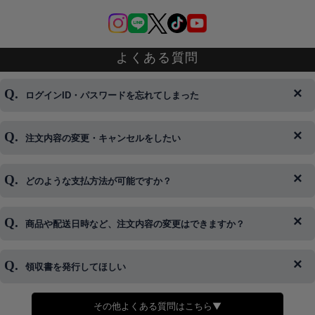
よくある質問
ログインID・パスワードを忘れてしまった
注文内容の変更・キャンセルをしたい
◆下記ページより、ログインIDの変更が可能です。
ログイン情報をお忘れの方はコチラ＞＞
どのような支払方法が可能ですか？
◆即日発送を行なっている関係上、午後以降のご連絡やキャンセル
はご対応できない場合がございます。
ご希望の場合は、お早めにご連絡を頂けますようお願い致します。
商品や配送日時など、注文内容の変更はできますか？
※発送後、発送準備が完了しお手続きが間に合わない場合は変更、
◆代金引換・クレジットカード・携帯キャリア決済・おねだり決
キャンセルをお断りさせて頂くことはがありますのであらかじめご
済・AmazonPayなどがございます。
了承ください。
領収書を発行してほしい
◆商品発送前の変更は承っております。
すでに発送手配済みで、変更処理が間に合わない場合はご容赦くだ
さい。
その他よくある質問はこちら▼
◆領収書はご希望頂いた場合のみ発行しております。