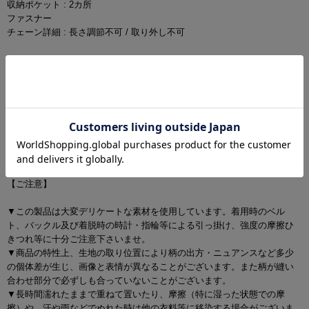
収納ポケット : 2カ所
ファスナー
チェーン詳細 : 長さ調節不可 / 取り外し不可
■ご注意
※計測する位置によって多少の誤差がございますので予めご了承くださ
い。
サイズ・イメージ違いによる返品交換は不可。
【 画像の色・光沢について 】
お客様のモニタ環境により、画像の色が実物と異なって見える場合がご
ざいます。
【ご注意】
▼この製品は大変デリケートな素材を使用しています。着用時のベル
ト、バックル及び着脱時の時計・指輪等による引っ掛け、強度の摩擦ひ
きつれ等に十分ご注意下さいませ。
▼商品の特性上、生地の取り位置により柄の出方・ニュアンスなど多少
の個体差が生じ、画像と表情が異なることがございます。また柄が縫い
合わせ部分で必ずしも合っていないことがございます。
▼長時間濡れたままで重ねて置いたり、摩擦（特に湿った状態での摩
擦）や、汗や雨などでぬれた時は他の衣料等に移染する場合がございま