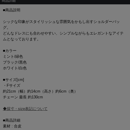
商品詳細
■商品説明
シックな印象がスタイリッシュな雰囲気をかもし出すショルダーバッ
グ。
どんなドレスにも合わせやすい、シンプルながらもエレガントなアイテ
ムとなっております。
■カラー
ミント/緑色
ブラック/黒色
ホワイト/白色
■サイズ[cm]
・Fサイズ
約21cm（幅）約14cm（高さ）約6cm（奥）
チェーン 最長 約130cm
◆採寸・size表記について
■商品詳細
素材 : 合皮