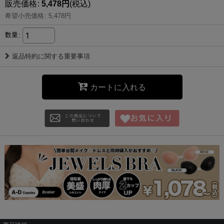
販売価格
:
5,478
円
(税込)
希望小売価格
:
5,478
円
数量
:
返品特約に関する重要事項
カートに入れる