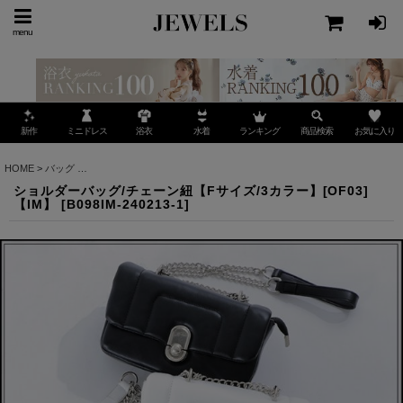
menu
ミニドレス
ランキング
お気に入り
新作
浴衣
水着
商品検索
HOME
>
バッグ
>
ショルダーバッグ/チェーン紐【Fサイズ/3カラー】[OF03]【IM】
ショルダーバッグ/チェーン紐【Fサイズ/3カラー】[OF03]
【IM】
[
B098IM-240213-1
]