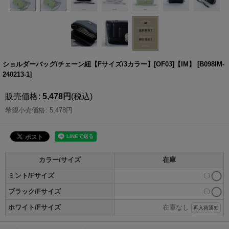
ショルダーバッグ/チェーン紐【Fサイズ/3カラー】[OF03]【IM】
[
B098IM-
240213-1
]
販売価格
:
5,478
円
(税込)
希望小売価格
:
5,478
円
カラー/サイズ
在庫
ミント/Fサイズ
〇
ブラック/Fサイズ
〇
ホワイト/Fサイズ
在庫なし
再入荷通知