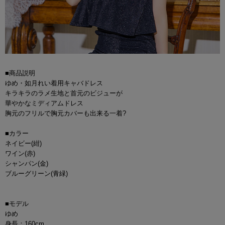
■商品説明
ゆめ・如月れい着用キャバドレス
キラキラのラメ生地と首元のビジューが
華やかなミディアムドレス
胸元のフリルで胸元カバーも出来る一着?
■カラー
ネイビー(紺)
ワイン(赤)
シャンパン(金)
ブルーグリーン(青緑)
■モデル
ゆめ
身長：160cm