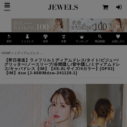
menu
ミニドレス
ランキング
お気に入り
新作
浴衣
水着
商品検索
HOME
>
ミディアムドレス
>
【即日発送】ラメフリルミディアムドレス/タイト/ビジュー/グリッ
【即日発送】ラメフリルミディアムドレス/タイト/ビジュー/
グリッター/ノースリーブ/谷間隠し/背中隠し/ミディアムドレ
ス/キャバドレス【IM】【XS-XLサイズ/4カラー】[OF03]
【IM】dzw
[
J-888IMdzw-241128-1
]