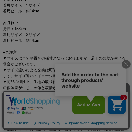
着用サイズ：Sサイズ
着用ヒール：約14cm
如月れい
身長：156cm
着用サイズ：Sサイズ
着用ヒール：約14cm
■ご注意
▼サイズは全て平置きの採寸となっておりますが、若干の誤差が生じる
場合がございます。
▼サイズ違いによる交換は可能ですが、手数料はお客様のご負担となり
ます。サイズ違い・イメージ違いによる返品は承ることができません。
▼商品の特性上、生地の取り位置により柄の出方・ニュアンスなど多少
の個体差が生じ、画像と表情が異なることがございます。また柄が縫い
合わせ部分で必ずしも合っていないことがございます。
▼長時間濡れたままで重ねて置いたり、摩擦（特に湿った状態での摩
擦）や、汗や雨などでぬれた時は他の衣料等に移染する場合がございま
すのでお気を付け下さいませ。
ご使用方法やご使用環境によって色移りをする可能性がございます。そ
の際の責任は負いかねますのでご了承くださいませ。
▼配色デザインの商品は、色落ち・色移りしやすいため、 洗濯の際はク