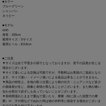
■カラー
ブルーグリーン
シャンパン
ネイビー
■モデル
ゆめ
身長：160cm
着用サイズ：Sサイズ
着用ヒール：約14cm
■ご注意
▼サイズは全て平置きの採寸となっておりますが、若干の誤差が生じる
場合がございます。
▼サイズ違いによる交換は可能ですが、手数料はお客様のご負担となり
ます。サイズ違い・イメージ違いによる返品は承ることができません。
▼商品の特性上、生地の取り位置により柄の出方・ニュアンスなど多少
の個体差が生じ、画像と表情が異なることがございます。また柄が縫い
合わせ部分で必ずしも合っていないことがございます。
▼長時間濡れたままで重ねて置いたり、摩擦（特に湿った状態での摩
擦）や、汗や雨などでぬれた時は他の衣料等に移染する場合がございま
すのでお気を付け下さいませ。