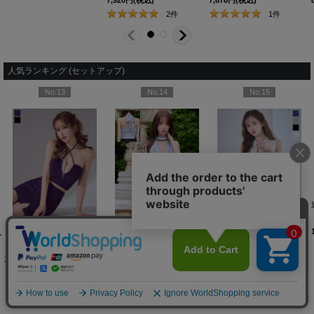
7,920
円
(税込)
7,678
円
(税込)
2
件
1
件
人気ランキング (セットアップ)
No.13
No.14
No.15
1
jvAG-260727-1
カラー】[OF03]【YN】dzcvBF
]
[
]
3551SBdzquAG-260706-1
【即日発送】送料無料！ラメホルターネックスリットタイトミニドレス/キャバドレス【XS-Mサイズ/2カラー】[OF03]【YN】dzcv
]
【即日発送】送料無料！ドレープ/カウルネック/セットアップ/2ピース/リボン/谷間見せ/ノースリーブ/インナーパンツ/ミニドレス/キャバドレス【S-Mサイズ/2カラー】[OF03]【YN】dzozjSK
[
5045YNdzw-260115-1
[
6022YNdz
]
【即日発送】送料無料!パール襟フロントジップセットアップタイトミニドレス/キャバドレス【XS-XLサイズ/ 4カラー】[OF01] 【SB】dzwIA
13,970
円
(税込)
11,880
円
(税込)
12,980
円
(税込)