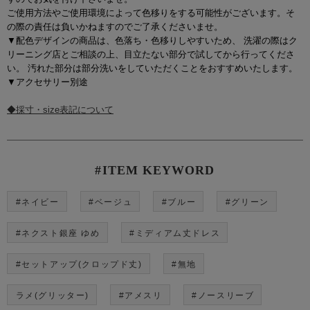
ご使用方法やご使用環境によって色移りをする可能性がございます。そ
の際の責任は負いかねますのでご了承くださいませ。
▼配色デザインの商品は、色落ち・色移りしやすいため、 洗濯の際はク
リーニング店とご相談の上、目立たない部分で試してから行ってくださ
い。 汚れた部分は部分洗いをしていただくことをおすすめいたします。
▼アクセサリー別途
◆採寸・size表記について
#ITEM KEYWORD
#ネイビー
#ベージュ
#ブルー
#グリーン
#ネクスト銀座 ゆめ
#ミディアム丈ドレス
#セットアップ(クロップド丈)
#無地
ラメ(グリッター)
#アメスリ
#ノースリーブ