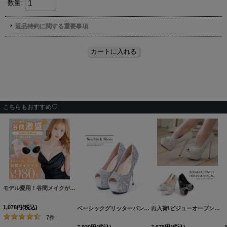
こちらもおすすめ♡
モデル愛用！谷間メイクが実現する激盛りぷるぷる肉厚シリコンブラ[OF08-U]
[
N6024H
1,078
円
(税込)
ベーシックグリッターパンプス/14cmヒール【2カラー/7サイズ】[OF02]
再入荷!ビジューオープントゥプラットフォームパンプス【34-40サイズ/2カラー】[OF02]
7
件