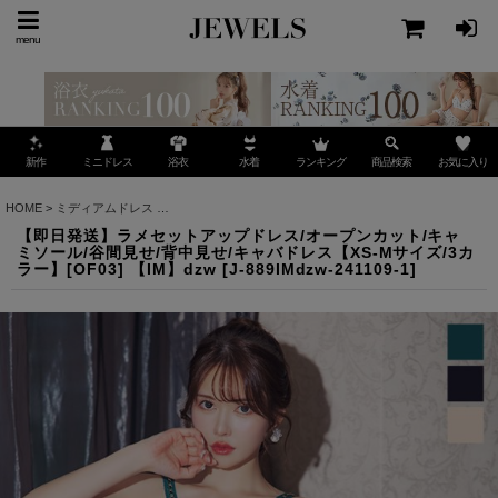
menu
ミニドレス
ランキング
お気に入り
新作
浴衣
水着
商品検索
HOME
>
ミディアムドレス
>
【即日発送】ラメセットアップドレス/オープンカット/キャミソール
【即日発送】ラメセットアップドレス/オープンカット/キャ
ミソール/谷間見せ/背中見せ/キャバドレス【XS-Mサイズ/3カ
ラー】[OF03] 【IM】dzw
[
J-889IMdzw-241109-1
]