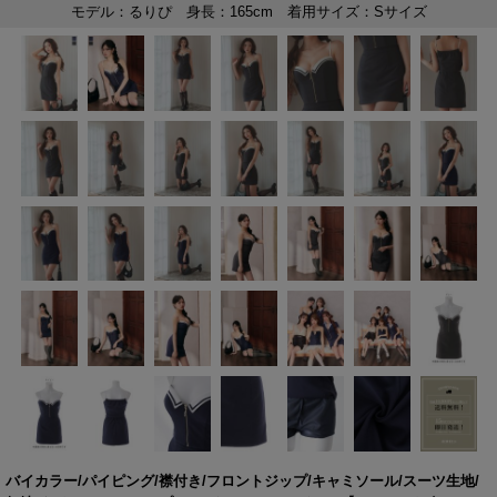
バイカラー/パイピング/襟付き/フロントジップ/キャミソール/スーツ生地/