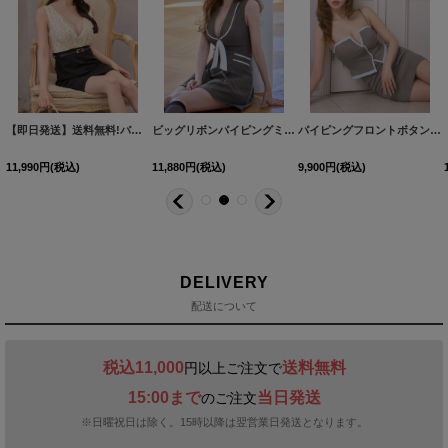
【即日発送】送料無料!バイカラー/ドット柄/ギャザー/Vネック/ノースリーブ/ベルト/タイト/ドッキング/ミニドレス/キャバドレス【XS-Mサイズ/1カラー】[OF01] 【SB】dzmvAG
[
5920YNdzyuIA-260401-1
ビッグリボンパイピングミニドレス/キャバドレス【XS-Lサイズ/1カラー】[OF01]【SB】dzmvAG
]
パイピングフロントボタンタイトミニドレス/キャバドレス【XS-Mサイズ/2カラー】[OF03]【YN】dzwuAG
11,990
円
(税込)
11,880
円
(税込)
9,900
円
(税込)
DELIVERY
配送について
税込11,000
送料無料
円以上ご注文で
15:00まで
当日発送
のご注文
※日曜祝日は除く。15時以降は翌営業日発送となります。