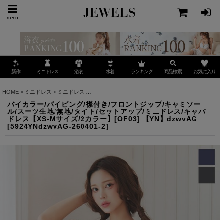
menu
ミニドレス
ランキング
お気に入り
新作
浴衣
水着
商品検索
HOME
>
ミニドレス
>
ミニドレス
>
バイカラー/パイピング/襟付き/フロントジップ/キャミソー
バイカラー/パイピング/襟付き/フロントジップ/キャミソー
ル/スーツ生地/無地/タイト/セットアップ/ミニドレス/キャバ
ドレス【XS-Mサイズ/2カラー】[OF03] 【YN】dzwvAG
[
5924YNdzwvAG-260401-2
]