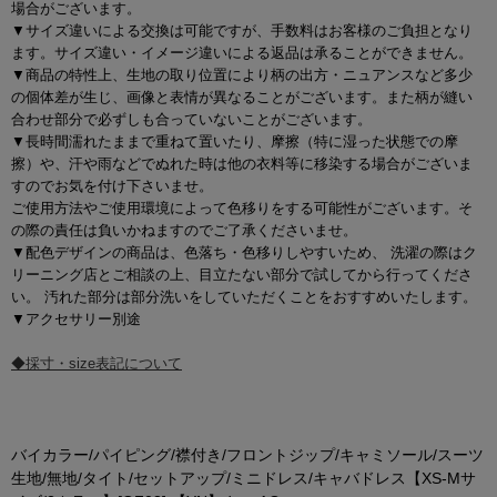
場合がございます。
▼サイズ違いによる交換は可能ですが、手数料はお客様のご負担となり
ます。サイズ違い・イメージ違いによる返品は承ることができません。
▼商品の特性上、生地の取り位置により柄の出方・ニュアンスなど多少
の個体差が生じ、画像と表情が異なることがございます。また柄が縫い
合わせ部分で必ずしも合っていないことがございます。
▼長時間濡れたままで重ねて置いたり、摩擦（特に湿った状態での摩
擦）や、汗や雨などでぬれた時は他の衣料等に移染する場合がございま
すのでお気を付け下さいませ。
ご使用方法やご使用環境によって色移りをする可能性がございます。そ
の際の責任は負いかねますのでご了承くださいませ。
▼配色デザインの商品は、色落ち・色移りしやすいため、 洗濯の際はク
リーニング店とご相談の上、目立たない部分で試してから行ってくださ
い。 汚れた部分は部分洗いをしていただくことをおすすめいたします。
▼アクセサリー別途
◆採寸・size表記について