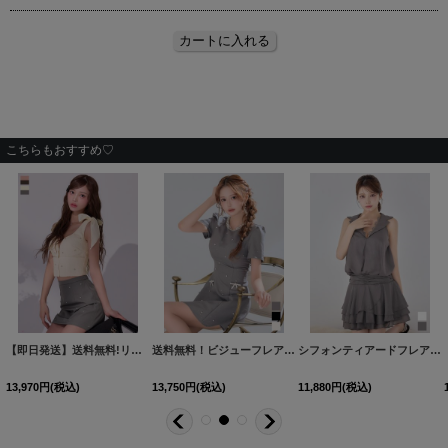
こちらもおすすめ♡
[
5808YNdzwvAG-260101-2
【即日発送】送料無料!リボンショルダー/ノースリーブ/フロントジップ/バイカラー/ビジュー/Aライン/セットアップ/ミニドレス/キャバドレス【XS-Lサイズ/2カラー】[OF03]【YN】dzweBF
]
送料無料！ビジューフレアワンピースドレス/キャバドレス【XS-Lサイズ/3カラー】[OF01] 【SB】dzk【一部予約商品/8月下旬発送予定】
[
3571SBdzwvIA-260
シフォンティアードフレアミニドレス/キャバドレス【S-Mサイズ/2カラー】[OF03]【YN】dzwvIA
13,970
円
(税込)
13,750
円
(税込)
11,880
円
(税込)