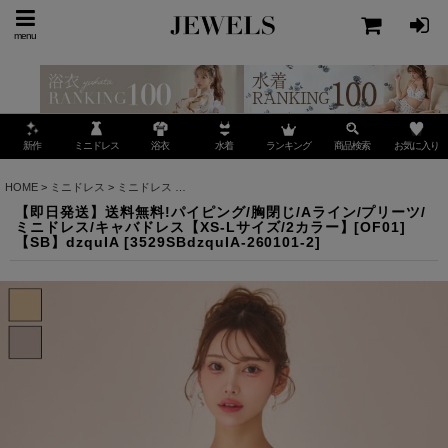
menu
ミニドレス
ランキング
お気に入り
新作
浴衣
水着
商品検索
HOME
>
ミニドレス
>
ミニドレス
>
【即日発送】送料無料!パイピング/胸閉じ/Aライン/プリー
【即日発送】送料無料!パイピング/胸閉じ/Aライン/プリーツ/
ミニドレス/キャバドレス【XS-Lサイズ/2カラー】[OF01]
【SB】dzquIA
[
3529SBdzquIA-260101-2
]