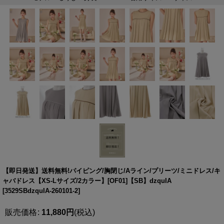
【即日発送】送料無料!パイピング/胸閉じ/Aライン/プリーツ/ミニドレス/キ
ャバドレス【XS-Lサイズ/2カラー】[OF01]【SB】dzquIA
[
3529SBdzquIA-260101-2
]
販売価格
:
11,880
円
(税込)