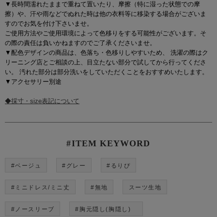
▼長時間濡れたままで重ねて置いたり、摩擦（特に湿った状態での摩
擦）や、汗や雨などでぬれた時は他の衣料等に移染する場合がございま
すのでお気を付け下さいませ。
ご使用方法やご使用環境によって色移りをする可能性がございます。そ
の際の責任は負いかねますのでご了承くださいませ。
▼配色デザインの商品は、色落ち・色移りしやすいため、 洗濯の際はク
リーニング店とご相談の上、目立たない部分で試してから行ってくださ
い。 汚れた部分は部分洗いをしていただくことをおすすめいたします。
▼アクセサリー別途
◆採寸・size表記について
#ITEM KEYWORD
#ベージュ
#グレー
#るりぴ
#ミニドレス/ミニ丈
#無地
スーツ生地
#ノースリーブ
#胸元隠し(胸隠し)