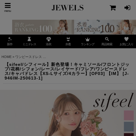
menu
ミニドレス
ランキング
お気に入り
新作
浴衣
水着
商品検索
HOME
>
ワンピースドレス
>
【sifeel/シフィール】新色登場！キャミソール/フロントジップ
【sifeel/シフィール】新色登場！キャミソール/フロントジッ
プ/花柄/シフォン/レース/レイヤード/フレア/ワンピースドレ
ス/キャバドレス【XS-Lサイズ/4カラー】[OF03] 【IM】
[
J-
946IM-250613-1
]