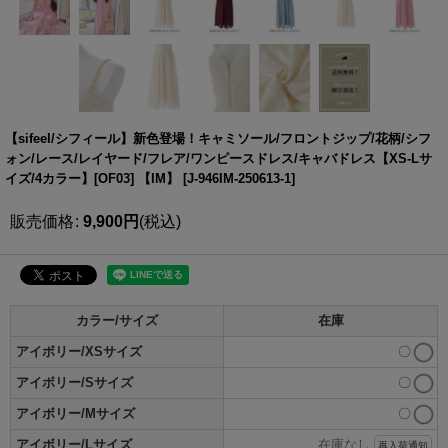
【sifeel/シフィール】新色登場！キャミソール/フロントジップ/花柄/シフ
ォン/レース/レイヤード/フレア/ワンピースドレス/キャバドレス【XS-Lサ
イズ/4カラー】[OF03] 【IM】
[
J-946IM-250613-1
]
販売価格
:
9,900
円
(税込)
カラー/サイズ
在庫
アイボリー/XSサイズ
〇
アイボリー/Sサイズ
〇
アイボリー/Mサイズ
〇
アイボリー/Lサイズ
在庫なし
再入荷通知