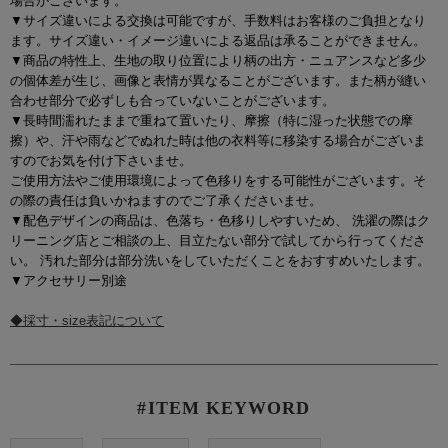
場合がございます。
▼サイズ違いによる交換は可能ですが、手数料はお客様のご負担となり
ます。サイズ違い・イメージ違いによる返品は承ることができません。
▼商品の特性上、生地の取り位置により柄の出方・ニュアンスなど多少
の個体差が生じ、画像と表情が異なることがございます。また柄が縫い
合わせ部分で必ずしも合っていないことがございます。
▼長時間濡れたままで重ねて置いたり、摩擦（特に湿った状態での摩
擦）や、汗や雨などでぬれた時は他の衣料等に移染する場合がございま
すのでお気を付け下さいませ。
ご使用方法やご使用環境によって色移りをする可能性がございます。そ
の際の責任は負いかねますのでご了承くださいませ。
▼配色デザインの商品は、色落ち・色移りしやすいため、 洗濯の際はク
リーニング店とご相談の上、目立たない部分で試してから行ってくださ
い。 汚れた部分は部分洗いをしていただくことをおすすめいたします。
▼アクセサリー別途
◆採寸・size表記について
#ITEM KEYWORD