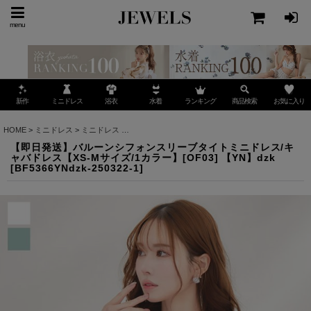
menu
ミニドレス
ランキング
お気に入り
新作
浴衣
水着
商品検索
HOME
>
ミニドレス
>
ミニドレス
>
【即日発送】バルーンシフォンスリーブタイトミニドレス/キ
【即日発送】バルーンシフォンスリーブタイトミニドレス/キ
ャバドレス【XS-Mサイズ/1カラー】[OF03] 【YN】dzk
[
BF5366YNdzk-250322-1
]