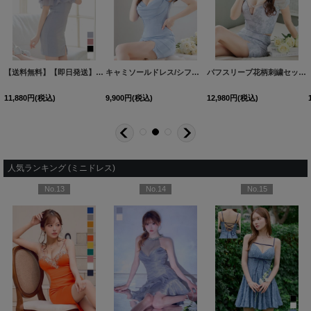
HW-2
]
[
S3132YN
]
【送料無料】【即日発送】ビジューキャミソールオフショルシフォンミニドレス/キャバドレス【XS-Lサイズ/4カラー】[OF01] 【SB】dzc
キャミソールドレス/シフォン/オフショルダー/ベアトップ/パール紐/谷間見せ/背中見せ/ミニドレス/キャバドレス【XS-Lサイズ/2カラー】[OF03] 【YN】dzj
[
S3168YN
]
パフスリーブ花柄刺繍セットアップミニドレス/キャバドレス【XS-Mサイズ/1カラー】[OF03] 【YN】dzwv
11,880
円
(税込)
9,900
円
(税込)
12,980
円
(税込)
人気ランキング (ミニドレス)
No.13
No.14
No.15