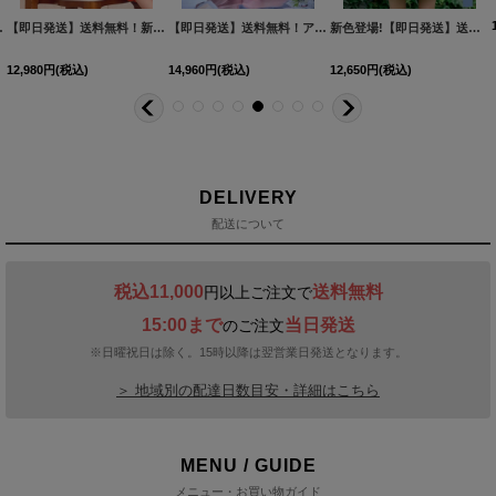
2YNdzwuAGO-260706-1
XS-Mサイズ/2カラー】[OF01]【SB】IA
[
3740SBdzmvSK-260721-1
]
【即日発送】送料無料！新色登場！ビジューキャミソールミニドレス/キャバドレス 【XS-Mサイズ / 10カラー】[OF03-X] 【YN】dzw
]
[
3761SBdzquAGO-260706-2
【即日発送】送料無料！アメスリ/ビジュー/シアー/シフォン/チュール/ティアード/フレア/ミニドレス/キャバドレス【XS-Mサイズ/2カラー】[OF03]【YN】dzwuBF
]
新色登場!【即日発送】送料無料!バックレースアップ/リボン/キャミソール/フレア/ミニドレス/キャバドレス【XS-Sサイズ/3カラー】[OF03]【YN】dzjvBF【一部予約商品/9月上旬発送予定】
12,980
円
(税込)
14,960
円
(税込)
12,650
円
(税込)
DELIVERY
配送について
税込11,000
送料無料
円以上ご注文で
15:00まで
当日発送
のご注文
※日曜祝日は除く。15時以降は翌営業日発送となります。
＞ 地域別の配達日数目安・詳細はこちら
MENU / GUIDE
メニュー・お買い物ガイド