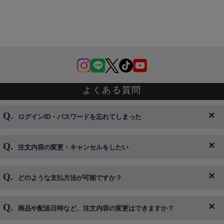
よくある質問
ログインID・パスワードを忘れてしまった
注文内容の変更・キャンセルをしたい
◆下記ページより、ログインIDの変更が可能です。
ログイン情報をお忘れの方はコチラ＞＞
どのような支払方法が可能ですか？
◆即日発送を行なっている関係上、午後以降のご連絡やキャンセル
はご対応できない場合がございます。
ご希望の場合は、お早めにご連絡を頂けますようお願い致します。
商品や配送日時など、注文内容の変更はできますか？
※発送後、発送準備が完了しお手続きが間に合わない場合は変更、
◆代金引換・クレジットカード・携帯キャリア決済・おねだり決
キャンセルをお断りさせて頂くことはがありますのであらかじめご
済・AmazonPayなどがございます。