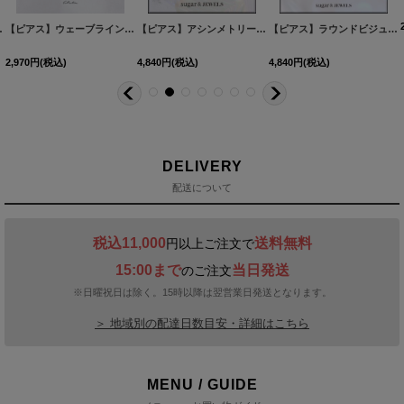
60527-1
2カラー】[OF02]
[
NE355-260528-1
]
]
【ピアス】ウェーブラインロングピアス【Fサイズ/1カラー】
[
NE337-260530-1
【ピアス】アシンメトリーバタフライビジューピアス【Fサイズ/1カラー】[OF02]
[
MG-PI402-GD-F
]
]
【ピアス】ラウンドビジュースクエアピアス【Fサイズ/1カラー】[OF02]
2,970
円
(税込)
4,840
円
(税込)
4,840
円
(税込)
DELIVERY
配送について
税込11,000
送料無料
円以上ご注文で
15:00まで
当日発送
のご注文
※日曜祝日は除く。15時以降は翌営業日発送となります。
＞ 地域別の配達日数目安・詳細はこちら
MENU / GUIDE