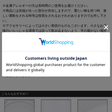
※金属アレルギーの方は長時間のご使用をお避けください。
※商品には先端が尖った部分が存在しますので、重たい物を持つ時、激
しい運動をされる時等は怪我をされるおそれがありますのでお外し下さ
い。
※アクセサリーによっては小さい形状のものもございます。小さなお子
様のいらっしゃる環境では誤って飲み込まないよう、手の届かない場所
に保管してください。
※サウナ等高温の場所、あるいはスキー場などの寒地でのピアスなどの
アクセサリーの使用は火傷、凍傷の原因になる場合がありますので着用
しないで下さい。
※当製品は素材により、汗、水、雨、湿気、たばこのヤニ等が原因で染
色の一部が色落ち、変色する場合があります。
※当店ではお客様の不注意によるいかなる事故や損害、また用途以外の
使用方法での損害などが生じましても一切の責任を負いかねますのでそ
の旨ご了承下さい。
こちらもおすすめ♡