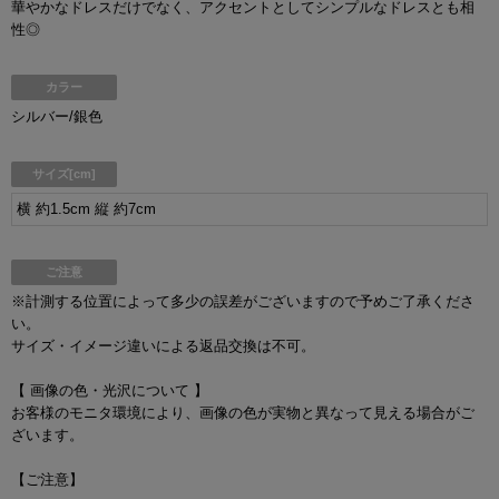
華やかなドレスだけでなく、アクセントとしてシンプルなドレスとも相
性◎
カラー
シルバー/銀色
サイズ[cm]
横 約1.5cm 縦 約7cm
ご注意
※計測する位置によって多少の誤差がございますので予めご了承くださ
い。
サイズ・イメージ違いによる返品交換は不可。
【 画像の色・光沢について 】
お客様のモニタ環境により、画像の色が実物と異なって見える場合がご
ざいます。
【ご注意】