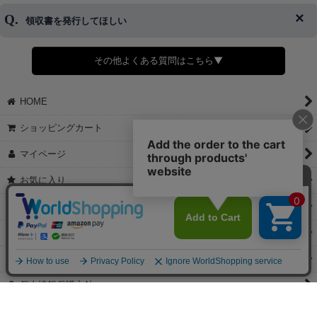
了承ください。
領収書を発行してほしい
◆商品発送前の変更は承っております。
すでに発送手配済みで、変更処理が間に合わない場合はご容赦くだ
さい。
その他よくある質問はこちら▼
◆領収書はご希望頂いた場合のみ発行しております。
【これからご注文する場合】
HOME
STEP2「お届け先・お支払い」ページにて備考欄に下記の記載をお
願いします。
ショッピングカート
①領収書希望
②宛名（空欄は上様は不可）
マイページ
③但し書き（空欄やお品代は不可）
＞詳細は画像をタップ＜
お気に入り
【すでにご注文が完了している場合】
特定商取引法表示
①お電話・メール・LINEにて領収書希望の連絡をお願い致します
②後日、郵送にて領収書を送らせて頂きます。
ご利用案内
【マイページから発行する場合】
お問い合せ
①マイページから購入履歴→購入内容→領収書発行を選択。
②後日、郵送にて領収書を送らせて頂きます。
個人情報保護方針