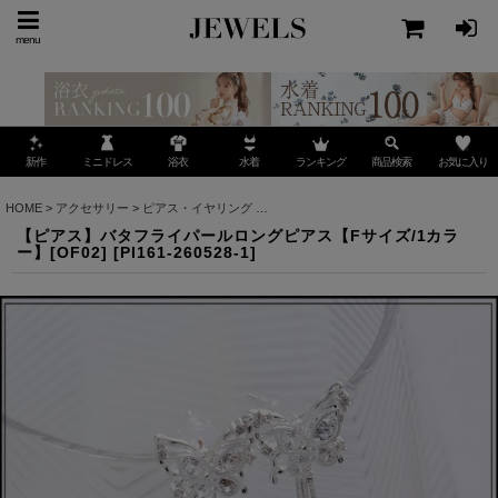
menu
ミニドレス
ランキング
お気に入り
新作
浴衣
水着
商品検索
HOME
>
アクセサリー
>
ピアス・イヤリング
>
【ピアス】バタフライパールロングピアス【F
【ピアス】バタフライパールロングピアス【Fサイズ/1カラ
ー】[OF02]
[
PI161-260528-1
]