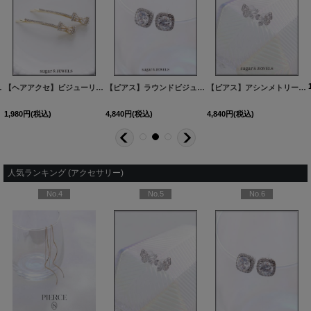
-1
1カラー】[OF02]
]
[
PI168-260516-1
]
【ヘアアクセ】ビジューリボンヘアピン【Fサイズ/1カラー】[OF02]
[
A2307503-260514-1
【ピアス】ラウンドビジュースクエアピアス【Fサイズ/1カラー】[OF02]
[
A2307502-260514-
]
【ピアス】アシンメトリーバタフライビジューピアス【Fサイズ/1カラー】[OF02]
1,980
円
(税込)
4,840
円
(税込)
4,840
円
(税込)
人気ランキング (アクセサリー)
No.4
No.5
No.6