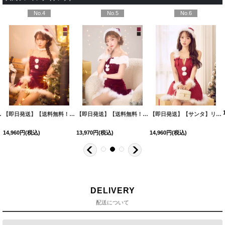
No.4
No.5
No.6
イズ/2カラー】[HC03]三上悠亜着用
【即日発送】【送料無料！】【サンタ】チュールフリルオフショルセットアップサンタコスプレ【コスプレ6点セット】【XS-Lサイズ/2カラー】[HC03]三上悠亜着用
【即日発送】【送料無料！】【サンタ】オフショルファービジューマーメイドサンタコスプレ【コスプレ4点セット】【XS-Lサイズ/2カラー】[HC03]明日花キララ着用
[
SS-164-YN-dzw-
[
SS-182
【即日発送】【サンタ】リボンファーサンタコスプレ【コスプレ4点セット】【XS-XLサイズ/2カラー】[HC03]三上悠亜着用
14,960
円
(税込)
13,970
円
(税込)
14,960
円
(税込)
DELIVERY
配送について