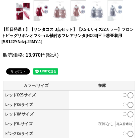
【即日発送！】【サンタコス 3点セット】【XS-Lサイズ/2カラー】フロン
トビッグリボンオフショル袖付きフレアサンタ[HC03]三上悠亜着用
[
SS122YNdzj-24MY-1
]
販売価格
:
13,970
円
(税込)
カラー/サイズ
在庫
レッド/XSサイズ
〇
レッド/Sサイズ
〇
レッド/Mサイズ
〇
レッド/Lサイズ
在庫なし
再入荷通知
ピンク/Sサイズ
〇