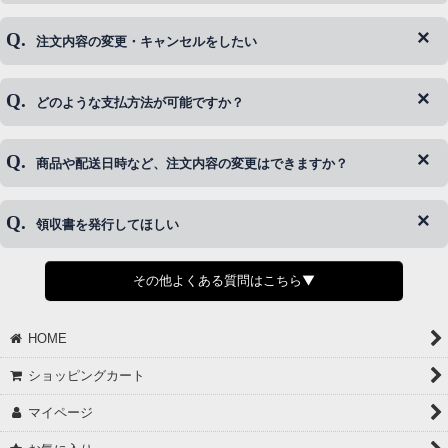
注文内容の変更・キャンセルをしたい
◆下記ページより、ログインIDの変更が可能です。
ログイン情報をお忘れの方はコチラ＞＞
どのような支払方法が可能ですか？
◆即日発送を行なっている関係上、午後以降のご連絡やキャンセル
はご対応できない場合がございます。
ご希望の場合は、お早めにご連絡を頂けますようお願い致します。
商品や配送日時など、注文内容の変更はできますか？
※発送後、発送準備が完了しお手続きが間に合わない場合は変更、
◆代金引換・クレジットカード・携帯キャリア決済・おねだり決
キャンセルをお断りさせて頂くことはがありますのであらかじめご
済・AmazonPayなどがございます。
了承ください。
領収書を発行してほしい
◆商品発送前の変更は承っております。
すでに発送手配済みで、変更処理が間に合わない場合はご容赦くだ
さい。
その他よくある質問はこちら▼
◆領収書はご希望頂いた場合のみ発行しております。
【これからご注文する場合】
HOME
STEP2「お届け先・お支払い」ページにて備考欄に下記の記載をお
願いします。
ショッピングカート
①領収書希望
②宛名（空欄は上様は不可）
マイページ
③但し書き（空欄やお品代は不可）
＞詳細は画像をタップ＜