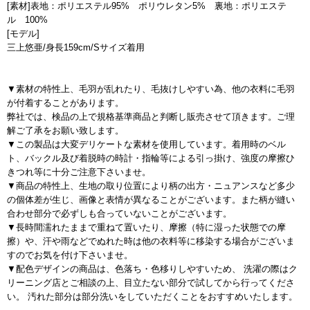
[素材]表地：ポリエステル95% ポリウレタン5% 裏地：ポリエステ
ル 100%
[モデル]
三上悠亜/身長159cm/Sサイズ着用
▼素材の特性上、毛羽が乱れたり、毛抜けしやすい為、他の衣料に毛羽
が付着することがあります。
弊社では、検品の上で規格基準商品と判断し販売させて頂きます。ご理
解ご了承をお願い致します。
▼この製品は大変デリケートな素材を使用しています。着用時のベル
ト、バックル及び着脱時の時計・指輪等による引っ掛け、強度の摩擦ひ
きつれ等に十分ご注意下さいませ。
▼商品の特性上、生地の取り位置により柄の出方・ニュアンスなど多少
の個体差が生じ、画像と表情が異なることがございます。また柄が縫い
合わせ部分で必ずしも合っていないことがございます。
▼長時間濡れたままで重ねて置いたり、摩擦（特に湿った状態での摩
擦）や、汗や雨などでぬれた時は他の衣料等に移染する場合がございま
すのでお気を付け下さいませ。
▼配色デザインの商品は、色落ち・色移りしやすいため、 洗濯の際はク
リーニング店とご相談の上、目立たない部分で試してから行ってくださ
い。 汚れた部分は部分洗いをしていただくことをおすすめいたします。