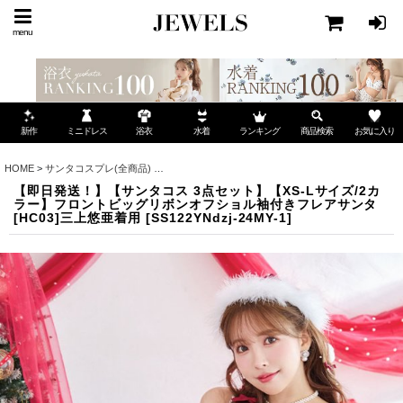
menu
ミニドレス
ランキング
お気に入り
新作
浴衣
水着
商品検索
HOME
>
サンタコスプレ(全商品)
>
【即日発送！】【サンタコス 3点セット】【XS-Lサイ
【即日発送！】【サンタコス 3点セット】【XS-Lサイズ/2カ
ラー】フロントビッグリボンオフショル袖付きフレアサンタ
[HC03]三上悠亜着用
[
SS122YNdzj-24MY-1
]