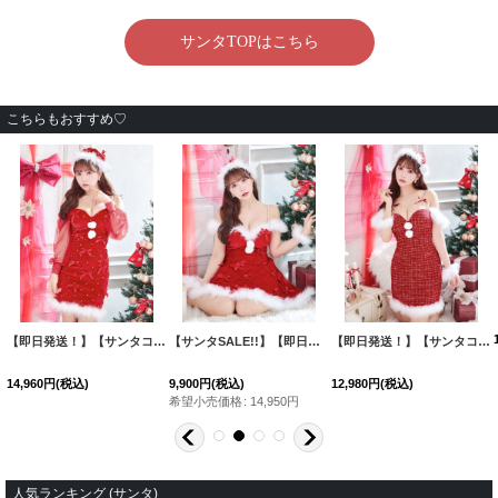
こちらもおすすめ♡
【即日発送！】【サンタコス 3点セット】【XS-XLサイズ/2カラー】キルティングリボン袖付きタイトサンタ[HC03]三上悠亜着用
【サンタSALE!!】【即日発送！】【サンタコス 4点セット】【XS-XLサイズ/2カラー】リボンモチーフパールショルダーフレアサンタ[HC03]三上悠亜着用
[
SS129YNdzwz-24MY-1
[
SS3106SBdzj-24MY
【即日発送！】【サンタコス 4点セット】【XS-Mサイズ/1カラー】ツイードキャミドレスサンタ[HC03]三上悠亜着用
]
14,960
円
(税込)
9,900
円
(税込)
12,980
円
(税込)
希望小売価格
:
14,950
円
人気ランキング (サンタ)