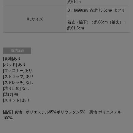
約61cm
B：約99cm/ W:約75.6cm/ H:フリ
ー
XLサイズ
着丈（脇下）：約68cm（袖丈）：
約61.5cm
商品詳細
[裏地]あり
[パッド] あり
[ファスナー]あり
[ストラップ] あり
[ストレッチ] なし
[滑り止め] なし
[透け] 袖
[スリット] あり
[品質] 表地 ポリエステル95%ポリウレタン5% 裏地 ポリエステル
100%