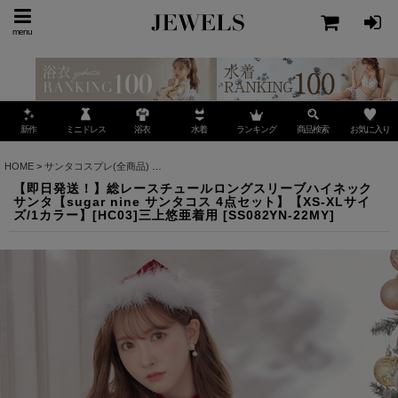
menu
ミニドレス
ランキング
お気に入り
新作
浴衣
水着
商品検索
HOME
>
サンタコスプレ(全商品)
>
【即日発送！】総レースチュールロングスリーブハイネックサン
【即日発送！】総レースチュールロングスリーブハイネック
サンタ【sugar nine サンタコス 4点セット】【XS-XLサイ
ズ/1カラー】[HC03]三上悠亜着用
[
SS082YN-22MY
]