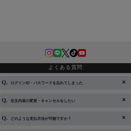
よくある質問
ログインID・パスワードを忘れてしまった
注文内容の変更・キャンセルをしたい
◆下記ページより、ログインIDの変更が可能です。
ログイン情報をお忘れの方はコチラ＞＞
どのような支払方法が可能ですか？
◆即日発送を行なっている関係上、午後以降のご連絡やキャンセル
はご対応できない場合がございます。