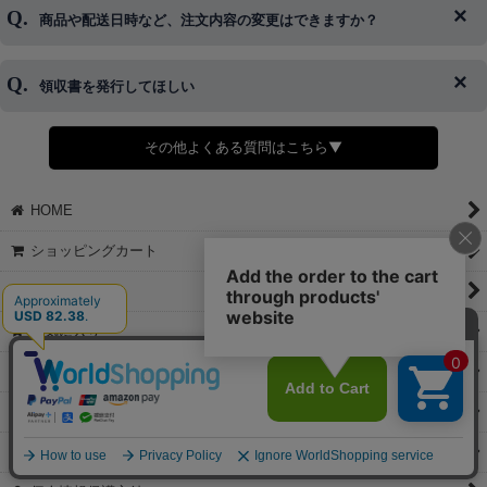
ご希望の場合は、お早めにご連絡を頂けますようお願い致します。
商品や配送日時など、注文内容の変更はできますか？
※発送後、発送準備が完了しお手続きが間に合わない場合は変更、
◆代金引換・クレジットカード・携帯キャリア決済・おねだり決
キャンセルをお断りさせて頂くことはがありますのであらかじめご
済・AmazonPayなどがございます。
了承ください。
領収書を発行してほしい
◆商品発送前の変更は承っております。
すでに発送手配済みで、変更処理が間に合わない場合はご容赦くだ
さい。
その他よくある質問はこちら▼
◆領収書はご希望頂いた場合のみ発行しております。
【これからご注文する場合】
HOME
STEP2「お届け先・お支払い」ページにて備考欄に下記の記載をお
願いします。
ショッピングカート
①領収書希望
②宛名（空欄は上様は不可）
マイページ
③但し書き（空欄やお品代は不可）
＞詳細は画像をタップ＜
お気に入り
【すでにご注文が完了している場合】
特定商取引法表示
①お電話・メール・LINEにて領収書希望の連絡をお願い致します
②後日、郵送にて領収書を送らせて頂きます。
ご利用案内
【マイページから発行する場合】
お問い合せ
①マイページから購入履歴→購入内容→領収書発行を選択。
②後日、郵送にて領収書を送らせて頂きます。