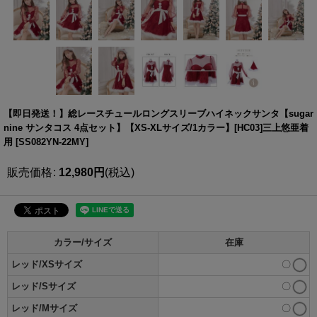
【即日発送！】総レースチュールロングスリーブハイネックサンタ【sugar
nine サンタコス 4点セット】【XS-XLサイズ/1カラー】[HC03]三上悠亜着
用
[
SS082YN-22MY
]
販売価格
:
12,980
円
(税込)
カラー/サイズ
在庫
レッド/XSサイズ
〇
レッド/Sサイズ
〇
レッド/Mサイズ
〇