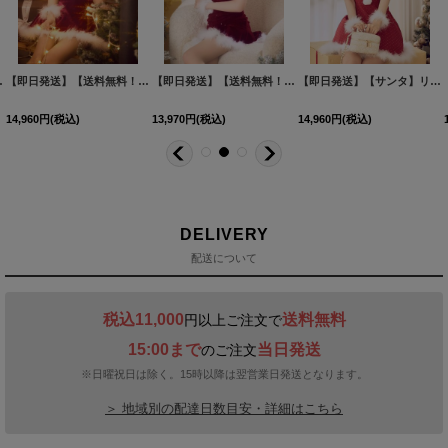
-GY-25AS
82-YN-dzw-R-25MY
2カラー】[HC03]三上悠亜着用
]
]
【即日発送】【送料無料！】【サンタ】 紐リボンフレアビジューサンタコスプレ【コスプレ5点セット】【XS-Mサイズ/2カラー】[HC03]
[
SS-186-YN-dzw-BR-25MY
]
【即日発送】【サンタ】ベルト付きファーサンタコスプレ【コスプレ4点セット】【XS-XLサイズ/3カラー】[HC03]三上悠亜着用
[
SS-183-YN
【即日発送】【サンタ】クロスネックフレアーサンタコスプレ【コスプレ4点セット】【XS-Lサイズ/2カラー】[HC03]三上悠亜着用
14,960
円
(税込)
12,980
円
(税込)
13,970
円
(税込)
DELIVERY
配送について
税込11,000
送料無料
円以上ご注文で
15:00まで
当日発送
のご注文
※日曜祝日は除く。15時以降は翌営業日発送となります。
＞ 地域別の配達日数目安・詳細はこちら