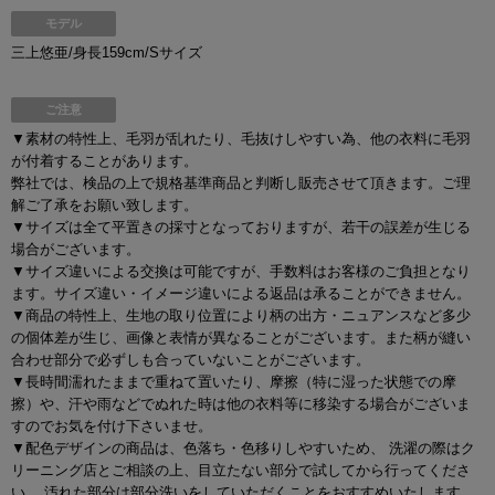
モデル
三上悠亜/身長159cm/Sサイズ
ご注意
▼素材の特性上、毛羽が乱れたり、毛抜けしやすい為、他の衣料に毛羽
が付着することがあります。
弊社では、検品の上で規格基準商品と判断し販売させて頂きます。ご理
解ご了承をお願い致します。
▼サイズは全て平置きの採寸となっておりますが、若干の誤差が生じる
場合がございます。
▼サイズ違いによる交換は可能ですが、手数料はお客様のご負担となり
ます。サイズ違い・イメージ違いによる返品は承ることができません。
▼商品の特性上、生地の取り位置により柄の出方・ニュアンスなど多少
の個体差が生じ、画像と表情が異なることがございます。また柄が縫い
合わせ部分で必ずしも合っていないことがございます。
▼長時間濡れたままで重ねて置いたり、摩擦（特に湿った状態での摩
擦）や、汗や雨などでぬれた時は他の衣料等に移染する場合がございま
すのでお気を付け下さいませ。
▼配色デザインの商品は、色落ち・色移りしやすいため、 洗濯の際はク
リーニング店とご相談の上、目立たない部分で試してから行ってくださ
い。 汚れた部分は部分洗いをしていただくことをおすすめいたします。