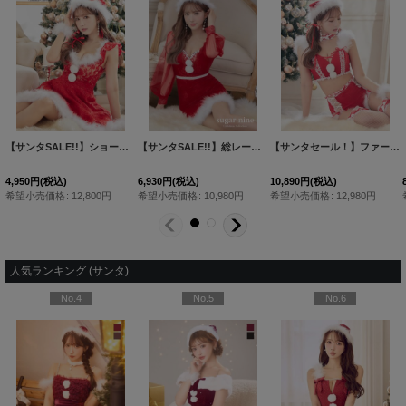
【サンタセール！】ファーショルダー/ 編み上げレース切り替え/ セットアップサンタ【sugar nine サンタコス 7点セット】【S-Lサイズ/1カラー】[HC03]三上悠亜着用
【サンタSALE!!】ファーショルダー/ スパンコール刺繍フレアサンタ【sugar nine サンタコス 5点セット】【S-XLサイズ/2カラー】[HC03]三上悠亜着用
【サンタSALE!!】ファーショルダー/ スパンコール刺繍フレアサンタ【sugar nine サンタコス 5点セット】【S-XLサイズ/2カラー】[HC03]三上悠亜着用
10,890
円
(税込)
8,910
円
(税込)
8,910
円
(税込)
希望小売価格
:
12,980
円
希望小売価格
:
12,980
円
希望小売価格
:
12,980
円
人気ランキング (サンタ)
No.7
No.8
No.9