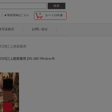
0
新規登録はこちら
カートの中身
取引法表示
お問い合せ
03]三上悠亜着用
03]三上悠亜着用
[
SS-182-YN-dzw-R-