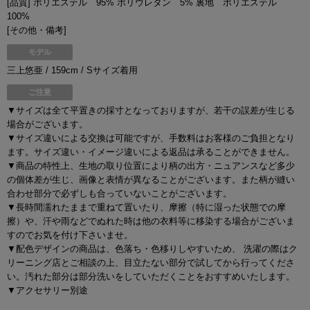
[品質] ポリエステル 95% ポリウレタン 5% 裏地 ポリエステル
100%
[その他・備考]
モデル
三上悠亜 / 159cm / Sサイズ着用
ご注意
▼サイズは全て平置きの採寸となっておりますが、若干の誤差が生じる
場合がございます。
▼サイズ違いによる交換は可能ですが、手数料はお客様のご負担となり
ます。サイズ違い・イメージ違いによる返品は承ることができません。
▼商品の特性上、生地の取り位置により柄の出方・ニュアンスなど多少
の個体差が生じ、画像と表情が異なることがございます。また柄が縫い
合わせ部分で必ずしも合っていないことがございます。
▼長時間濡れたままで重ねて置いたり、摩擦（特に湿った状態での摩
擦）や、汗や雨などでぬれた時は他の衣料等に移染する場合がございま
すのでお気を付け下さいませ。
▼配色デザインの商品は、色落ち・色移りしやすいため、 洗濯の際はク
リーニング店とご相談の上、目立たない部分で試してから行ってくださ
い。汚れた部分は部分洗いをしていただくことをおすすめいたします。
▼アクセサリー別途