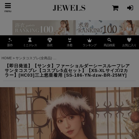
menu
ミニドレス
ランキング
お気に入り
新作
浴衣
水着
商品検索
HOME
>
サンタコスプレ(全商品)
>
【即日発送】【サンタ】ファーショルダーシースルーフレ
【即日発送】【サンタ】ファーショルダーシースルーフレア
サンタコスプレ【コスプレ5点セット】【XS-XLサイズ/2カ
ラー】[HC03]三上悠亜着用
[
SS-186-YN-dzw-BR-25MY
]