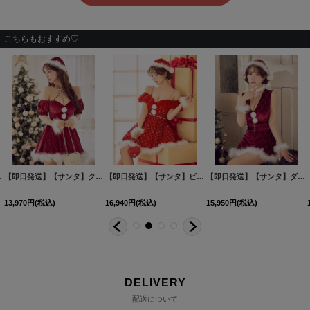
こちらもおすすめ♡
サイズ/1カラー】[HC02]三上悠亜着用
【即日発送】【サンタ】クロスネックフレアーサンタコスプレ【コスプレ4点セット】【XS-Lサイズ/2カラー】[HC03]三上悠亜着用
[
SS-182-YN-dzw-BR-25MY
【即日発送】【サンタ】ビジュー格子柄オフショルサンタコスプレ【コスプレ4点セット】【XS-Lサイズ/1カラー】[HC03]三上悠亜着用
]
【即日発送】【サンタ】ダイヤ柄ビジューベルト付きサンタコスプレ【コスプレ7点セット】【XS-Lサイズ/2カラー】[HC03]三上悠亜着用
13,970
円
(税込)
16,940
円
(税込)
15,950
円
(税込)
DELIVERY
配送について