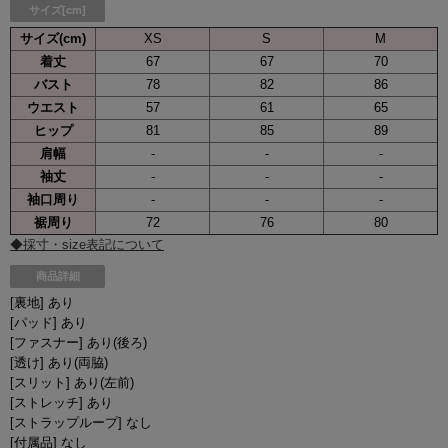
サイズ[cm]
サイズ(cm)
XS
S
M
着丈
67
67
70
バスト
78
82
86
ウエスト
57
61
65
ヒップ
81
85
89
肩幅
-
-
-
袖丈
-
-
-
袖口周り
-
-
-
裾周り
72
76
80
◆採寸・size表記について
商品詳細
[裏地] あり
[パッド] あり
[ファスナー] あり(後ろ)
[透け] あり(両脇)
[スリット] あり(左前)
[ストレッチ] あり
[ストラップループ] なし
[付属品] なし