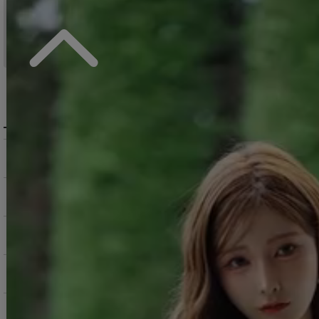
15:00まで
当日発送
のご注文
※日曜祝日は除く。15時以降は翌営業日発送となります。
＞ 地域別の配達日数目安・詳細はこちら
MENU / GUIDE
メニュー・お買い物ガイド
商品を探す（カテゴリ・検索）
サービス・お知らせ
ご購入にあたっての注意点
お支払いについて
返品交換について