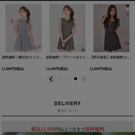
【即日発送】送料無料！フロントジップ/ノースリーブ/バックリボン/Aラインスカート/ミニドレス/キャバドレス【XS-Mサイズ/2カラー】[OF03]【YN】dzwuIA
【即日発送】送料無料！フロントジップ/プリーツ/襟付き/Aライン/半袖/ミニドレス/キャバドレス【XS-Lサイズ/2カラー】[OF01]【SB】dzwuIA
【即日発送】送料無料！アメスリ/プリーツ/ジップ/パール/ビジュー/タイト/スーツ生地/セットアップ/ミニドレス/キャバドレス【XS-Mサイズ/2カラー】[OF01]【SB】IA
11,880
円
(税込)
11,880
円
(税込)
12,980
円
(税込)
DELIVERY
配送について
税込11,000
送料無料
円以上ご注文で