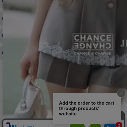
注文内容の変更・キャンセルをしたい
◆下記ページより、ログインIDの変更が可能です。
ログイン情報をお忘れの方はコチラ＞＞
どのような支払方法が可能ですか？
◆即日発送を行なっている関係上、午後以降のご連絡やキャンセル
はご対応できない場合がございます。
ご希望の場合は、お早めにご連絡を頂けますようお願い致します。
商品や配送日時など、注文内容の変更はできますか？
※発送後、発送準備が完了しお手続きが間に合わない場合は変更、
◆代金引換・クレジットカード・携帯キャリア決済・おねだり決
キャンセルをお断りさせて頂くことはがありますのであらかじめご
済・AmazonPayなどがございます。
了承ください。
領収書を発行してほしい
◆商品発送前の変更は承っております。
すでに発送手配済みで、変更処理が間に合わない場合はご容赦くだ
さい。
その他よくある質問はこちら▼
◆領収書はご希望頂いた場合のみ発行しております。
【これからご注文する場合】
HOME
STEP2「お届け先・お支払い」ページにて備考欄に下記の記載をお
願いします。
ショッピングカート
①領収書希望
②宛名（空欄は上様は不可）
マイページ
③但し書き（空欄やお品代は不可）
＞詳細は画像をタップ＜
お気に入り
【すでにご注文が完了している場合】