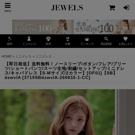
menu
ミニドレス
ランキング
お気に入り
新作
浴衣
水着
商品検索
HOME
>
ミニドレス
>
ミニドレス
>
【即日発送】送料無料！ノースリーブ/ボタン/フレア/プリ
【即日発送】送料無料！ノースリーブ/ボタン/フレア/プリー
ツ/ショートパンツ/スーツ生地/刺繍/セットアップ/ミニドレ
ス/キャバドレス【S-Mサイズ/2カラー】[OF01]【SB】
dzwvIA
[
3719SBdzwvIA-260610-1-CC
]