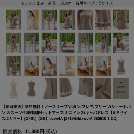
【即日発送】送料無料！ノースリーブ/ボタン/フレア/プリーツ/ショートパ
ンツ/スーツ生地/刺繍/セットアップ/ミニドレス/キャバドレス【S-Mサイ
ズ/2カラー】[OF01]【SB】dzwvIA
[
3719SBdzwvIA-260610-1-CC
]
販売価格
:
11,880
円
(税込)