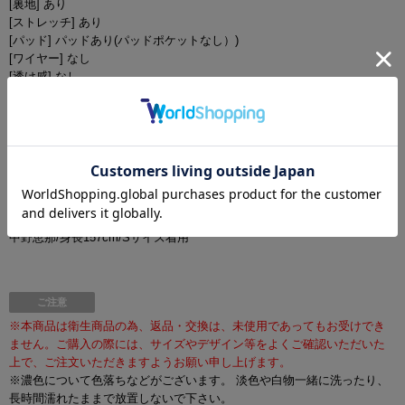
[裏地] あり
[ストレッチ] あり
[パッド] パッドあり(パッドポケットなし）)
[ワイヤー] なし
[透け感] なし
[ストラップ] あり(取り外し不可)
[付属品]
[品質] 表地：ポリエステル 95% ポリウレタン 5% / 裏地：ポリエステル
100%
モデル
中野恵那/身長157cm/Sサイズ着用
ご注意
※本商品は衛生商品の為、返品・交換は、未使用であってもお受けでき
ません。ご購入の際には、サイズやデザイン等をよくご確認いただいた
上で、ご注文いただきますようお願い申し上げます。
※濃色について色落ちなどがございます。 淡色や白物一緒に洗ったり、
長時間濡れたままで放置しないで下さい。