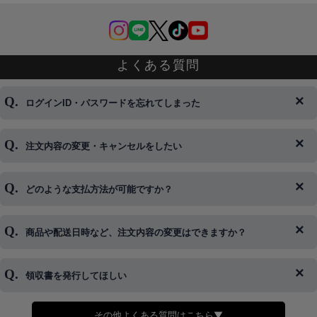
よくある質問
ログインID・パスワードを忘れてしまった
注文内容の変更・キャンセルをしたい
◆下記ページより、ログインIDの変更が可能です。
ログイン情報をお忘れの方はコチラ＞＞
どのような支払方法が可能ですか？
◆即日発送を行なっている関係上、午後以降のご連絡やキャンセル
はご対応できない場合がございます。
ご希望の場合は、お早めにご連絡を頂けますようお願い致します。
商品や配送日時など、注文内容の変更はできますか？
※発送後、発送準備が完了しお手続きが間に合わない場合は変更、
◆代金引換・クレジットカード・携帯キャリア決済・おねだり決
キャンセルをお断りさせて頂くことはがありますのであらかじめご
済・AmazonPayなどがございます。
了承ください。
領収書を発行してほしい
◆商品発送前の変更は承っております。
すでに発送手配済みで、変更処理が間に合わない場合はご容赦くだ
さい。
その他よくある質問はこちら▼