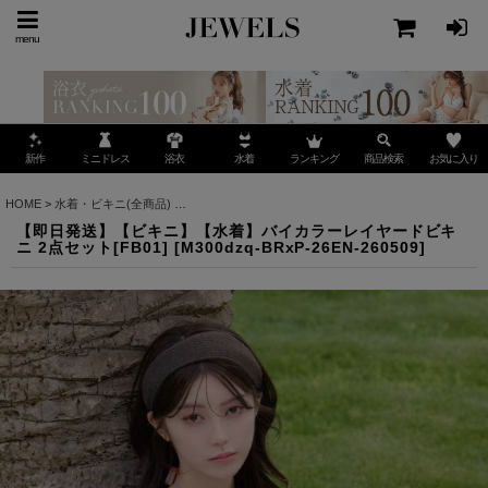
menu
ミニドレス
ランキング
お気に入り
新作
浴衣
水着
商品検索
HOME
>
水着・ビキニ(全商品)
>
【即日発送】【ビキニ】【水着】バイカラーレイヤードビキニ
【即日発送】【ビキニ】【水着】バイカラーレイヤードビキ
ニ 2点セット[FB01]
[
M300dzq-BRxP-26EN-260509
]