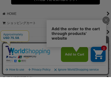
◆領収書はご希望頂いた場合のみ発行しております。
【これからご注文する場合】
HOME
STEP2「お届け先・お支払い」ページにて備考欄に下記の記載をお
願いします。
ショッピングカート
①領収書希望
②宛名（空欄は上様は不可）
マイページ
③但し書き（空欄やお品代は不可）
＞詳細は画像をタップ＜
お気に入り
【すでにご注文が完了している場合】
特定商取引法表示
①お電話・メール・LINEにて領収書希望の連絡をお願い致します
②後日、郵送にて領収書を送らせて頂きます。
ご利用案内
【マイページから発行する場合】
お問い合せ
①マイページから購入履歴→購入内容→領収書発行を選択。
②後日、郵送にて領収書を送らせて頂きます。
個人情報保護方針
PCサイト
Copyright(C)2026 jewels Corporation.All Rights Reserved.
【掲載の記事・写真・イラストなどの無断複写・転載等を禁じます。】