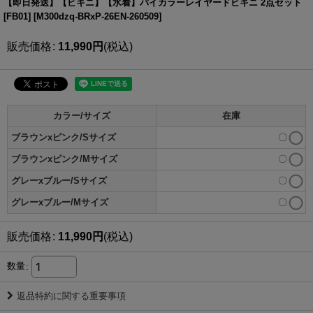
【即日発送】【ビキニ】【水着】バイカラーレイヤードビキニ 2点セット
[FB01]
[
M300dzq-BRxP-26EN-260509
]
販売価格
:
11,990
円
(税込)
カラー/サイズ
在庫
ブラウンxピンク/Sサイズ
〇
ブラウンxピンク/Mサイズ
〇
グレーxブルー/Sサイズ
〇
グレーxブルー/Mサイズ
〇
販売価格
:
11,990
円
(税込)
数量
:
返品特約に関する重要事項