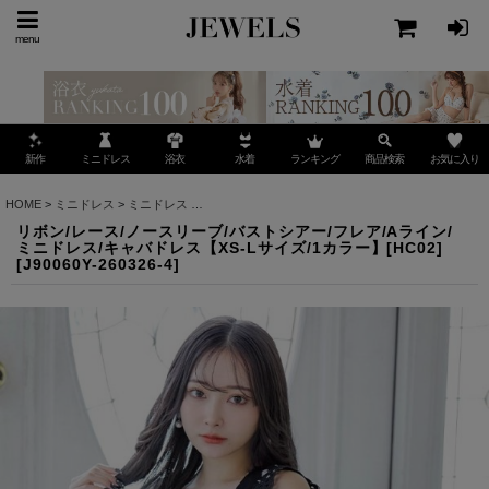
menu
ミニドレス
ランキング
お気に入り
新作
浴衣
水着
商品検索
HOME
>
ミニドレス
>
ミニドレス
>
リボン/レース/ノースリーブ/バストシアー/フレア/Aライ
リボン/レース/ノースリーブ/バストシアー/フレア/Aライン/
ミニドレス/キャバドレス【XS-Lサイズ/1カラー】[HC02]
[
J90060Y-260326-4
]