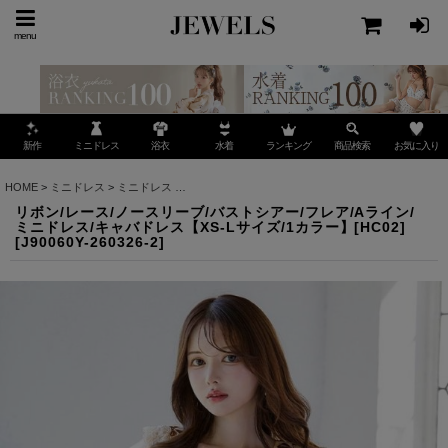
menu
ミニドレス
ランキング
お気に入り
新作
浴衣
水着
商品検索
HOME
>
ミニドレス
>
ミニドレス
>
リボン/レース/ノースリーブ/バストシアー/フレア/Aライ
リボン/レース/ノースリーブ/バストシアー/フレア/Aライン/
ミニドレス/キャバドレス【XS-Lサイズ/1カラー】[HC02]
[
J90060Y-260326-2
]