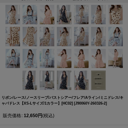
リボン/レース/ノースリーブ/バストシアー/フレア/Aライン/ミニドレス/キ
ャバドレス【XS-Lサイズ/1カラー】[HC02]
[
J90060Y-260326-2
]
販売価格
:
12,650
円
(税込)