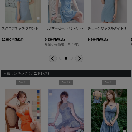
4カラー】[OF01] 【SB】dzws
スクエアネック/フロントジップ/Aライン/ワッフル/パフスリーブ/ミニドレス/キャバドレス【XS-XLサイズ/2カラー】[OF01] 【SB】dzcu
【サマーセール！】ベルトプリーツミニドレス/キャバドレス【S-Lサイズ/1カラー】[OF01] 【SB】dzw
[
5079YNdzj-251225-1
[
5574YNdzwvCA-2
]
チェーンワッフルタイトミニドレス/キャバドレス【XS-Lサイズ/1カラー】[OF03]【YN】dzcvAG
10,890
円
(税込)
6,930
円
(税込)
9,900
円
(税込)
希望小売価格
:
10,890
円
人気ランキング (ミニドレス)
No.13
No.14
No.15