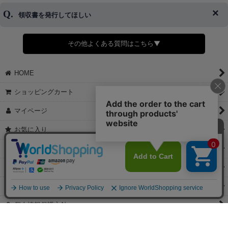
了承ください。
領収書を発行してほしい
◆商品発送前の変更は承っております。
すでに発送手配済みで、変更処理が間に合わない場合はご容赦くだ
さい。
その他よくある質問はこちら▼
◆領収書はご希望頂いた場合のみ発行しております。
【これからご注文する場合】
HOME
STEP2「お届け先・お支払い」ページにて備考欄に下記の記載をお
願いします。
ショッピングカート
①領収書希望
②宛名（空欄は上様は不可）
マイページ
③但し書き（空欄やお品代は不可）
＞詳細は画像をタップ＜
お気に入り
【すでにご注文が完了している場合】
特定商取引法表示
①お電話・メール・LINEにて領収書希望の連絡をお願い致します
②後日、郵送にて領収書を送らせて頂きます。
ご利用案内
【マイページから発行する場合】
お問い合せ
①マイページから購入履歴→購入内容→領収書発行を選択。
②後日、郵送にて領収書を送らせて頂きます。
個人情報保護方針