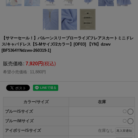
【サマーセール！】バルーンスリーブローライズフレアスカートミニドレ
ス/キャバドレス【S-Mサイズ/2カラー】[OF03] 【YN】dzwv
[
BF5364YNdzwv-260319-1
]
販売価格
:
7,920
円
(税込)
希望小売価格
:
11,880
円
カラー/サイズ
在庫
ブルー/Sサイズ
〇
ブルー/Mサイズ
〇
アイボリー/Sサイズ
在庫なし
再入荷通知