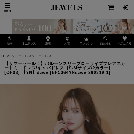
menu
ミニドレス
ランキング
お気に入り
新作
浴衣
水着
商品検索
HOME
>
ミニドレス
>
ミニドレス
>
【サマーセール！】バルーンスリーブローライズフレアスカ
【サマーセール！】バルーンスリーブローライズフレアスカ
ートミニドレス/キャバドレス【S-Mサイズ/2カラー】
[OF03] 【YN】dzwv
[
BF5364YNdzwv-260319-1
]