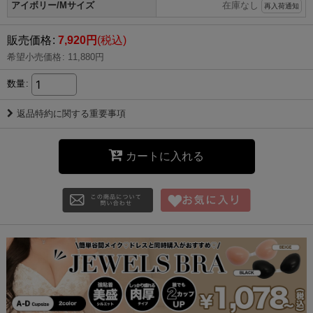
アイボリー/Mサイズ
在庫なし
再入荷通知
販売価格
:
7,920
円
(税込)
希望小売価格
:
11,880
円
数量
:
返品特約に関する重要事項
カートに入れる