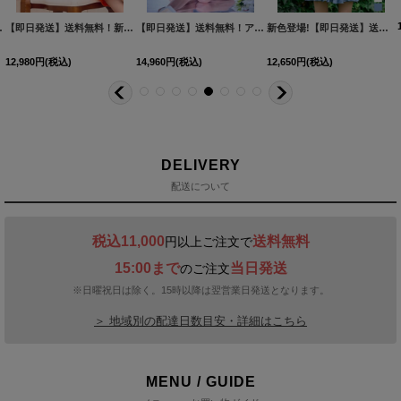
2YNdzwuAGO-260706-1
XS-Mサイズ/2カラー】[OF01]【SB】IA
[
3740SBdzmvSK-260721-1
]
【即日発送】送料無料！新色登場！ビジューキャミソールミニドレス/キャバドレス 【XS-Mサイズ / 10カラー】[OF03-X] 【YN】dzw
]
[
3761SBdzquAGO-260706-2
【即日発送】送料無料！アメスリ/ビジュー/シアー/シフォン/チュール/ティアード/フレア/ミニドレス/キャバドレス【XS-Mサイズ/2カラー】[OF03]【YN】dzwuBF
]
新色登場!【即日発送】送料無料!バックレースアップ/リボン/キャミソール/フレア/ミニドレス/キャバドレス【XS-Sサイズ/3カラー】[OF03]【YN】dzjvBF【一部予約商品/9月上旬発送予定】
12,980
円
(税込)
14,960
円
(税込)
12,650
円
(税込)
DELIVERY
配送について
税込11,000
送料無料
円以上ご注文で
15:00まで
当日発送
のご注文
※日曜祝日は除く。15時以降は翌営業日発送となります。
＞ 地域別の配達日数目安・詳細はこちら
MENU / GUIDE