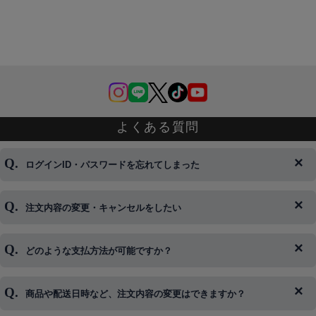
よくある質問
ログインID・パスワードを忘れてしまった
注文内容の変更・キャンセルをしたい
◆下記ページより、ログインIDの変更が可能です。
ログイン情報をお忘れの方はコチラ＞＞
どのような支払方法が可能ですか？
◆即日発送を行なっている関係上、午後以降のご連絡やキャンセル
はご対応できない場合がございます。
ご希望の場合は、お早めにご連絡を頂けますようお願い致します。
商品や配送日時など、注文内容の変更はできますか？
※発送後、発送準備が完了しお手続きが間に合わない場合は変更、
◆代金引換・クレジットカード・携帯キャリア決済・おねだり決
キャンセルをお断りさせて頂くことはがありますのであらかじめご
済・AmazonPayなどがございます。