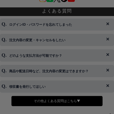
よくある質問
ログインID・パスワードを忘れてしまった
注文内容の変更・キャンセルをしたい
◆下記ページより、ログインIDの変更が可能です。
ログイン情報をお忘れの方はコチラ＞＞
どのような支払方法が可能ですか？
◆即日発送を行なっている関係上、午後以降のご連絡やキャンセル
はご対応できない場合がございます。
ご希望の場合は、お早めにご連絡を頂けますようお願い致します。
商品や配送日時など、注文内容の変更はできますか？
※発送後、発送準備が完了しお手続きが間に合わない場合は変更、
◆代金引換・クレジットカード・携帯キャリア決済・おねだり決
キャンセルをお断りさせて頂くことはがありますのであらかじめご
済・AmazonPayなどがございます。
了承ください。
領収書を発行してほしい
◆商品発送前の変更は承っております。
すでに発送手配済みで、変更処理が間に合わない場合はご容赦くだ
さい。
その他よくある質問はこちら▼
◆領収書はご希望頂いた場合のみ発行しております。
【これからご注文する場合】