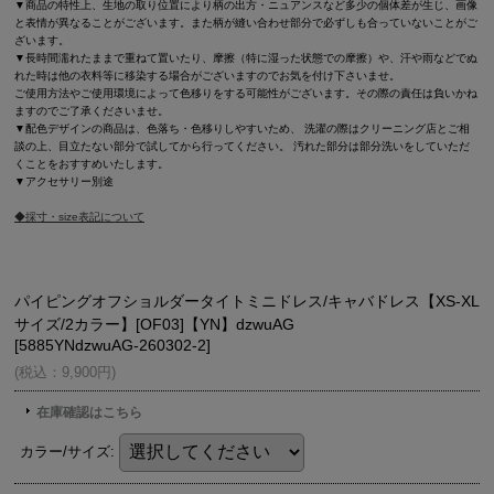
▼商品の特性上、生地の取り位置により柄の出方・ニュアンスなど多少の個体差が生じ、画像
と表情が異なることがございます。また柄が縫い合わせ部分で必ずしも合っていないことがご
ざいます。
▼長時間濡れたままで重ねて置いたり、摩擦（特に湿った状態での摩擦）や、汗や雨などでぬ
れた時は他の衣料等に移染する場合がございますのでお気を付け下さいませ。
ご使用方法やご使用環境によって色移りをする可能性がございます。その際の責任は負いかね
ますのでご了承くださいませ。
▼配色デザインの商品は、色落ち・色移りしやすいため、 洗濯の際はクリーニング店とご相
談の上、目立たない部分で試してから行ってください。 汚れた部分は部分洗いをしていただ
くことをおすすめいたします。
▼アクセサリー別途
◆採寸・size表記について