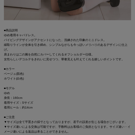
■商品説明
ゆめ着用キャバドレス。
パイピングデザインがアクセントになった、洗練された印象のミニドレス。
縁取りラインが全体を引き締め、シンプルながらも今っぽいメリハリのあるデザインに仕上
げ。
肩まわりは二の腕を自然にカバーしてくれるオフショルダー仕様。
女性らしいデコルテをきれいに見せつつ、華奢見えも叶えてくれる嬉しいポイントです。
■カラー
ベージュ(肌色)
ホワイト(白色)
■モデル
ゆめ
身長：160cm
着用サイズ：Sサイズ
着用ヒール：約14cm
■ご注意
▼サイズは全て平置きの採寸となっておりますが、若干の誤差が生じる場合がございます。
▼サイズ違いによる交換は可能ですが、手数料はお客様のご負担となります。サイズ違い・イ
メージ違いによる返品は承ることができません。