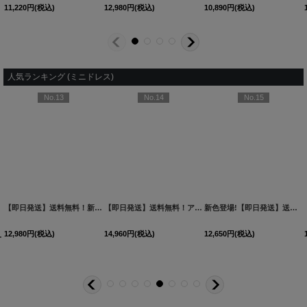
11,220
円
(税込)
12,980
円
(税込)
10,890
円
(税込)
人気ランキング (ミニドレス)
No.13
No.14
No.15
【即日発送】送料無料！新色登場！ビジューキャミソールミニドレス/キャバドレス 【XS-Mサイズ / 10カラー】[OF03-X] 【YN】dzw
【即日発送】送料無料！アメスリ/ビジュー/シアー/シフォン/チュール/ティアード/フレア/ミニドレス/キャバドレス【XS-Mサイズ/2カラー】[OF03]【YN】dzwuBF
新色登場!【即日発送】送料無料!バックレースアップ/リボン/キャミソール/フレア/ミニドレス/キャバドレス【XS-Sサイズ/3カラー】[OF03]【YN】dzjvBF【一部予約商品/9月上旬発送予定】
12,980
円
(税込)
14,960
円
(税込)
12,650
円
(税込)
2YNdzwuAGO-260706-1
XS-Mサイズ/2カラー】[OF01]【SB】IA
[
3740SBdzmvSK-260721-1
]
]
[
3761SBdzquAGO-260706-2
]