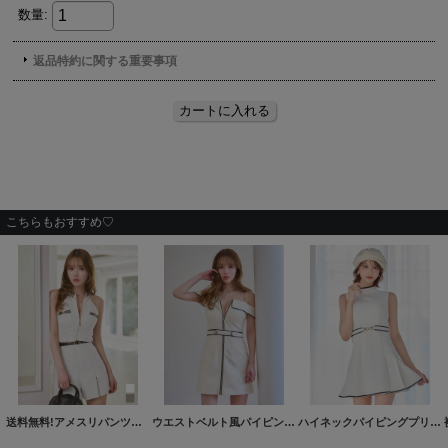
こちらもおすすめ♡
送料無料!アメスリパンツセットアップミニドレス/キャバドレス【S-Mサイズ/2カラー】[OF01]【SB】dzjgAG
ウエストベルト風パイピングキャミミニドレス/キャバドレス【XS-Lサイズ/1カラー】[OF03]【YN】dzwfAG
ハイネックパイピングプリーツミニドレス/キャバドレス【XS-Mサイズ/1カラー】[OF01]【SB】dzmuIA