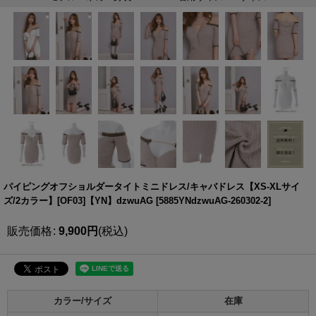
パイピングオフショルダータイトミニドレス/キャバドレス【XS-XLサイ
ズ/2カラー】[OF03]【YN】dzwuAG
[
5885YNdzwuAG-260302-2
]
販売価格
:
9,900
円
(税込)
カラー/サイズ
在庫