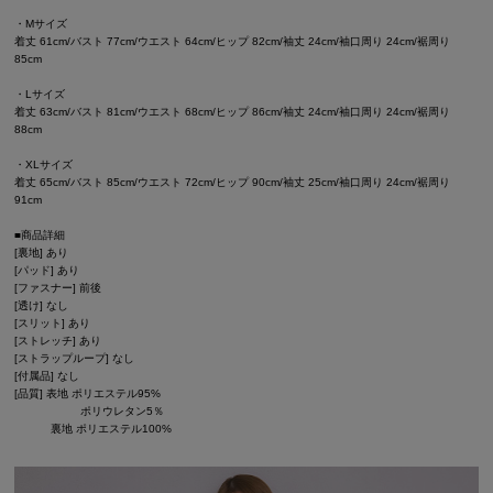
・Mサイズ
着丈 61cm/バスト 77cm/ウエスト 64cm/ヒップ 82cm/袖丈 24cm/袖口周り 24cm/裾周り
85cm
・Lサイズ
着丈 63cm/バスト 81cm/ウエスト 68cm/ヒップ 86cm/袖丈 24cm/袖口周り 24cm/裾周り
88cm
・XLサイズ
着丈 65cm/バスト 85cm/ウエスト 72cm/ヒップ 90cm/袖丈 25cm/袖口周り 24cm/裾周り
91cm
■商品詳細
[裏地] あり
[パッド] あり
[ファスナー] 前後
[透け] なし
[スリット] あり
[ストレッチ] あり
[ストラップループ] なし
[付属品] なし
[品質] 表地 ポリエステル95%
ポリウレタン5％
裏地 ポリエステル100%