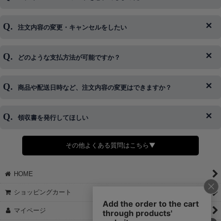
注文内容の変更・キャンセルをしたい
◆下記ページより、ログインIDの変更が可能です。
ログイン情報をお忘れの方はコチラ＞＞
どのような支払方法が可能ですか？
◆即日発送を行なっている関係上、午後以降のご連絡やキャンセル
はご対応できない場合がございます。
ご希望の場合は、お早めにご連絡を頂けますようお願い致します。
商品や配送日時など、注文内容の変更はできますか？
※発送後、発送準備が完了しお手続きが間に合わない場合は変更、
◆代金引換・クレジットカード・携帯キャリア決済・おねだり決
キャンセルをお断りさせて頂くことはがありますのであらかじめご
済・AmazonPayなどがございます。
了承ください。
領収書を発行してほしい
◆商品発送前の変更は承っております。
すでに発送手配済みで、変更処理が間に合わない場合はご容赦くだ
さい。
その他よくある質問はこちら▼
◆領収書はご希望頂いた場合のみ発行しております。
【これからご注文する場合】
HOME
STEP2「お届け先・お支払い」ページにて備考欄に下記の記載をお
願いします。
ショッピングカート
①領収書希望
②宛名（空欄は上様は不可）
マイページ
③但し書き（空欄やお品代は不可）