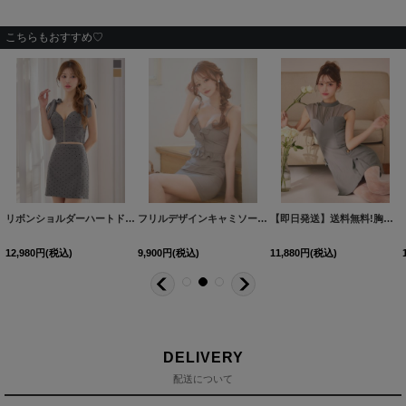
こちらもおすすめ♡
[
AR-HA019-SV-2504
]
リボンショルダーハートドットセットアップミニドレス/キャバドレス【XS-XLサイズ/2カラー】[OF03] 【YN】dzwe
フリルデザインキャミソールタイトミニドレス/キャバドレス【XS-Mサイズ/1カラー】[OF03]【YN】dzwvAG
[
8545SB-
【即日発送】送料無料!胸閉じ/ノースリーブ/シアー/プリーツ/ミニドレス/キャバドレス【XS-Lサイズ/1カラー】[OF01]【SB】dzmvIA
12,980
円
(税込)
9,900
円
(税込)
11,880
円
(税込)
DELIVERY
配送について