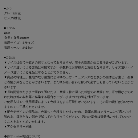
■カラー
グレー(灰色)
ピンク(桃色)
■モデル
ゆめ
身長：身長160cm
着用サイズ：Sサイズ
着用ヒール：約14cm
■ご注意
▼サイズは全て平置きの採寸となっておりますが、若干の誤差が生じる場合がございます。
▼サイズ違いによる交換は可能ですが、手数料はお客様のご負担となります。サイズ違い・イ
メージ違いによる返品は承ることができません。
▼商品の特性上、生地の取り位置により柄の出方・ニュアンスなど多少の個体差が生じ、画像
と表情が異なることがございます。また柄が縫い合わせ部分で必ずしも合っていないことがご
ざいます。
▼長時間濡れたままで重ねて置いたり、摩擦（特に湿った状態での摩擦）や、汗や雨などでぬ
れた時は他の衣料等に移染する場合がございますのでお気を付け下さいませ。
ご使用方法やご使用環境によって色移りをする可能性がございます。その際の責任は負いかね
ますのでご了承くださいませ。
▼配色デザインの商品は、色落ち・色移りしやすいため、 洗濯の際はクリーニング店とご相
談の上、目立たない部分で試してから行ってください。 汚れた部分は部分洗いをしていただ
くことをおすすめいたします。
▼アクセサリー別途
◆採寸・size表記について