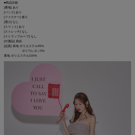
■商品詳細
[裏地] あり
[パッド] あり
[ファスナー] 後ろ
[透け] なし
[スリット] あり
[ストレッチ] なし
[ストラップループ] なし
[付属品] 肩紐
[品質] 表地 ポリエステル95%
ポリウレタン5%
裏地 ポリエステル100%