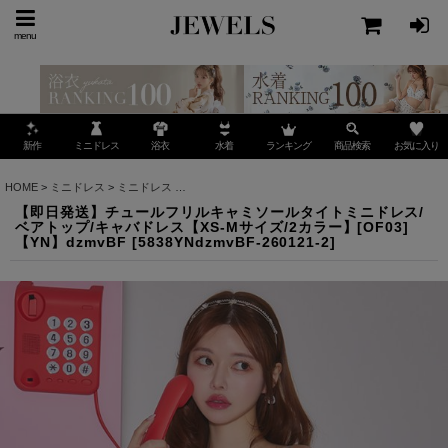
menu
ミニドレス
ランキング
お気に入り
新作
浴衣
水着
商品検索
HOME
>
ミニドレス
>
ミニドレス
>
【即日発送】チュールフリルキャミソールタイトミニドレス/
【即日発送】チュールフリルキャミソールタイトミニドレス/
ベアトップ/キャバドレス【XS-Mサイズ/2カラー】[OF03]
【YN】dzmvBF
[
5838YNdzmvBF-260121-2
]