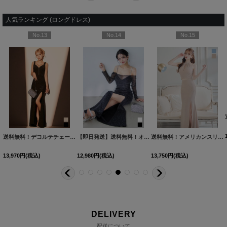
人気ランキング (ロングドレス)
No.13
No.14
No.15
[
5673YNdzw-250730-1
送料無料！デコルテチェーンラメタイトロングドレス/キャバドレス【S-Mサイズ/2カラー】[OF03] 【YN】dzw
]
【即日発送】送料無料！オフショルシアースリーブラメロングドレス/キャバドレス【S-Lサイズ/2カラー】[OF03] 【YN】dzcu
[
5843YNdzqu-2601
送料無料！アメリカンスリーブラメセットアップロングドレス/キャバドレス【XS-Lサイズ/2カラー】[OF03] 【YN】dzw【一部予約商品/9月上旬発送予定】
13,970
円
(税込)
12,980
円
(税込)
13,750
円
(税込)
DELIVERY
配送について