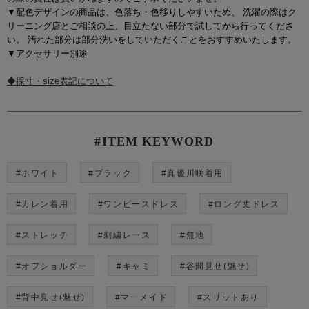
▼配色デザインの商品は、色落ち・色移りしやすいため、 洗濯の際はク
リーニング店とご相談の上、目立たない部分で試してから行ってくださ
い。 汚れた部分は部分洗いをしていただくことをおすすめいたします。
▼アクセサリー別途
◆採寸・size表記について
#ITEM KEYWORD
#ホワイト
#ブラック
#真優川咲着用
#カレン着用
#ワンピースドレス
#ロング丈ドレス
#ストレッチ
#刺繍レース
#無地
#オフショルダー
#キャミ
#谷間見せ(魅せ)
#背中見せ(魅せ)
#マーメイド
#スリットあり