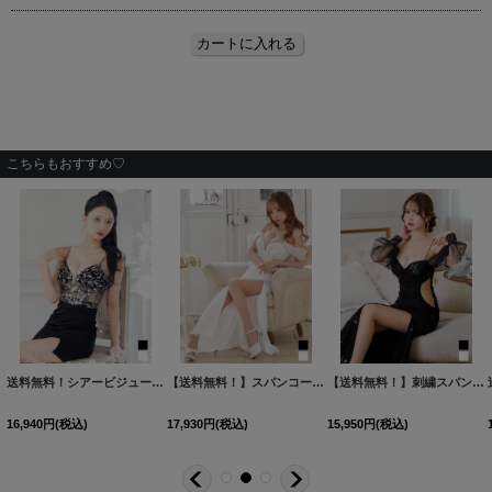
こちらもおすすめ♡
HW-2
]
[
S3132YN
]
送料無料！シアービジューキャミソールミニドレス/キャバドレス【XS-Mサイズ/2カラー】[OF03] 【YN】dzkv
【送料無料！】スパンコール刺繍オフショルロングドレス/キャバドレス【S-Lサイズ/2カラー】[OF03] 【YN】dzwo
[
S3168YN
]
【送料無料！】刺繍スパンコールドレス/パール/キャミ/チュール/スリット/谷間見せ/背中見せ/ロングドレス/キャバドレス【S-Lサイズ/2カラー】[OF03] 【YN】dzc
16,940
円
(税込)
17,930
円
(税込)
15,950
円
(税込)