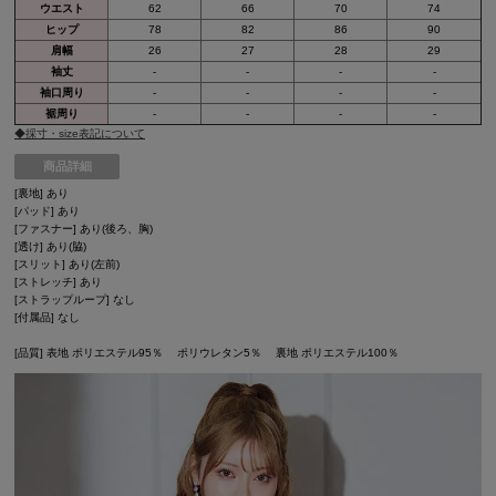
ウエスト
62
66
70
74
ヒップ
78
82
86
90
肩幅
26
27
28
29
袖丈
-
-
-
-
袖口周り
-
-
-
-
裾周り
-
-
-
-
◆採寸・size表記について
商品詳細
[裏地] あり
[パッド] あり
[ファスナー] あり(後ろ、胸)
[透け] あり(脇)
[スリット] あり(左前)
[ストレッチ] あり
[ストラップループ] なし
[付属品] なし
[品質] 表地 ポリエステル95％ ポリウレタン5％ 裏地 ポリエステル100％