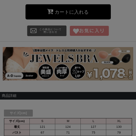
カートに入れる
商品詳細
サイズ[cm]
サイズ(cm)
S
M
L
XL
着丈
121
124
127
130
バスト
67
71
75
79