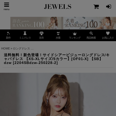
menu
ミニドレス
ランキング
お気に入り
新作
浴衣
水着
商品検索
HOME
>
ロングドレス
>
送料無料！新色登場！サイドシアービジューロングドレス/キャバドレス 【
送料無料！新色登場！サイドシアービジューロングドレス/キ
ャバドレス 【XS-XLサイズ/5カラー】[OF01-X] 【SB】
dzw
[
2204SBdzw-250228-2
]