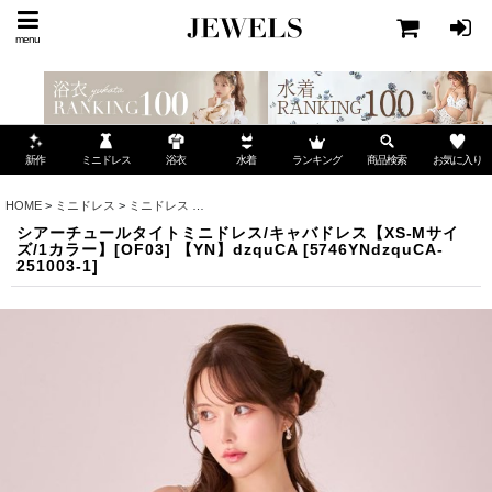
menu
ミニドレス
ランキング
お気に入り
新作
浴衣
水着
商品検索
HOME
>
ミニドレス
>
ミニドレス
>
シアーチュールタイトミニドレス/キャバドレス【XS-Mサイ
シアーチュールタイトミニドレス/キャバドレス【XS-Mサイ
ズ/1カラー】[OF03] 【YN】dzquCA
[
5746YNdzquCA-
251003-1
]