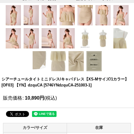
シアーチュールタイトミニドレス/キャバドレス【XS-Mサイズ/1カラー】
[OF03] 【YN】dzquCA
[
5746YNdzquCA-251003-1
]
販売価格
:
10,890
円
(税込)
カラー/サイズ
在庫