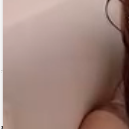
こちらもおすすめ♡
モデル愛用！谷間メイクが実現する激盛りぷるぷる肉厚シリコンブラ[OF08-U]
[
N6024H
1,078
(税込)
円
【即日発送】シフォンティアードビジューミニドレス/２段フリル/キャバドレス【XS-Mサイズ/2
シフォンリボンレースミニドレス/キャバドレス【XS-Mサイズ/1カラー】[OF03]【YN】dz
【即日発送】送料無料！新色登場！ビジューキャミソールミニドレス/キャバドレス 【XS-Mサイズ 
ベルトモチーフタイトミニドレス/キャバドレス【XS-Mサイズ/1カラー】[OF01] 【SB】d
ベーシックグリッターパンプス/14cmヒール【2カラー/7サイズ】[OF02]
再入荷!ビジューオープントゥプラットフォームパンプス【34-40サイズ/2カラー】[OF02]
[
S3132YN
]