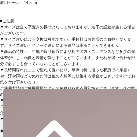
着用ヒール：14.5cm
■ご注意
▼サイズは全て平置きの採寸となっておりますが、若干の誤差が生じる場合
がございます。
▼サイズ違いによる交換は可能ですが、手数料はお客様のご負担となりま
す。サイズ違い・イメージ違いによる返品は承ることができません。
▼商品の特性上、生地の取り位置により柄の出方・ニュアンスなど多少の個
体差が生じ、画像と表情が異なることがございます。また柄が縫い合わせ部
分で必ずしも合っていないことがございます。
▼長時間濡れたままで重ねて置いたり、摩擦（特に湿った状態での摩擦）
や、汗や雨などでぬれた時は他の衣料等に移染する場合がございますのでお
気を付け下さいませ。
ご使用方法やご使用環境によって色移りをする可能性がございます。その際
の責任は負いかねますのでご了承くださいませ。
▼配色デザインの商品は、色落ち・色移りしやすいため、 洗濯の際はクリー
ニング店とご相談の上、目立たない部分で試してから行ってください。 汚れ
た部分は部分洗いをしていただくことをおすすめいたします。
▼アクセサリー別途
◆採寸・size表記について