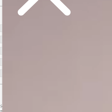
#ITEM KEYWORD
#ベージュ
#アイボリー
#ネクスト銀座 ゆめ
#ミニドレス/ミニ丈
#ストレッチ
#チュール
#無地
ラメ(グリッター)
#キャミ
#ノースリーブ
#谷間見せ(魅せ)
#背中見せ(魅せ)
#タイト
#サイドシアー(サイド透け)
#セクシー系