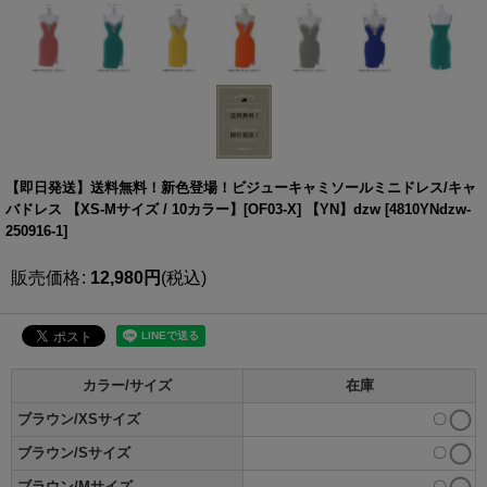
【即日発送】送料無料！新色登場！ビジューキャミソールミニドレス/キャ
バドレス 【XS-Mサイズ / 10カラー】[OF03-X] 【YN】dzw
[
4810YNdzw-
250916-1
]
販売価格
:
12,980
円
(税込)
カラー/サイズ
在庫
ブラウン/XSサイズ
〇
ブラウン/Sサイズ
〇
ブラウン/Mサイズ
〇