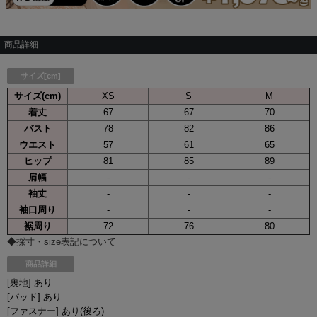
商品詳細
サイズ[cm]
サイズ(cm)
XS
S
M
着丈
67
67
70
バスト
78
82
86
ウエスト
57
61
65
ヒップ
81
85
89
肩幅
-
-
-
袖丈
-
-
-
袖口周り
-
-
-
裾周り
72
76
80
◆採寸・size表記について
商品詳細
[裏地] あり
[パッド] あり
[ファスナー] あり(後ろ)