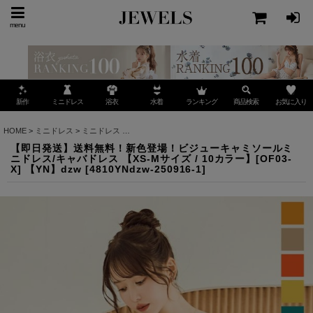
menu
ミニドレス
ランキング
お気に入り
新作
浴衣
水着
商品検索
HOME
>
ミニドレス
>
ミニドレス
>
【即日発送】送料無料！新色登場！ビジューキャミソールミニド
【即日発送】送料無料！新色登場！ビジューキャミソールミ
ニドレス/キャバドレス 【XS-Mサイズ / 10カラー】[OF03-
X] 【YN】dzw
[
4810YNdzw-250916-1
]