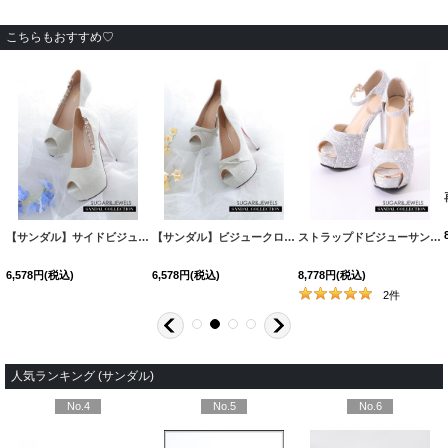
こちらもおすすめ♡
HW-2
]
[
S3132YN
]
【サンダル】サイドビジューグリッターサンダル【35-39サイズ/1カラー】[OF02] 【YN】
【サンダル】ビジュークロスサンダル【35-39サイズ/1カラー】[OF02] 【YN】
[
S3168YN
]
ストラップドビジューサンダル【34-40サイズ/2カラー】[OF02]
6,578
円
(税込)
6,578
円
(税込)
8,778
円
(税込)
2
件
人気ランキング (サンダル)
No.4
No.5
No.6