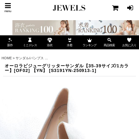
menu
ミニドレス
ランキング
お気に入り
新作
浴衣
水着
商品検索
HOME
>
サンダル/パンプス
>
オーロラビジューグリッターサンダル【35-39サイズ/1カラー】
オーロラビジューグリッターサンダル【35-39サイズ/1カラ
ー】[OF02] 【YN】
[
S3191YN-250913-1
]