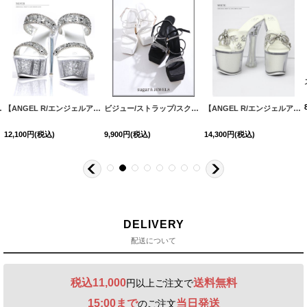
7サイズ】[OF02]
[
S3168YN
]
【ANGEL R/エンジェルアール】15cmヒール/ ビジュー/ ラメ/ ラインストーン/ オープントゥ/ ハイヒール/ サンダル[OF02]
[
S3132YN
[
S3206
]
ビジュー/ストラップ/スクエアトゥ/サンダル【2カラー】[OF02]
]
【ANGEL R/エンジェルアール】17cmヒール/ ビジュー/ リボンモチーフ/ グリッター/ スケルトン/ ハイヒール /サンダル[OF02]
12,100
円
(税込)
9,900
円
(税込)
14,300
円
(税込)
DELIVERY
配送について
税込11,000
送料無料
円以上ご注文で
15:00まで
当日発送
のご注文