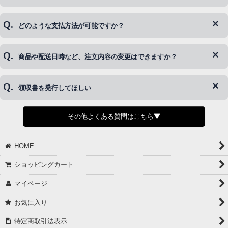
ログイン情報をお忘れの方はコチラ＞＞
どのような支払方法が可能ですか？
◆即日発送を行なっている関係上、午後以降のご連絡やキャンセル
はご対応できない場合がございます。
ご希望の場合は、お早めにご連絡を頂けますようお願い致します。
商品や配送日時など、注文内容の変更はできますか？
※発送後、発送準備が完了しお手続きが間に合わない場合は変更、
◆代金引換・クレジットカード・携帯キャリア決済・おねだり決
キャンセルをお断りさせて頂くことはがありますのであらかじめご
済・AmazonPayなどがございます。
了承ください。
領収書を発行してほしい
◆商品発送前の変更は承っております。
すでに発送手配済みで、変更処理が間に合わない場合はご容赦くだ
さい。
その他よくある質問はこちら▼
◆領収書はご希望頂いた場合のみ発行しております。
【これからご注文する場合】
HOME
STEP2「お届け先・お支払い」ページにて備考欄に下記の記載をお
願いします。
ショッピングカート
①領収書希望
②宛名（空欄は上様は不可）
マイページ
③但し書き（空欄やお品代は不可）
＞詳細は画像をタップ＜
お気に入り
【すでにご注文が完了している場合】
特定商取引法表示
①お電話・メール・LINEにて領収書希望の連絡をお願い致します