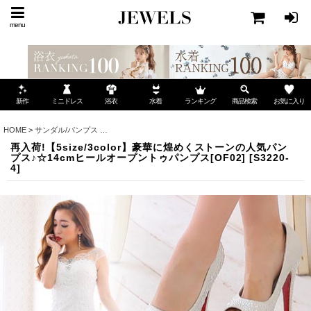
menu
ミニドレス
ランキング
お気に入り
新作
浴衣
水着
商品検索
HOME
>
サンダル/パンプス
>
再入荷!【5size/3color】豪華に煌めくストーンの人気パン
再入荷!【5size/3color】豪華に煌めくストーンの人気パン
プス♪☆14cmヒールオープントゥパンプス[OF02]
[
S3220-
4
]