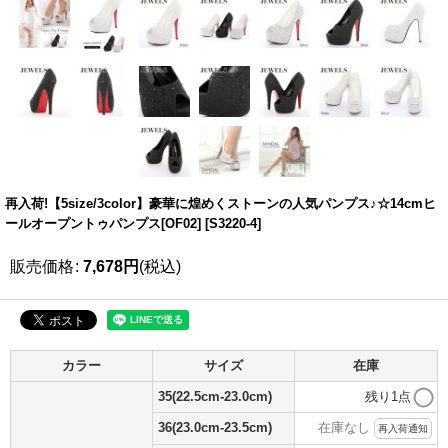
再入荷!【5size/3color】豪華に煌めくストーンの人気パンプス♪☆14cmヒ
ールオープントゥパンプス[OF02]
[
S3220-4
]
販売価格
:
7,678
円
(税込)
カラー
サイズ
在庫
35(22.5cm-23.0cm)
残り1点
36(23.0cm-23.5cm)
在庫なし
再入荷通知