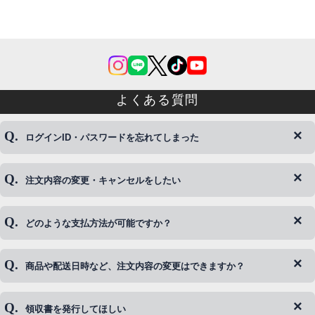
よくある質問
ログインID・パスワードを忘れてしまった
注文内容の変更・キャンセルをしたい
◆下記ページより、ログインIDの変更が可能です。
ログイン情報をお忘れの方はコチラ＞＞
どのような支払方法が可能ですか？
◆即日発送を行なっている関係上、午後以降のご連絡やキャンセル
はご対応できない場合がございます。
ご希望の場合は、お早めにご連絡を頂けますようお願い致します。
商品や配送日時など、注文内容の変更はできますか？
※発送後、発送準備が完了しお手続きが間に合わない場合は変更、
◆代金引換・クレジットカード・携帯キャリア決済・おねだり決
キャンセルをお断りさせて頂くことはがありますのであらかじめご
済・AmazonPayなどがございます。
了承ください。
領収書を発行してほしい
◆商品発送前の変更は承っております。