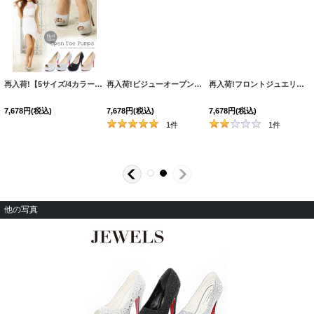
再入荷!【5サイズ/4カラー】敷き詰められた輝くストーンが豪華に煌めく♪☆4色展開の12cmヒールオープントゥパンプス[OF02]
7,678
円
(税込)
[
S3132YN
]
再入荷!ビジューオープントゥプラットフォームパンプス【34-40サイズ/2カラー】[OF02]
[
S816006
]
再入荷!フロントジュエリーレースパンプス【35-38サイズ/2カラー】[OF02]
7,678
円
(税込)
7,678
円
(税込)
1
件
1
件
他の写真