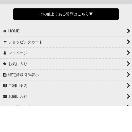
すでに発送手配済みで、変更処理が間に合わない場合はご容赦くだ
さい。
その他よくある質問はこちら▼
◆領収書はご希望頂いた場合のみ発行しております。
【これからご注文する場合】
HOME
STEP2「お届け先・お支払い」ページにて備考欄に下記の記載をお
願いします。
ショッピングカート
①領収書希望
②宛名（空欄は上様は不可）
マイページ
③但し書き（空欄やお品代は不可）
＞詳細は画像をタップ＜
お気に入り
【すでにご注文が完了している場合】
特定商取引法表示
①お電話・メール・LINEにて領収書希望の連絡をお願い致します
②後日、郵送にて領収書を送らせて頂きます。
ご利用案内
【マイページから発行する場合】
お問い合せ
①マイページから購入履歴→購入内容→領収書発行を選択。
②後日、郵送にて領収書を送らせて頂きます。
個人情報保護方針
PCサイト