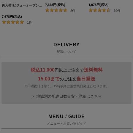
7,678
円
(税込)
1,078
円
(税込)
再入荷!ビジューオープントゥプラットフォームパンプス【34-40サイズ/2カラー】[OF02]
2
件
19
件
7,678
円
(税込)
1
件
DELIVERY
配送について
税込11,000
送料無料
円以上ご注文で
15:00まで
当日発送
のご注文
※日曜祝日は除く。15時以降は翌営業日発送となります。
＞ 地域別の配達日数目安・詳細はこちら
MENU / GUIDE
メニュー・お買い物ガイド