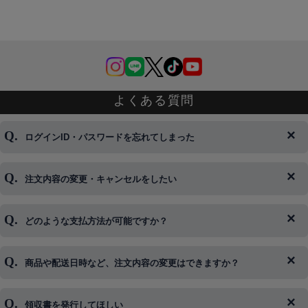
よくある質問
ログインID・パスワードを忘れてしまった
注文内容の変更・キャンセルをしたい
◆下記ページより、ログインIDの変更が可能です。
ログイン情報をお忘れの方はコチラ＞＞
どのような支払方法が可能ですか？
◆即日発送を行なっている関係上、午後以降のご連絡やキャンセル
はご対応できない場合がございます。
ご希望の場合は、お早めにご連絡を頂けますようお願い致します。
商品や配送日時など、注文内容の変更はできますか？
※発送後、発送準備が完了しお手続きが間に合わない場合は変更、
◆代金引換・クレジットカード・携帯キャリア決済・おねだり決
キャンセルをお断りさせて頂くことはがありますのであらかじめご
済・AmazonPayなどがございます。
了承ください。
領収書を発行してほしい