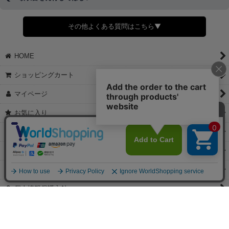
◆商品発送前の変更は承っております。
すでに発送手配済みで、変更処理が間に合わない場合はご容赦くだ
さい。
その他よくある質問はこちら▼
◆領収書はご希望頂いた場合のみ発行しております。
【これからご注文する場合】
HOME
STEP2「お届け先・お支払い」ページにて備考欄に下記の記載をお
願いします。
ショッピングカート
①領収書希望
②宛名（空欄は上様は不可）
マイページ
③但し書き（空欄やお品代は不可）
＞詳細は画像をタップ＜
お気に入り
【すでにご注文が完了している場合】
特定商取引法表示
①お電話・メール・LINEにて領収書希望の連絡をお願い致します
②後日、郵送にて領収書を送らせて頂きます。
ご利用案内
【マイページから発行する場合】
お問い合せ
①マイページから購入履歴→購入内容→領収書発行を選択。
②後日、郵送にて領収書を送らせて頂きます。
個人情報保護方針
PCサイト