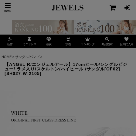
menu
ミニドレス
ランキング
お気に入り
新作
浴衣
水着
商品検索
HOME
>
サンダル/パンプス
>
【ANGEL R/エンジェルアール】17cmヒール/シングルビジュ
【ANGEL R/エンジェルアール】17cmヒール/シングルビジ
ュー/ ラメ入り/スケルトン/ハイヒール /サンダル[OF02]
[
SH027-W-2105
]