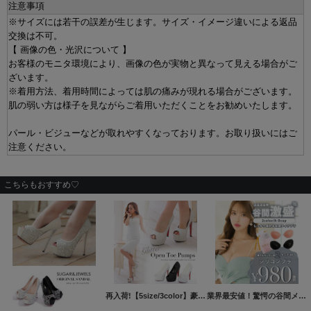
注意事項
※サイズには若干の誤差が生じます。サイズ・イメージ違いによる返品
交換は不可。
【 画像の色・光沢について 】
お客様のモニタ環境により、画像の色が実物と異なって見える場合がご
ざいます。
※着用方法、着用時間によっては肌の痛みが現れる場合がございます。
肌の弱い方は様子を見ながらご着用いただくことをお勧めいたします。
パール・ビジューなどが取れやすくなっております。お取り扱いにはご
注意ください。
こちらもおすすめ♡
再入荷!【5size/3color】豪華に煌めくストーンの人気パンプス♪☆14cmヒールオープントゥパンプス[OF02]
業界最安値！驚愕の谷間メイク ドレスの必需品 水着にもOK ぷるぷるシリコンブラ/2カラー/A-Dカップ/ボリュームアップ[OF08-U]