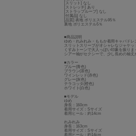
[スリット] なし
[ストレッチ] あり
[ストラップループ] なし
[付属品] なし
[品質] 表地 ポリエステル95％
裏地 ポリエステル5％
■商品説明
ゆめ・れみれみ・ももか着用キャバドレ
スリットスリーブがオシャレなジャケッ
くすみトーンで大人っぽい印象を振りま
シアー袖がセクシーで、少し長めの袖丈
■カラー
ブルー(青色)
ブラウン(茶色)
ワインレッド(赤色)
グレー(灰色)
テラコッタ(橙色)
ホワイト(白色)
■モデル
ゆめ
身長：160cm
着用サイズ：Sサイズ
着用ヒール：約14cm
れみれみ
身長：163cm
着用サイズ：Sサイズ
着用ヒール：約14cm