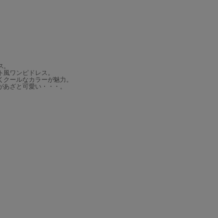
ス。
ト風ワンピドレス。
くクールなカラーが魅力。
があざと可愛い・・・。