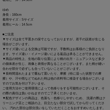
ゆめ
身長：160cm
着用サイズ：Sサイズ
着用ヒール：14.5cm
■ご注意
▼サイズは全て平置きの採寸となっておりますが、若干の誤差が生じる
場合がございます。
▼サイズ違いによる交換は可能ですが、手数料はお客様のご負担となり
ます。サイズ違い・イメージ違いによる返品は承ることができません。
▼商品の特性上、生地の取り位置により柄の出方・ニュアンスなど多少
の個体差が生じ、画像と表情が異なることがございます。また柄が縫い
合わせ部分で必ずしも合っていないことがございます。
▼長時間濡れたままで重ねて置いたり、摩擦（特に湿った状態での摩
擦）や、汗や雨などでぬれた時は他の衣料等に移染する場合がございま
すのでお気を付け下さいませ。
ご使用方法やご使用環境によって色移りをする可能性がございます。そ
の際の責任は負いかねますのでご了承くださいませ。
▼配色デザインの商品は、色落ち・色移りしやすいため、 洗濯の際はク
リーニング店とご相談の上、目立たない部分で試してから行ってくださ
い。 汚れた部分は部分洗いをしていただくことをおすすめいたします。