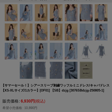
【サマーセール！】シアースリーブ刺繍ワッフルミニドレス/キャバドレス
【XS-XLサイズ/1カラー】[OF01] 【SB】dzjg
[
3076SBdzjg-250805-1
]
販売価格
:
6,930
円
(税込)
希望小売価格
:
10,890
円