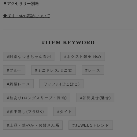
▼アクセサリー別途
◆採寸・size表記について
#ITEM KEYWORD
#阿部なつきちゃん着用
#ネクスト銀座 ゆめ
#ブルー
#ミニドレス/ミニ丈
#レース
#刺繍レース
ワッフル(ぽこぽこ)
#袖あり(ロングスリーブ・長袖)
#谷間見せ(魅せ)
#背中隠し(ブラOK)
#タイト
#上品・華やか・お姉さん系
#JEWELSトレンド