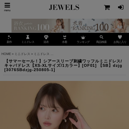
menu
ミニドレス
ランキング
お気に入り
新作
浴衣
水着
商品検索
HOME
>
ミニドレス
>
ミニドレス
>
【サマーセール！】シアースリーブ刺繍ワッフルミニドレス/
【サマーセール！】シアースリーブ刺繍ワッフルミニドレス/
キャバドレス【XS-XLサイズ/1カラー】[OF01] 【SB】dzjg
[
3076SBdzjg-250805-1
]