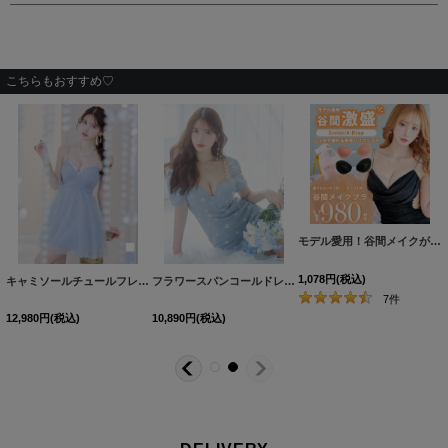
こちらもおすすめ♡
モデル愛用！谷間メイクが実現する激盛りぷるぷる肉厚シリコンブラ[OF08-U]
1,078
円
(税込)
キャミソールチュールフレアAラインミニドレス/キャバドレス【XS-Mサイズ/2カラー】[OF03] 【YN】dzce
[
J-885IM-240710-1
フラワースパンコールドレス/ツイード/パール/スリット/谷間見せ/チュール/透け/背中見せ/ミニドレス/キャバドレス【XS-Lサイズ/1カラー】[OF03-U] 【YN】dzc
]
7
件
12,980
円
(税込)
10,890
円
(税込)