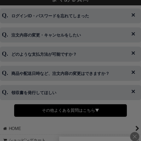
ログインID・パスワードを忘れてしまった
注文内容の変更・キャンセルをしたい
◆下記ページより、ログインIDの変更が可能です。
ログイン情報をお忘れの方はコチラ＞＞
どのような支払方法が可能ですか？
◆即日発送を行なっている関係上、午後以降のご連絡やキャンセル
はご対応できない場合がございます。
ご希望の場合は、お早めにご連絡を頂けますようお願い致します。
商品や配送日時など、注文内容の変更はできますか？
※発送後、発送準備が完了しお手続きが間に合わない場合は変更、
◆代金引換・クレジットカード・携帯キャリア決済・おねだり決
キャンセルをお断りさせて頂くことはがありますのであらかじめご
済・AmazonPayなどがございます。
了承ください。
領収書を発行してほしい
◆商品発送前の変更は承っております。
すでに発送手配済みで、変更処理が間に合わない場合はご容赦くだ
さい。
その他よくある質問はこちら▼
◆領収書はご希望頂いた場合のみ発行しております。
【これからご注文する場合】
HOME
STEP2「お届け先・お支払い」ページにて備考欄に下記の記載をお
願いします。
ショッピングカート