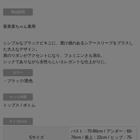
商品説明
亜美菜ちゃん着用
シンプルなブラックビキニに、透け感のあるシアースリーブをプラスし
た大人なデザイン。
肩のリボンがアクセントになり、フェミニンさも演出。
シックでありながら女性らしいエレガントな仕上がりに。
カラー
・ブラック/黒色
セット内容
トップス / ボトム
サイズ[cm]
バスト：70-80cm / アンダー：60-
Sサイズ
70cm / 股上：22cm / ヒップ：75-