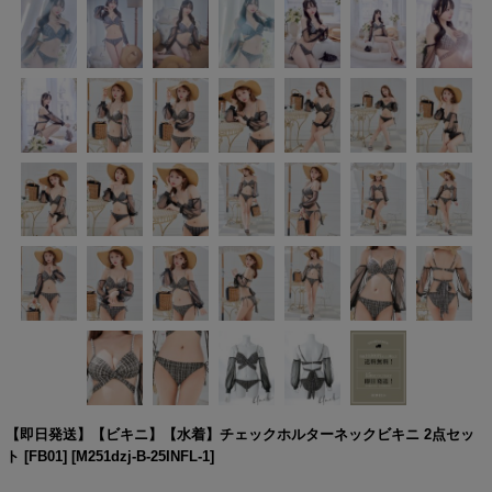
【即日発送】【ビキニ】【水着】チェックホルターネックビキニ 2点セッ
ト [FB01]
[
M251dzj-B-25INFL-1
]