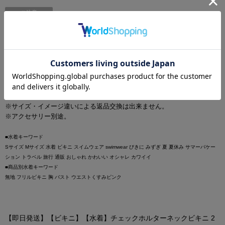
ご注意
※本商品は衛生商品の為、返品・交換は、未使用であってもお受けでき
ません。ご購入の際には、サイズやデザイン等をよくご確認いただいた
上で、ご注文いただきますようお願い申し上げます。
※濃色について色落ちなどがございます。 淡色や白物一緒に洗ったり、
長時間濡れたままで放置しないで下さい。
※ディスプレイの特性上、写真と実際の商品の色目が若干異なる場合が
ございます。 ※採寸はスタッフが平置きにて行っております。多少の誤
差はご了承ください。
※サイズ・イメージ違いによる返品交換は出来ません。
※アクセサリー別途。
■水着キーワード
Sサイズ Mサイズ 水着 ビキニ スイムウェア swimwear びきに みずぎ 夏 夏休み サマーバケー
ション トラベル 旅行 通販 おしゃれ かわいい オシャレ カワイイ
■商品別水着キーワード
無地 フリルビキニ 胸 バスト ウエストくすみピンク