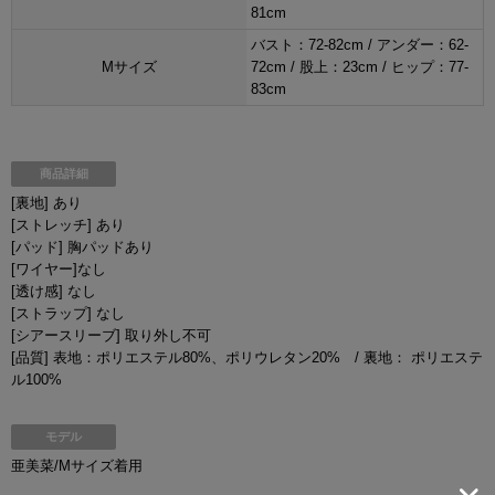
81cm
バスト：72-82cm / アンダー：62-
Mサイズ
72cm / 股上：23cm / ヒップ：77-
83cm
商品詳細
[裏地] あり
[ストレッチ] あり
[パッド] 胸パッドあり
[ワイヤー]なし
[透け感] なし
[ストラップ] なし
[シアースリーブ] 取り外し不可
[品質] 表地：ポリエステル80%、ポリウレタン20% / 裏地： ポリエステ
ル100%
モデル
亜美菜/Mサイズ着用