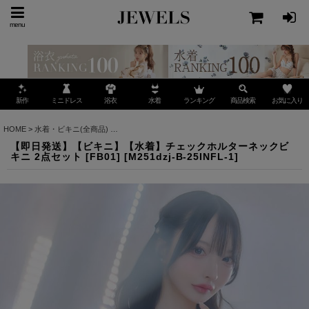
menu
ミニドレス
ランキング
お気に入り
新作
浴衣
水着
商品検索
HOME
>
水着・ビキニ(全商品)
>
【即日発送】【ビキニ】【水着】チェックホルターネックビキ
【即日発送】【ビキニ】【水着】チェックホルターネックビ
キニ 2点セット [FB01]
[
M251dzj-B-25INFL-1
]