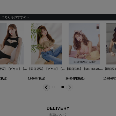
こちらもおすすめ♡
002
]
ット[FB01]三上悠亜着用
[
M240dzj-24NN-MI-1
【即日発送】【ビキニ】【水着】バルーンガーリービキニ 2点セット[FB01]吉木千沙都（ちぃぽぽ）着用
]
【即日発送】【MISTREASS×sugarコラボビキニ】【水着】チュールフレアスカートビキニ 3点セット[FB01]三上悠亜着用
[
M239dzj-24
【即日発送】【ビキニ】【水着】フロントジップビジューチェーンビキニ 2点セット [FB01]三上悠亜着用
6,930
円
(税込)
16,808
円
(税込)
10,890
円
(税込)
DELIVERY
配送について