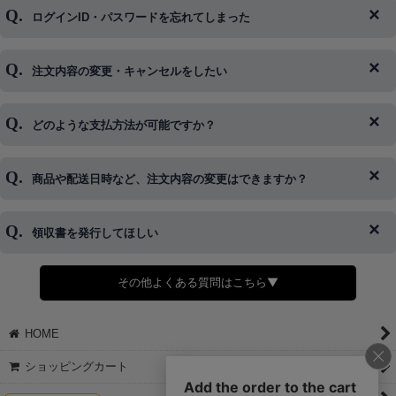
ログインID・パスワードを忘れてしまった
注文内容の変更・キャンセルをしたい
◆下記ページより、ログインIDの変更が可能です。
ログイン情報をお忘れの方はコチラ＞＞
どのような支払方法が可能ですか？
◆即日発送を行なっている関係上、午後以降のご連絡やキャンセル
はご対応できない場合がございます。
ご希望の場合は、お早めにご連絡を頂けますようお願い致します。
商品や配送日時など、注文内容の変更はできますか？
※発送後、発送準備が完了しお手続きが間に合わない場合は変更、
◆代金引換・クレジットカード・携帯キャリア決済・おねだり決
キャンセルをお断りさせて頂くことはがありますのであらかじめご
済・AmazonPayなどがございます。
了承ください。
領収書を発行してほしい
◆商品発送前の変更は承っております。
すでに発送手配済みで、変更処理が間に合わない場合はご容赦くだ
さい。
その他よくある質問はこちら▼
◆領収書はご希望頂いた場合のみ発行しております。
【これからご注文する場合】
HOME
STEP2「お届け先・お支払い」ページにて備考欄に下記の記載をお
願いします。
ショッピングカート
①領収書希望