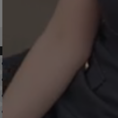
よくある質問
ログインID・パスワードを忘れてしまった
注文内容の変更・キャンセルをしたい
◆下記ページより、ログインIDの変更が可能です。
ログイン情報をお忘れの方はコチラ＞＞
どのような支払方法が可能ですか？
◆即日発送を行なっている関係上、午後以降のご連絡やキャンセル
はご対応できない場合がございます。
ご希望の場合は、お早めにご連絡を頂けますようお願い致します。
商品や配送日時など、注文内容の変更はできますか？
※発送後、発送準備が完了しお手続きが間に合わない場合は変更、
◆代金引換・クレジットカード・携帯キャリア決済・おねだり決