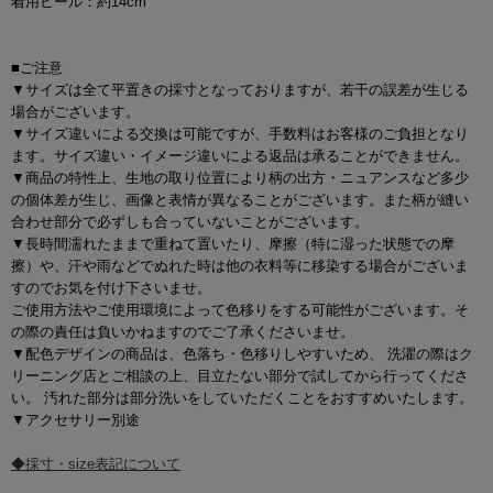
着用ヒール：約14cm
■ご注意
▼サイズは全て平置きの採寸となっておりますが、若干の誤差が生じる
場合がございます。
▼サイズ違いによる交換は可能ですが、手数料はお客様のご負担となり
ます。サイズ違い・イメージ違いによる返品は承ることができません。
▼商品の特性上、生地の取り位置により柄の出方・ニュアンスなど多少
の個体差が生じ、画像と表情が異なることがございます。また柄が縫い
合わせ部分で必ずしも合っていないことがございます。
▼長時間濡れたままで重ねて置いたり、摩擦（特に湿った状態での摩
擦）や、汗や雨などでぬれた時は他の衣料等に移染する場合がございま
すのでお気を付け下さいませ。
ご使用方法やご使用環境によって色移りをする可能性がございます。そ
の際の責任は負いかねますのでご了承くださいませ。
▼配色デザインの商品は、色落ち・色移りしやすいため、 洗濯の際はク
リーニング店とご相談の上、目立たない部分で試してから行ってくださ
い。 汚れた部分は部分洗いをしていただくことをおすすめいたします。
▼アクセサリー別途
◆採寸・size表記について