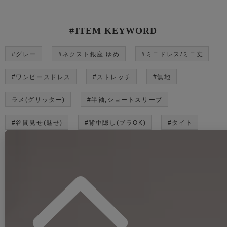
#ITEM KEYWORD
#グレー
#ネクスト銀座 ゆめ
#ミニドレス/ミニ丈
#ワンピースドレス
#ストレッチ
#無地
ラメ(グリッター)
#半袖,ショートスリーブ
#谷間見せ(魅せ)
#背中隠し(ブラOK)
#タイト
#上品・華やか・お姉さん系
#JEWELSトレンド