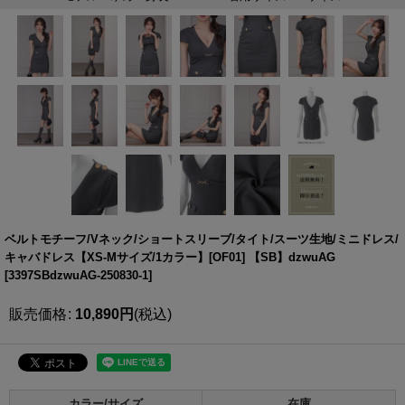
ベルトモチーフ/Vネック/ショートスリーブ/タイト/スーツ生地/ミニドレス/
キャバドレス【XS-Mサイズ/1カラー】[OF01] 【SB】dzwuAG
[
3397SBdzwuAG-250830-1
]
販売価格
:
10,890
円
(税込)
カラー/サイズ
在庫