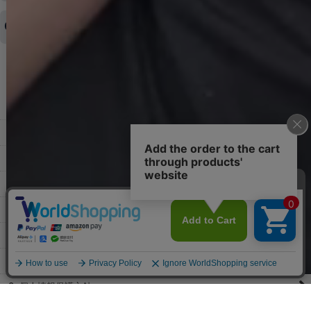
キャンセルをお断りさせて頂くことはがありますのであらかじめご
済・AmazonPayなどがございます。
了承ください。
領収書を発行してほしい
◆商品発送前の変更は承っております。
すでに発送手配済みで、変更処理が間に合わない場合はご容赦くだ
さい。
その他よくある質問はこちら▼
◆領収書はご希望頂いた場合のみ発行しております。
【これからご注文する場合】
HOME
STEP2「お届け先・お支払い」ページにて備考欄に下記の記載をお
願いします。
ショッピングカート
①領収書希望
②宛名（空欄は上様は不可）
マイページ
③但し書き（空欄やお品代は不可）
＞詳細は画像をタップ＜
お気に入り
【すでにご注文が完了している場合】
特定商取引法表示
①お電話・メール・LINEにて領収書希望の連絡をお願い致します
②後日、郵送にて領収書を送らせて頂きます。
ご利用案内
【マイページから発行する場合】
お問い合せ
①マイページから購入履歴→購入内容→領収書発行を選択。
②後日、郵送にて領収書を送らせて頂きます。
個人情報保護方針