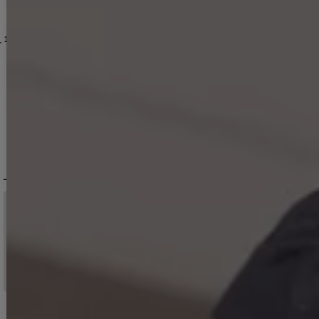
新色登場!【即日発送】送料無料!バックレースアップ/リボン/キャミソール/フレア/ミニドレス/キャバドレス【XS-Sサイズ/3カラー】[OF03]【YN】dzjvBF【一部予約商品/9月上旬発送予定】
12,650
円
(税込)
2YNdzwuAGO-260706-1
XS-Mサイズ/2カラー】[OF01]【SB】IA
[
3740SBdzmvSK-260721-1
]
【即日発送】送料無料！新色登場！ビジューキャミソールミニドレス/キャバドレス 【XS-Mサイズ / 10カラー】[OF03-X] 【YN】dzw
]
[
3761SBdzquAGO-260706-2
【即日発送】送料無料！アメスリ/ビジュー/シアー/シフォン/チュール/ティアード/フレア/ミニドレス/キャバドレス【XS-Mサイズ/2カラー】[OF03]【YN】dzwuBF
]
12,980
円
(税込)
14,960
円
(税込)
DELIVERY
配送について
税込11,000
送料無料
円以上ご注文で
15:00まで
当日発送
のご注文
※日曜祝日は除く。15時以降は翌営業日発送となります。
＞ 地域別の配達日数目安・詳細はこちら