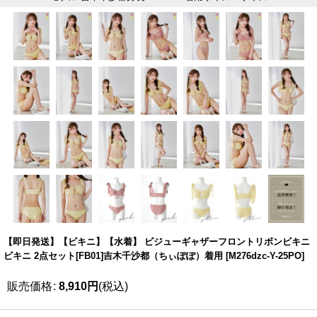
【即日発送】【ビキニ】【水着】 ビジューギャザーフロントリボンビキニ
ビキニ 2点セット[FB01]吉木千沙都（ちぃぽぽ）着用
[
M276dzc-Y-25PO
]
販売価格
:
8,910
円
(税込)