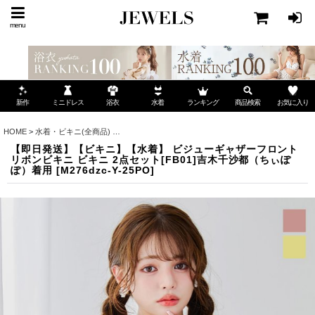
menu
ミニドレス
ランキング
お気に入り
新作
浴衣
水着
商品検索
HOME
>
水着・ビキニ(全商品)
>
【即日発送】【ビキニ】【水着】 ビジューギャザーフロン
【即日発送】【ビキニ】【水着】 ビジューギャザーフロント
リボンビキニ ビキニ 2点セット[FB01]吉木千沙都（ちぃぽ
ぽ）着用
[
M276dzc-Y-25PO
]