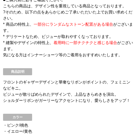
こちらの商品は、デザイン性を重視している商品となっております。
?そのため、以下の点をあらかじめご了承いただいた上でお買い求めくだ
さい。
* 商品の特性上、
一部分にランダムなストーン配置がある場合
がございま
す。
* デリケートなため、ビジューが取れやすくなっております。
* 縫製やデザインの特性上、
着用時に一部チクチクと感じる場合
がござい
ます。
気になる方はインナーショーツ等のご着用をおすすめいたします。
商品説明
フロントのギャザーデザインと華奢なリボンがポイントの、フェミニン
なビキニ。
ビジューが散りばめられたデザインで、上品なきらめきを演出。
ショルダーリボンがガーリーなアクセントになり、愛らしさをアップ！
カラー
・ピンク/桃色
・イエロー/黄色