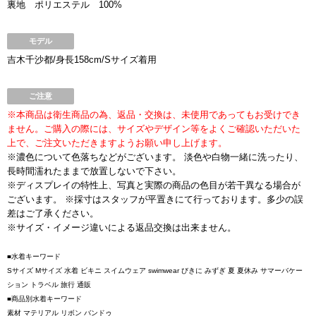
裏地 ポリエステル 100%
モデル
吉木千沙都/身長158cm/Sサイズ着用
ご注意
※本商品は衛生商品の為、返品・交換は、未使用であってもお受けでき
ません。ご購入の際には、サイズやデザイン等をよくご確認いただいた
上で、ご注文いただきますようお願い申し上げます。
※濃色について色落ちなどがございます。 淡色や白物一緒に洗ったり、
長時間濡れたままで放置しないで下さい。
※ディスプレイの特性上、写真と実際の商品の色目が若干異なる場合が
ございます。 ※採寸はスタッフが平置きにて行っております。多少の誤
差はご了承ください。
※サイズ・イメージ違いによる返品交換は出来ません。
■水着キーワード
Sサイズ Mサイズ 水着 ビキニ スイムウェア swimwear びきに みずぎ 夏 夏休み サマーバケー
ション トラベル 旅行 通販
■商品別水着キーワード
素材 マテリアル リボン バンドゥ