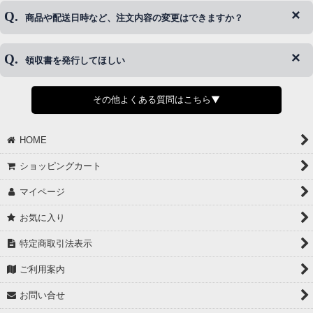
ご希望の場合は、お早めにご連絡を頂けますようお願い致します。
商品や配送日時など、注文内容の変更はできますか？
※発送後、発送準備が完了しお手続きが間に合わない場合は変更、
◆代金引換・クレジットカード・携帯キャリア決済・おねだり決
キャンセルをお断りさせて頂くことはがありますのであらかじめご
済・AmazonPayなどがございます。
了承ください。
領収書を発行してほしい
◆商品発送前の変更は承っております。
すでに発送手配済みで、変更処理が間に合わない場合はご容赦くだ
さい。
その他よくある質問はこちら▼
◆領収書はご希望頂いた場合のみ発行しております。
【これからご注文する場合】
HOME
STEP2「お届け先・お支払い」ページにて備考欄に下記の記載をお
願いします。
ショッピングカート
①領収書希望
②宛名（空欄は上様は不可）
マイページ
③但し書き（空欄やお品代は不可）
＞詳細は画像をタップ＜
お気に入り
【すでにご注文が完了している場合】
特定商取引法表示
①お電話・メール・LINEにて領収書希望の連絡をお願い致します
②後日、郵送にて領収書を送らせて頂きます。
ご利用案内
【マイページから発行する場合】
お問い合せ
①マイページから購入履歴→購入内容→領収書発行を選択。