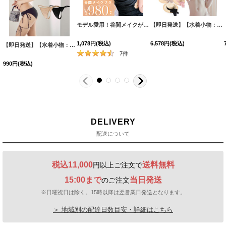
モデル愛用！谷間メイクが実現する激盛りぷるぷる肉厚シリコンブラ[OF08-U]
【即日発送】【水着小物：帽子】カラーリボンストローハット[FB01]
1,078
円
(税込)
6,578
円
(税込)
【即日発送】【水着小物：インナー】Tバックインナーパンツ 水着[FB01]
[
MG-IN003
]
7
件
990
円
(税込)
DELIVERY
配送について
税込11,000
送料無料
円以上ご注文で
15:00まで
当日発送
のご注文
※日曜祝日は除く。15時以降は翌営業日発送となります。
＞ 地域別の配達日数目安・詳細はこちら