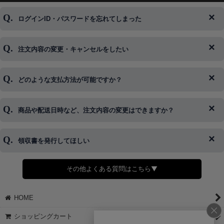
ログインID・パスワードを忘れてしまった
注文内容の変更・キャンセルをしたい
◆下記ページより、ログインIDの変更が可能です。
ログイン情報をお忘れの方はコチラ＞＞
どのような支払方法が可能ですか？
◆即日発送を行なっている関係上、午後以降のご連絡やキャンセル
はご対応できない場合がございます。
ご希望の場合は、お早めにご連絡を頂けますようお願い致します。
商品や配送日時など、注文内容の変更はできますか？
※発送後、発送準備が完了しお手続きが間に合わない場合は変更、
◆代金引換・クレジットカード・携帯キャリア決済・おねだり決
キャンセルをお断りさせて頂くことはがありますのであらかじめご
済・AmazonPayなどがございます。
了承ください。
領収書を発行してほしい
◆商品発送前の変更は承っております。
すでに発送手配済みで、変更処理が間に合わない場合はご容赦くだ
さい。
その他よくある質問はこちら▼
◆領収書はご希望頂いた場合のみ発行しております。
【これからご注文する場合】
HOME
STEP2「お届け先・お支払い」ページにて備考欄に下記の記載をお
願いします。
ショッピングカート
①領収書希望