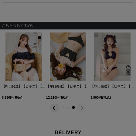
こちらもおすすめ♡
ジサンダル[FB01]
[
MG-K002W-3
]
[
MG-SN002
]
【即日発送】【ビキニ】【水着】バルーンガーリービキニ 2点セット[FB01]吉木千沙都（ちぃぽぽ）着用
【即日発送】【ビキニ】【水着】サイドリボンビジュースタッズビキニ 2点セット [FB01]
【即日発送】【ビキニ】【水着】アーガイル風バストアップホルターネックビキニ 2点セット [FB01]三上悠亜着用
6,930
円
(税込)
12,210
円
(税込)
9,900
円
(税込)
DELIVERY