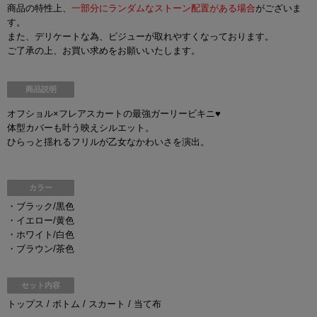
商品の特性上、
一部分にランダムなストーン配置がある場合
がございま
す。
また、デリケートな為、ビジューが取れやすくなっております。
ご了承の上、お買い求めをお願いいたします。
商品説明
オフショル×フレアスカートの最強ガーリービキニ♥
体型カバーも叶う映えシルエット。
ひらっと揺れるフリルが乙女なかわいさを演出。
カラー
・ブラック/黒色
・イエロー/黄色
・ホワイト/白色
・ブラウン/茶色
セット内容
トップス / ボトム / スカート / 当て布