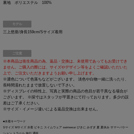
裏地 ポリエステル 100%
モデル
三上悠亜/身長159cm/Sサイズ着用
ご注意
※本商品は衛生商品の為、返品・交換は、未使用であってもお受けでき
ません。ご購入の際には、サイズやデザイン等をよくご確認いただいた
上で、ご注文いただきますようお願い申し上げます。
※濃色について色落ちなどがございます。 淡色や白物一緒に洗ったり、
長時間濡れたままで放置しないで下さい。
※ディスプレイの特性上、写真と実際の商品の色目が若干異なる場合が
ございます。 ※採寸はスタッフが平置きにて行っております。多少の誤
差はご了承ください。
※サイズ・イメージ違いによる返品交換は出来ません。
■水着キーワード
Sサイズ Mサイズ 水着 ビキニ スイムウェア swimwear びきに みずぎ 夏 夏休み サマーバケー
ション トラベル 旅行 通販