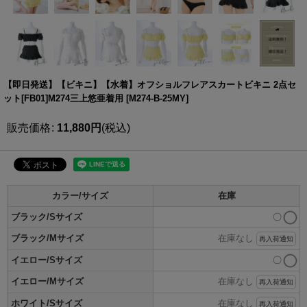
【即日発送】【ビキニ】【水着】オフショルフレアスカートビキニ 2点セ
ット[FB01]M274三上悠亜着用
[
M274-B-25MY
]
販売価格
:
11,880
円
(税込)
カラー/サイズ
在庫
ブラック/Sサイズ
〇
ブラック/Mサイズ
在庫なし
再入荷通知
イエロー/Sサイズ
〇
イエロー/Mサイズ
在庫なし
再入荷通知
ホワイト/Sサイズ
在庫なし
再入荷通知