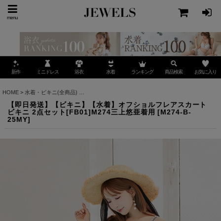
menu
ミニドレス
ランキング
お気に入り
新作
浴衣
水着
商品検索
HOME
>
水着・ビキニ(全商品)
>
【即日発送】【ビキニ】【水着】オフショルフレアスカートビ
【即日発送】【ビキニ】【水着】オフショルフレアスカート
ビキニ 2点セット[FB01]M274三上悠亜着用
[
M274-B-
25MY
]