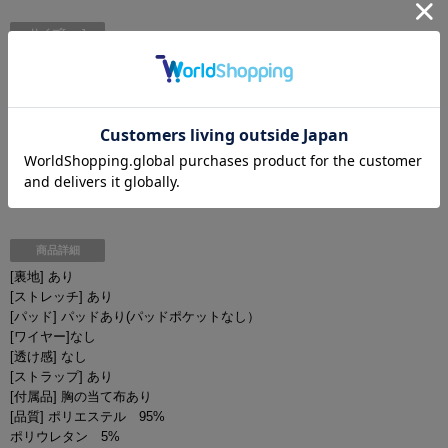
サイズ[cm]
バスト：67-77cm / アンダー：59-
Sサイズ
69cm / 股上：22cm / ヒップ：77-
83cm
バスト：69-79cm / アンダー：61-
Mサイズ
71cm / 股上：23cm / ヒップ：82-
88cｍ
商品詳細
[裏地] あり
[ストレッチ] あり
[パッド] パッドあり(パッドポケットなし）
[ワイヤー]なし
[透け感] なし
[ストラップ] あり
[付属品] 胸の当て布あり
[品質] ポリエステル 95%
ポリウレタン 5%