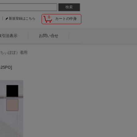
0
新規登録はこちら
カートの中身
取引法表示
お問い合せ
（ちぃぽぽ）着用
-25PO
]