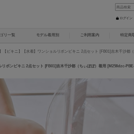
ログイン
ゴリ一覧
モデル着用別
ご利用案内
特定商
】【ビキニ】【水着】ワンショルリボンビキニ 2点セット [FB01]吉木千沙都
ボンビキニ 2点セット [FB01]吉木千沙都（ちぃぽぽ）着用
[
M258dzc-PBE