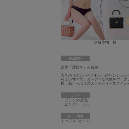
水着小物一覧
商品説明
吉木千沙都ちゃん着用
大きめリボンがアクセントのワンショル
程よい甘さで、ヌーディな色気をプラス
抜け感たっぷりの大人ガーリースタイル
カラー
・ブラック/黒色
・ピンクベージュ
セット内容
トップス / ボトム