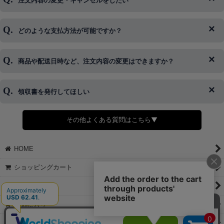
注文内容の変更・キャンセルをしたい
◆下記ページより、ログインIDの変更が可能です。
ログイン情報をお忘れの方はコチラ＞＞
どのような支払方法が可能ですか？
◆即日発送を行なっている関係上、午後以降のご連絡やキャンセル
はご対応できない場合がございます。
ご希望の場合は、お早めにご連絡を頂けますようお願い致します。
商品や配送日時など、注文内容の変更はできますか？
※発送後、発送準備が完了しお手続きが間に合わない場合は変更、
◆代金引換・クレジットカード・携帯キャリア決済・おねだり決
キャンセルをお断りさせて頂くことはがありますのであらかじめご
済・AmazonPayなどがございます。
了承ください。
領収書を発行してほしい
◆商品発送前の変更は承っております。
すでに発送手配済みで、変更処理が間に合わない場合はご容赦くだ
さい。
その他よくある質問はこちら▼
◆領収書はご希望頂いた場合のみ発行しております。
【これからご注文する場合】
HOME
STEP2「お届け先・お支払い」ページにて備考欄に下記の記載をお
願いします。
ショッピングカート
①領収書希望
②宛名（空欄は上様は不可）
マイページ
③但し書き（空欄やお品代は不可）
＞詳細は画像をタップ＜
お気に入り
【すでにご注文が完了している場合】
特定商取引法表示