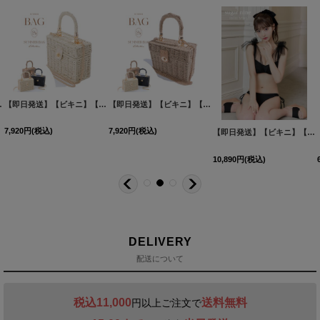
ーハット[FB01]
[
N6024HW-2
【即日発送】【ビキニ】【水着小物：ビーチバッグ】ショルダーチェーン付き/ ランタン編み/ スクエアかごバッグ[FB01]
]
[
MG-H001-21MY
【即日発送】【ビキニ】【水着小物：ビーチバッグ】ショルダーチェーン付き/ ランタン編み/ スクエアかごバッグ[FB01]
]
7,920
円
(税込)
7,920
円
(税込)
【即日発送】【ビキニ】【水着】チュールリボン バストアップ ビキニ 2点セット[FB01]
10,890
円
(税込)
DELIVERY
配送について
税込11,000
送料無料
円以上ご注文で