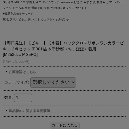
Sサイズ Mサイズ 水着 ビキニ スイムウェア swimwear びきに みずぎ 夏 夏休み サマーバケー
ション トラベル 旅行 通販 おしゃれ かわいい オシャレ カワイイ
■商品別水着キーワード
無地 フリルビキニ 胸 バスト ウエストくすみピンク