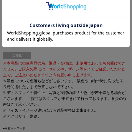
[品質] 表地：ポリエステル80%、ポリウレタン20% / 裏地： ポリエステ
ル100%
モデル
吉木千沙都/身長158cm/Sサイズ着用
ご注意
※本商品は衛生商品の為、返品・交換は、未使用であってもお受けでき
ません。ご購入の際には、サイズやデザイン等をよくご確認いただいた
上で、ご注文いただきますようお願い申し上げます。
※濃色について色落ちなどがございます。 淡色や白物一緒に洗ったり、
長時間濡れたままで放置しないで下さい。
※ディスプレイの特性上、写真と実際の商品の色目が若干異なる場合が
ございます。 ※採寸はスタッフが平置きにて行っております。多少の誤
差はご了承ください。
※サイズ・イメージ違いによる返品交換は出来ません。
※アクセサリー別途。
■水着キーワード