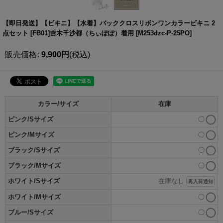
【即日発送】【ビキニ】【水着】バッククロスリボンワンカラービキニ 2
点セット [FB01]吉木千沙都（ちぃぽぽ）着用
[
M253dzc-P-25PO
]
販売価格
:
9,900
円
(税込)
カラー/サイズ
在庫
ピンク/Sサイズ
〇
ピンク/Mサイズ
〇
ブラック/Sサイズ
〇
ブラック/Mサイズ
〇
ホワイト/Sサイズ
在庫なし
再入荷通知
ホワイト/Mサイズ
〇
ブルー/Sサイズ
〇