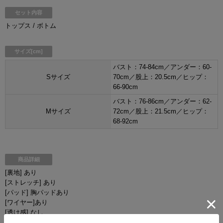
セット内容
トップス / ボトム
サイズ[cm]
バスト：74-84cm／アンダー：60-
Sサイズ
70cm／股上：20.5cm／ヒップ：
66-90cm
バスト：76-86cm／アンダー：62-
Mサイズ
72cm／股上：21.5cm／ヒップ：
68-92cm
商品詳細
[裏地] あり
[ストレッチ] あり
[パッド] 胸パッドあり
[ワイヤー]あり
[透け感] なし
[付属品] なし