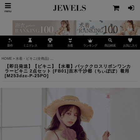
menu
ミニドレス
ランキング
お気に入り
新作
浴衣
水着
商品検索
HOME
>
水着・ビキニ(全商品)
>
【即日発送】【ビキニ】【水着】バッククロスリボンワンカ
【即日発送】【ビキニ】【水着】バッククロスリボンワンカ
ラービキニ 2点セット [FB01]吉木千沙都（ちぃぽぽ）着用
[
M253dzc-P-25PO
]