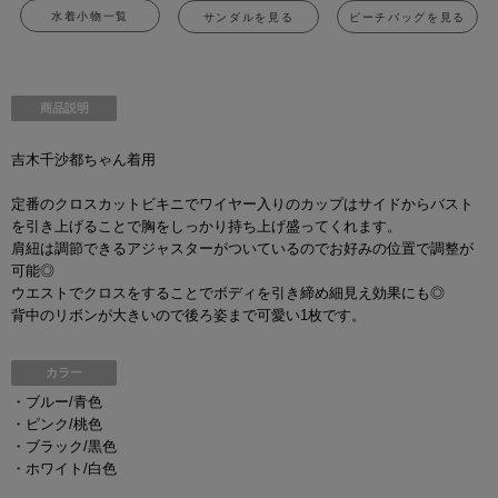
水着小物一覧
サンダルを見る
ビーチバッグを見る
商品説明
吉木千沙都ちゃん着用
定番のクロスカットビキニでワイヤー入りのカップはサイドからバスト
を引き上げることで胸をしっかり持ち上げ盛ってくれます。
肩紐は調節できるアジャスターがついているのでお好みの位置で調整が
可能◎
ウエストでクロスをすることでボディを引き締め細見え効果にも◎
背中のリボンが大きいので後ろ姿まで可愛い1枚です。
カラー
・ブルー/青色
・ピンク/桃色
・ブラック/黒色
・ホワイト/白色