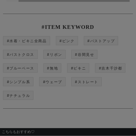
#ITEM KEYWORD
#水着・ビキニ全商品
#ピンク
#バストアップ
#バストクロス
#リボン
#谷間見せ
#ブルーベース
#無地
#ビキニ
#吉木千沙都
#シンプル系
#ウェーブ
#ストレート
#ナチュラル
こちらもおすすめ♡