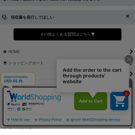
※発送後、発送準備が完了しお手続きが間に合わない場合は変更、
◆代金引換・クレジットカード・携帯キャリア決済・おねだり決
キャンセルをお断りさせて頂くことはがありますのであらかじめご
済・AmazonPayなどがございます。
了承ください。
領収書を発行してほしい
◆商品発送前の変更は承っております。
すでに発送手配済みで、変更処理が間に合わない場合はご容赦くだ
さい。
その他よくある質問はこちら▼
◆領収書はご希望頂いた場合のみ発行しております。
【これからご注文する場合】
HOME
STEP2「お届け先・お支払い」ページにて備考欄に下記の記載をお
願いします。
ショッピングカート
①領収書希望
②宛名（空欄は上様は不可）
マイページ
③但し書き（空欄やお品代は不可）
＞詳細は画像をタップ＜
お気に入り
【すでにご注文が完了している場合】
特定商取引法表示
①お電話・メール・LINEにて領収書希望の連絡をお願い致します
②後日、郵送にて領収書を送らせて頂きます。
ご利用案内
【マイページから発行する場合】
お問い合せ
①マイページから購入履歴→購入内容→領収書発行を選択。
②後日、郵送にて領収書を送らせて頂きます。
個人情報保護方針