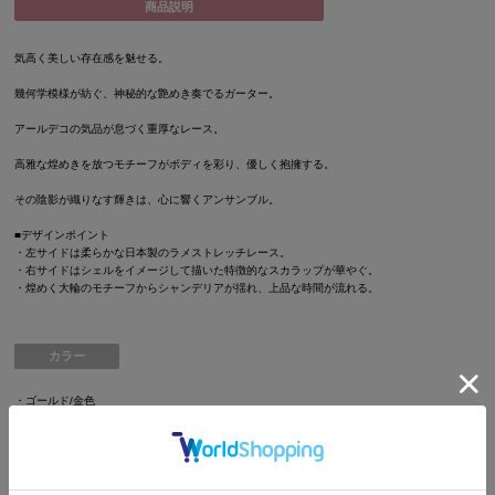
商品説明
気高く美しい存在感を魅せる。
幾何学模様が紡ぐ、神秘的な艶めき奏でるガーター。
アールデコの気品が息づく重厚なレース。
高雅な煌めきを放つモチーフがボディを彩り、優しく抱擁する。
その陰影が織りなす輝きは、心に響くアンサンブル。
■デザインポイント
・左サイドは柔らかな日本製のラメストレッチレース。
・右サイドはシェルをイメージして描いた特徴的なスカラップが華やぐ。
・煌めく大輪のモチーフからシャンデリアが揺れ、上品な時間が流れる。
カラー
・ゴールド/金色
・ネイビー/紺色
・アクセサリーカラー：ゴールド:ゴールド/ネイビー:シルバー
商品詳細