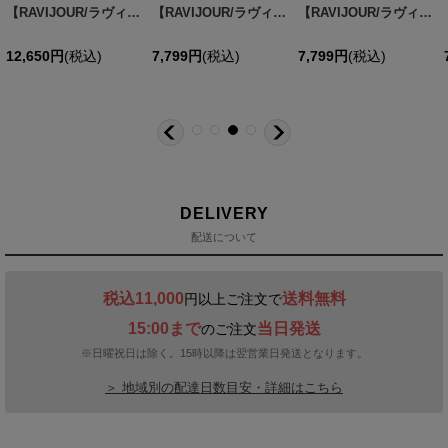
【RAVIJOUR/ラヴィジュール】シュガリー ブラ&Tバック セット / ランジェリー / セクシーランジェリー / 下着 / 2点セット【OF08】
【RAVIJOUR/ラヴィジュール】レミニセンス グラマーアップ ブラ / ランジェリー / セクシーランジェリー / 下着 / R976320-S / R976421-T /【OF08】
【RAVIJOUR/ラヴィジュール】ラディアント ホットリフト ブラ / ランジェリー / セクシーランジェリー / 下着 / R977021-E / R977221-S /【OF08】
[
L039601-GD-2504
[
L039720-L039821-NV-2504
]
[
[
L039601-NV-2504
L039821-L039720-NV-2504
]
]
]
12,650
円
(税込)
7,799
円
(税込)
7,799
円
(税込)
DELIVERY
配送について
税込11,000
送料無料
円以上ご注文で
15:00まで
当日発送
のご注文
※日曜祝日は除く。15時以降は翌営業日発送となります。
＞ 地域別の配達日数目安・詳細はこちら