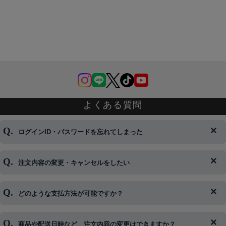
よくある質問
ログインID・パスワードを忘れてしまった
注文内容の変更・キャンセルをしたい
◆下記ページより、ログインIDの変更が可能です。
ログイン情報をお忘れの方はコチラ＞＞
どのような支払方法が可能ですか？
◆即日発送を行なっている関係上、午後以降のご連絡やキャンセル
はご対応できない場合がございます。
ご希望の場合は、お早めにご連絡を頂けますようお願い致します。
商品や配送日時など、注文内容の変更はできますか？