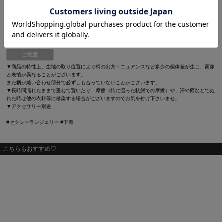
[アジャスター] あり（太もも周りとウエストの調節可能）
[透け感] あり
[素材] ナイロン・ポリウレタン・その他(スリット糸使用)
ご注意
▼商品の特性上、生地の取り位置により柄の出方・ニュアンスなど多少の個体差が生じ、画像
と表情が異なることがございます。
また柄が縫い合わせ部分で必ずしも合っていないことがございます。
▼長時間濡れたままで重ねて置いたり、摩擦（特に湿った状態での摩擦）や、汗や雨などでぬ
れた時は他の衣料等に移染する場合がございますのでお気を付け下さいませ。
▼アクセサリー別途
#セクシーランジェリー #下着
こちらもおすすめ♡