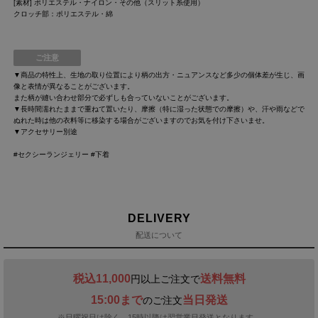
[素材] ポリエステル・ナイロン・その他（スリット糸使用）
クロッチ部：ポリエステル・綿
ご注意
▼商品の特性上、生地の取り位置により柄の出方・ニュアンスなど多少の個体差が生じ、画
像と表情が異なることがございます。
また柄が縫い合わせ部分で必ずしも合っていないことがございます。
▼長時間濡れたままで重ねて置いたり、摩擦（特に湿った状態での摩擦）や、汗や雨などで
ぬれた時は他の衣料等に移染する場合がございますのでお気を付け下さいませ。
▼アクセサリー別途
#セクシーランジェリー #下着
DELIVERY
配送について
税込11,000
送料無料
円以上ご注文で
15:00まで
当日発送
のご注文
※日曜祝日は除く。15時以降は翌営業日発送となります。