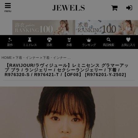
menu
ミニドレス
ランキング
お気に入り
新作
浴衣
水着
商品検索
HOME
>
下着・インナー
>
下着・インナー
>
【RAVIJOUR/ラヴィジュール】レミニセンス グラマ
【RAVIJOUR/ラヴィジュール】レミニセンス グラマーアッ
プ ブラ / ランジェリー / セクシーランジェリー / 下着 /
R976320-S / R976421-T /【OF08】
[
R976201-Y-2502
]