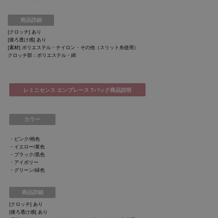
商品詳細
[クロッチ] あり
[後ろ透け感] あり
[素材] ポリエステル・ナイロン・その他（スリット糸使用）
クロッチ部：ポリエステル・綿
レミニセンス エンブレース Tバック商品説明
カラー
・ピンク/桃色
・イエロー/黄色
・ブラック/黒色
・アイボリー
・グリーン/緑色
商品詳細
[クロッチ] あり
[後ろ透け感] あり