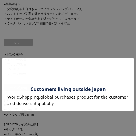
■機能ポイント
・安定感ある土台付きカップにプッシュアップパッド入り
・バストトップを高く魅せボリュームのあるデコルテに
・サイドボーンが集めた胸を逃さずキャッチ＆ホールド
・くっきりとした深いV字谷間で美バストを演出
カラー
・ピンク/桃色
・イエロー/黄色
・ブラック/黒色
・アイボリー
・グリーン/緑色
サイズ[cm]
[ B65-D70サイズの仕様 ]
■ホック：2段
■パッド厚み：18mm (厚)
■ストラップ幅：8mm
[ D75-F70サイズの仕様 ]
■ホック：2段
■パッド厚み：10mm (薄)