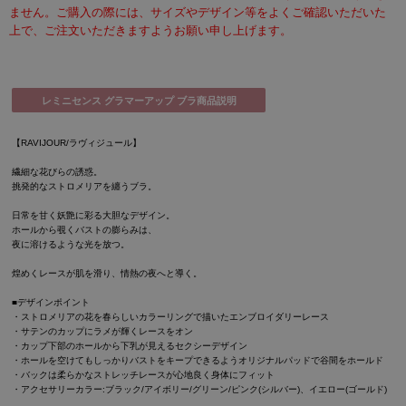
ません。ご購入の際には、サイズやデザイン等をよくご確認いただいた
上で、ご注文いただきますようお願い申し上げます。
レミニセンス グラマーアップ ブラ商品説明
【RAVIJOUR/ラヴィジュール】
繊細な花びらの誘惑。
挑発的なストロメリアを纏うブラ。
日常を甘く妖艶に彩る大胆なデザイン。
ホールから覗くバストの膨らみは、
夜に溶けるような光を放つ。
煌めくレースが肌を滑り、情熱の夜へと導く。
■デザインポイント
・ストロメリアの花を春らしいカラーリングで描いたエンブロイダリーレース
・サテンのカップにラメが輝くレースをオン
・カップ下部のホールから下乳が見えるセクシーデザイン
・ホールを空けてもしっかりバストをキープできるようオリジナルパッドで谷間をホールド
・バックは柔らかなストレッチレースが心地良く身体にフィット
・アクセサリーカラー:ブラック/アイボリー/グリーン/ピンク(シルバー)、イエロー(ゴールド)