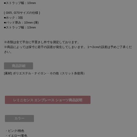
■ストラップ幅：10mm
[ G65, G70サイズの仕様 ]
■ホック：3段
■パッド厚み：10mm (薄)
■ストラップ幅：13mm
※衣類は全て平台に平置きし外寸を測定しております。
※商品によっては採寸に若干の誤差が発生してしまいます。 1〜2cmの誤差は予めご了承くだ
さい。
商品詳細
[素材] ポリエステル・ナイロン・その他（スリット糸使用）
レミニセンス エンブレース ショーツ商品説明
カラー
・ピンク/桃色
・イエロー/黄色