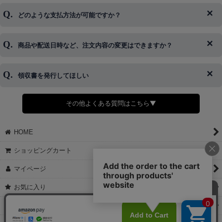
ログイン情報をお忘れの方はコチラ＞＞
どのような支払方法が可能ですか？
◆即日発送を行なっている関係上、午後以降のご連絡やキャンセル
はご対応できない場合がございます。
ご希望の場合は、お早めにご連絡を頂けますようお願い致します。
商品や配送日時など、注文内容の変更はできますか？
※発送後、発送準備が完了しお手続きが間に合わない場合は変更、
◆代金引換・クレジットカード・携帯キャリア決済・おねだり決
キャンセルをお断りさせて頂くことはがありますのであらかじめご
済・AmazonPayなどがございます。
了承ください。
領収書を発行してほしい
◆商品発送前の変更は承っております。
すでに発送手配済みで、変更処理が間に合わない場合はご容赦くだ
さい。
その他よくある質問はこちら▼
◆領収書はご希望頂いた場合のみ発行しております。
【これからご注文する場合】
HOME
STEP2「お届け先・お支払い」ページにて備考欄に下記の記載をお
願いします。
ショッピングカート
①領収書希望
②宛名（空欄は上様は不可）
マイページ
③但し書き（空欄やお品代は不可）
＞詳細は画像をタップ＜
お気に入り
【すでにご注文が完了している場合】
特定商取引法表示
①お電話・メール・LINEにて領収書希望の連絡をお願い致します
②後日、郵送にて領収書を送らせて頂きます。