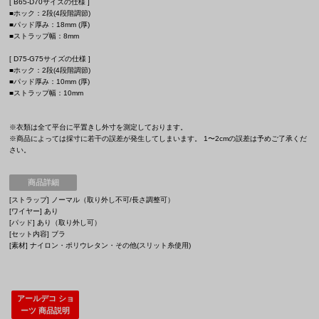
[ B65-D70サイズの仕様 ]
■ホック：2段(4段階調節)
■パッド厚み：18mm (厚)
■ストラップ幅：8mm
[ D75-G75サイズの仕様 ]
■ホック：2段(4段階調節)
■パッド厚み：10mm (厚)
■ストラップ幅：10mm
※衣類は全て平台に平置きし外寸を測定しております。
※商品によっては採寸に若干の誤差が発生してしまいます。 1〜2cmの誤差は予めご了承くだ
さい。
商品詳細
[ストラップ] ノーマル（取り外し不可/長さ調整可）
[ワイヤー] あり
[パッド] あり（取り外し可）
[セット内容] ブラ
[素材] ナイロン・ポリウレタン・その他(スリット糸使用)
アールデコ ショ
ーツ 商品説明