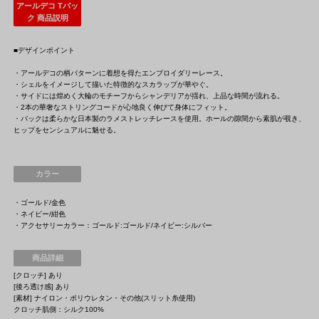
アールデコ Tバッ
ク 商品説明
■デザインポイント
・アールデコの柄パターンに着想を得たエンブロイダリーレース。
・シェルをイメージして描いた特徴的なスカラップが華やぐ。
・サイドには煌めく大輪のモチーフからシャンデリアが揺れ、上品な時間が流れる。
・2本の華奢なストリングコードが心地良く伸びて身体にフィット。
・バックは柔らかな日本製のラメストレッチレースを使用。ホールの隙間から素肌が覗き、
ヒップをセンシュアルに魅せる。
カラー
・ゴールド/金色
・ネイビー/紺色
・アクセサリーカラー：ゴールド:ゴールド/ネイビー:シルバー
商品詳細
[クロッチ] あり
[後ろ透け感] あり
[素材] ナイロン・ポリウレタン・その他(スリット糸使用)
クロッチ肌側：シルク100%