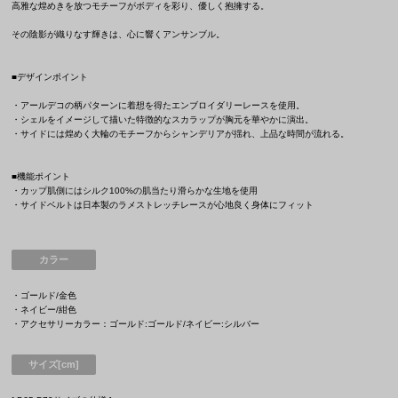
高雅な煌めきを放つモチーフがボディを彩り、優しく抱擁する。
その陰影が織りなす輝きは、心に響くアンサンブル。
■デザインポイント
・アールデコの柄パターンに着想を得たエンブロイダリーレースを使用。
・シェルをイメージして描いた特徴的なスカラップが胸元を華やかに演出。
・サイドには煌めく大輪のモチーフからシャンデリアが揺れ、上品な時間が流れる。
■機能ポイント
・カップ肌側にはシルク100%の肌当たり滑らかな生地を使用
・サイドベルトは日本製のラメストレッチレースが心地良く身体にフィット
カラー
・ゴールド/金色
・ネイビー/紺色
・アクセサリーカラー：ゴールド:ゴールド/ネイビー:シルバー
サイズ[cm]