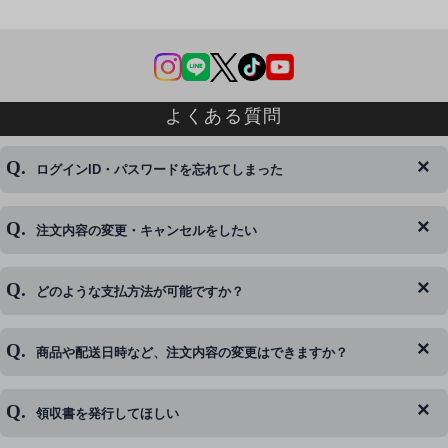
よくある質問
ログインID・パスワードを忘れてしまった
注文内容の変更・キャンセルをしたい
◆下記ページより、ログインIDの変更が可能です。
ログイン情報をお忘れの方はコチラ＞＞
どのような支払方法が可能ですか？
◆即日発送を行なっている関係上、午後以降のご連絡やキャンセル
はご対応できない場合がございます。
ご希望の場合は、お早めにご連絡を頂けますようお願い致します。
商品や配送日時など、注文内容の変更はできますか？
※発送後、発送準備が完了しお手続きが間に合わない場合は変更、
◆代金引換・クレジットカード・携帯キャリア決済・おねだり決
キャンセルをお断りさせて頂くことはがありますのであらかじめご
済・AmazonPayなどがございます。
了承ください。
領収書を発行してほしい
◆商品発送前の変更は承っております。
すでに発送手配済みで、変更処理が間に合わない場合はご容赦くだ