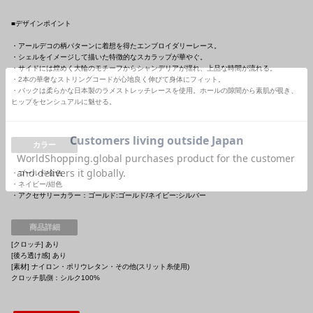
■デザインポイント
・アールデコの柄パターンに着想を得たエンブロイダリーレース。
・シェルをイメージして描いた特徴的なスカラップが華やぐ。
・サイドには煌めく大輪のモチーフからシャンデリアが揺れ、上品な時間が流れる。
・2本の華奢なストリングコードが心地良く伸びて身体にフィット。
・バックは柔らかな日本製のラメストレッチレースを使用。ホールの隙間から素肌が覗き、
ヒップをセンシュアルに魅せる。
カラー
・ゴールド/金色
・ネイビー/紺色
・アクセサリーカラー：ゴールド:ゴールド/ネイビー:シルバー
商品詳細
[クロッチ] あり
[後ろ透け感] あり
[素材] ナイロン・ポリウレタン・その他(スリット糸使用)
クロッチ肌側：シルク100%