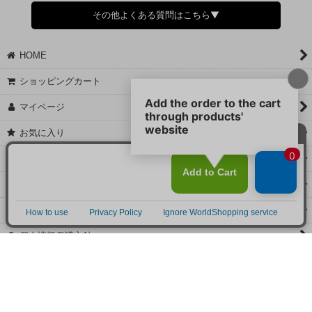
さい。
その他よくある質問はこちら▼
◆領収書はご希望頂いた場合のみ発行しております。
【これからご注文する場合】
HOME
STEP2「お届け先・お支払い」ページにて備考欄に下記の記載をお
願いします。
ショッピングカート
①領収書希望
②宛名（空欄は上様は不可）
マイページ
③但し書き（空欄やお品代は不可）
＞詳細は画像をタップ＜
お気に入り
【すでにご注文が完了している場合】
特定商取引法表示
①お電話・メール・LINEにて領収書希望の連絡をお願い致します
②後日、郵送にて領収書を送らせて頂きます。
ご利用案内
【マイページから発行する場合】
お問い合せ
①マイページから購入履歴→購入内容→領収書発行を選択。
②後日、郵送にて領収書を送らせて頂きます。
個人情報保護方針
PCサイト