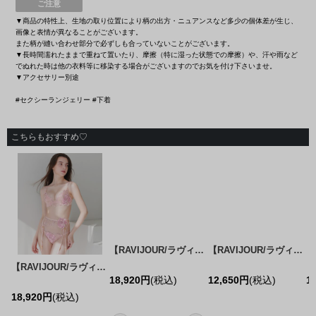
ご注意
▼商品の特性上、生地の取り位置により柄の出方・ニュアンスなど多少の個体差が生じ、
画像と表情が異なることがございます。
また柄が縫い合わせ部分で必ずしも合っていないことがございます。
▼長時間濡れたままで重ねて置いたり、摩擦（特に湿った状態での摩擦）や、汗や雨など
でぬれた時は他の衣料等に移染する場合がございますのでお気を付け下さいませ。
▼アクセサリー別途
#セクシーランジェリー #下着
こちらもおすすめ♡
ラヴィジュール】アールデコ ガーター / ランジェリー / セクシーランジェリー / 下着【OF08】
【RAVIJOUR/ラヴィジュール】ラビリンス グラマーアップ ブラ / ランジェリー / セクシーランジェリー / 下着 / L038920-S / L039021-T / L039162/【OF08】
【RAVIJOUR/ラヴィジュール】ラビリンス グラマーアップ ブラ / ランジェリー / セクシーランジェリー / 下着 / L038920-S / L039021-T / L039162/【OF08】
[
L039720-L
【RAVIJOUR/ラヴィジュール】ピーカーブー ブラ&ショーツ セット / ランジェリー / セクシーランジェリー / 下着 / 3点セット【OF08】
1
18,920
円
(税込)
18,920
円
(税込)
12,650
円
(税込)