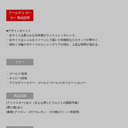
アールデコ ガー
ター 商品説明
■デザインポイント
・左サイドは柔らかな日本製のラメストレッチレース。
・右サイドはシェルをイメージして描いた特徴的なスカラップが華やぐ。
・煌めく大輪のモチーフからシャンデリアが揺れ、上品な時間が流れる。
カラー
・ゴールド/金色
・ネイビー/紺色
・アクセサリーカラー：ゴールド:ゴールド/ネイビー:シルバー
商品詳細
[アジャスター] あり（太もも周りとウエストの調節可能）
[透け感] あり
[素材] ナイロン・ポリウレタン・その他(スリット糸使用)