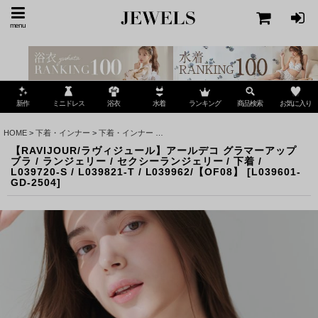
menu
ミニドレス
ランキング
お気に入り
新作
浴衣
水着
商品検索
HOME
>
下着・インナー
>
下着・インナー
>
【RAVIJOUR/ラヴィジュール】アールデコ グラマーア
【RAVIJOUR/ラヴィジュール】アールデコ グラマーアップ
ブラ / ランジェリー / セクシーランジェリー / 下着 /
L039720-S / L039821-T / L039962/【OF08】
[
L039601-
GD-2504
]