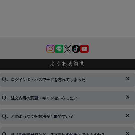
よくある質問
ログインID・パスワードを忘れてしまった
注文内容の変更・キャンセルをしたい
◆下記ページより、ログインIDの変更が可能です。
ログイン情報をお忘れの方はコチラ＞＞
どのような支払方法が可能ですか？
◆即日発送を行なっている関係上、午後以降のご連絡やキャンセル
はご対応できない場合がございます。
ご希望の場合は、お早めにご連絡を頂けますようお願い致します。
商品や配送日時など、注文内容の変更はできますか？