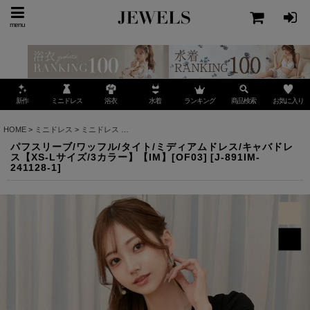
menu
ミニドレス
ランキング
お気に入り
新作
浴衣
水着
商品検索
HOME
>
ミニドレス
>
ミニドレス
>
パフスリーブ/ワッフル/タイト/ミディアムドレス/キャバド
パフスリーブ/ワッフル/タイト/ミディアムドレス/キャバドレ
ス【XS-Lサイズ/3カラー】【IM】[OF03]
[
J-891IM-
241128-1
]