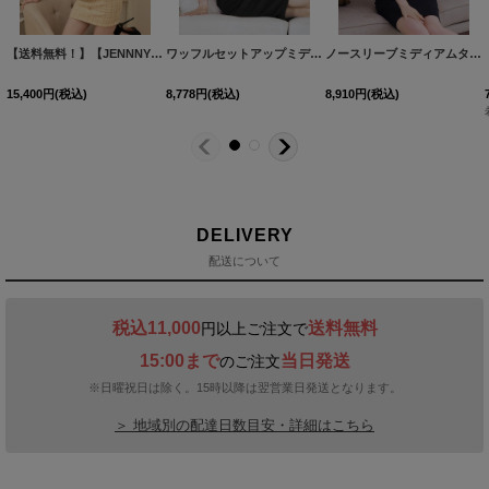
【送料無料！】【JENNNY】パフスリーブツイードチェックドレス/キャバドレス【XS-Mサイズ/カラー】[HC02] 【KND】
ワッフルセットアップミディアムドレス/キャバドレス【S-Lサイズ/2カラー】[OF03] 【IM】
ノースリーブミディアムタイトドレス/ジップアップ/ワッフル/チェーン/スクエアネック /谷間見せ/背中隠し/ミディアム丈/キャバドレス【XS-Lサイズ/5カラー】[OF03]【IM】
15,400
円
(税込)
8,778
円
(税込)
8,910
円
(税込)
DELIVERY
配送について
税込11,000
送料無料
円以上ご注文で
15:00まで
当日発送
のご注文
※日曜祝日は除く。15時以降は翌営業日発送となります。
＞ 地域別の配達日数目安・詳細はこちら