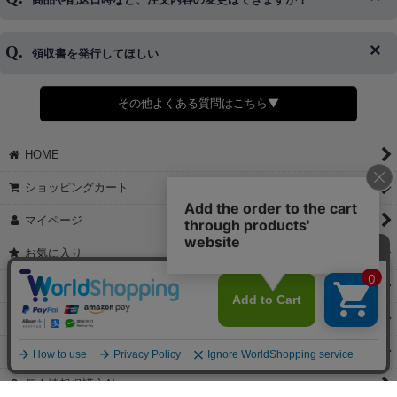
※発送後、発送準備が完了しお手続きが間に合わない場合は変更、
◆代金引換・クレジットカード・携帯キャリア決済・おねだり決
キャンセルをお断りさせて頂くことはがありますのであらかじめご
済・AmazonPayなどがございます。
了承ください。
領収書を発行してほしい
◆商品発送前の変更は承っております。
すでに発送手配済みで、変更処理が間に合わない場合はご容赦くだ
さい。
その他よくある質問はこちら▼
◆領収書はご希望頂いた場合のみ発行しております。
【これからご注文する場合】
HOME
STEP2「お届け先・お支払い」ページにて備考欄に下記の記載をお
願いします。
ショッピングカート
①領収書希望
②宛名（空欄は上様は不可）
マイページ
③但し書き（空欄やお品代は不可）
＞詳細は画像をタップ＜
お気に入り
【すでにご注文が完了している場合】
特定商取引法表示
①お電話・メール・LINEにて領収書希望の連絡をお願い致します
②後日、郵送にて領収書を送らせて頂きます。
ご利用案内
【マイページから発行する場合】
お問い合せ
①マイページから購入履歴→購入内容→領収書発行を選択。
②後日、郵送にて領収書を送らせて頂きます。
個人情報保護方針