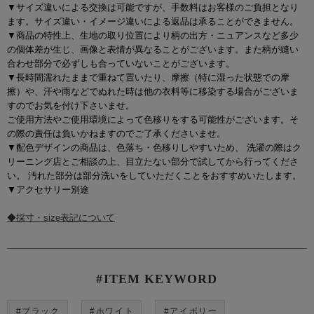
▼サイズ違いによる交換は可能ですが、手数料はお客様のご負担となり
ます。サイズ違い・イメージ違いによる返品は承ることができません。
▼商品の特性上、生地の取り位置により柄の出方・ニュアンスなど多少
の個体差が生じ、画像と表情が異なることがございます。また柄が縫い
合わせ部分で必ずしも合っていないことがございます。
▼長時間濡れたままで重ねて置いたり、摩擦（特に湿った状態での摩
擦）や、汗や雨などでぬれた時は他の衣料等に移染する場合がございま
すのでお気を付け下さいませ。
ご使用方法やご使用環境によって色移りをする可能性がございます。そ
の際の責任は負いかねますのでご了承くださいませ。
▼配色デザインの商品は、色落ち・色移りしやすいため、 洗濯の際はク
リーニング店とご相談の上、目立たない部分で試してから行ってくださ
い。 汚れた部分は部分洗いをしていただくことをおすすめいたします。
▼アクセサリー別途
◆採寸・size表記について
#ITEM KEYWORD
#ブラック
#ホワイト
#アイボリー