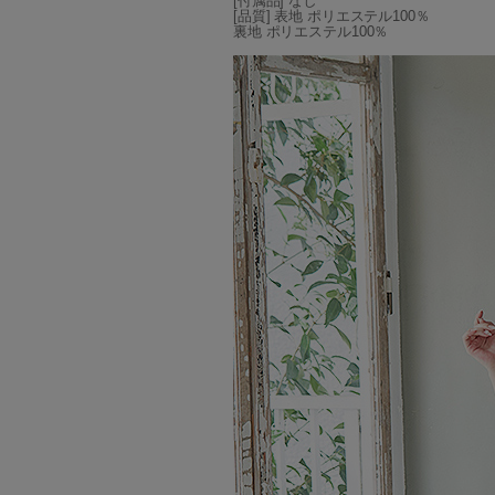
[付属品] なし
[品質] 表地 ポリエステル100％
裏地 ポリエステル100％