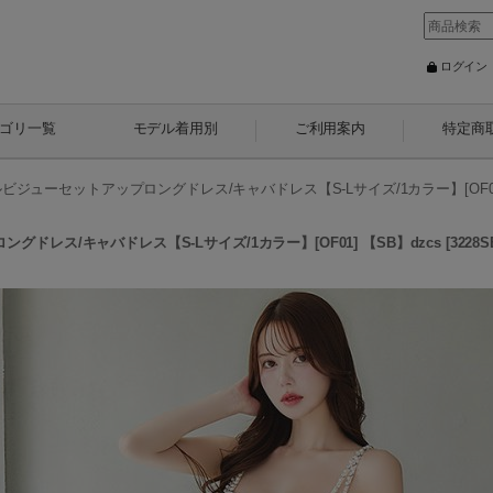
ログイン
ゴリ一覧
モデル着用別
ご利用案内
特定商
ジューセットアップロングドレス/キャバドレス【S-Lサイズ/1カラー】[OF01]
レス/キャバドレス【S-Lサイズ/1カラー】[OF01] 【SB】dzcs
[
3228S