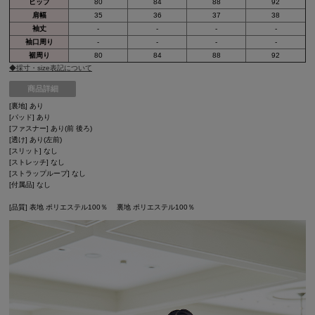
ヒップ
80
84
88
92
肩幅
35
36
37
38
袖丈
-
-
-
-
袖口周り
-
-
-
-
裾周り
80
84
88
92
◆採寸・size表記について
商品詳細
[裏地] あり
[パッド] あり
[ファスナー] あり(前 後ろ)
[透け] あり(左前)
[スリット] なし
[ストレッチ] なし
[ストラップループ] なし
[付属品] なし
[品質] 表地 ポリエステル100％ 裏地 ポリエステル100％