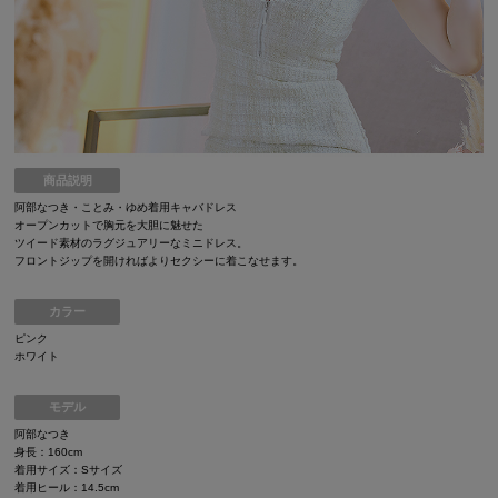
商品説明
阿部なつき・ことみ・ゆめ着用キャバドレス
オープンカットで胸元を大胆に魅せた
ツイード素材のラグジュアリーなミニドレス。
フロントジップを開ければよりセクシーに着こなせます。
カラー
ピンク
ホワイト
モデル
阿部なつき
身長：160cm
着用サイズ：Sサイズ
着用ヒール：14.5cm