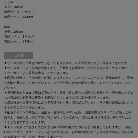
ことみ
身長：168cm
着用サイズ：Sサイズ
着用ヒール：14.5cm
ゆめ
身長：160cm
着用サイズ：Sサイズ
着用ヒール：14.5cm
ご注意
▼サイズは全て平置きの採寸となっておりますが、若干の誤差が生じる場合がございます。
▼サイズ違いによる交換は可能ですが、手数料はお客様のご負担となります。サイズ違い・イ
メージ違いによる返品は承ることができません。
▼商品の特性上、生地の取り位置により柄の出方・ニュアンスなど多少の個体差が生じ、画像
と表情が異なることがございます。また柄が縫い合わせ部分で必ずしも合っていないことがご
ざいます。
▼長時間濡れたままで重ねて置いたり、摩擦（特に湿った状態での摩擦）や、汗や雨などでぬ
れた時は他の衣料等に移染する場合がございますのでお気を付け下さいませ。
ご使用方法やご使用環境によって色移りをする可能性がございます。その際の責任は負いかね
ますのでご了承くださいませ。
▼配色デザインの商品は、色落ち・色移りしやすいため、 洗濯の際はクリーニング店とご相
談の上、目立たない部分で試してから行ってください。 汚れた部分は部分洗いをしていただ
くことをおすすめいたします。
▼モデル写真につきましてはできる限り実物の色に近づけるよう徹底しておりますが、 お使
いのパソコン・スマートフォンなどの環境設定、お部屋の照明等により実際の商品と色味が異
なる場合がございます。予めご了承ください。