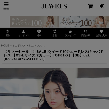
menu
ミニドレス
ランキング
お気に入り
新作
浴衣
水着
商品検索
HOME
>
ミニドレス
>
ミニドレス
>
【サマーセール！】SALE!ツイードビジュードレス/キャバド
【サマーセール！】SALE!ツイードビジュードレス/キャバド
レス 【XS-Lサイズ/2カラー】[OF01-X] 【SB】dzk
[
8282SBdzk-241116-1
]