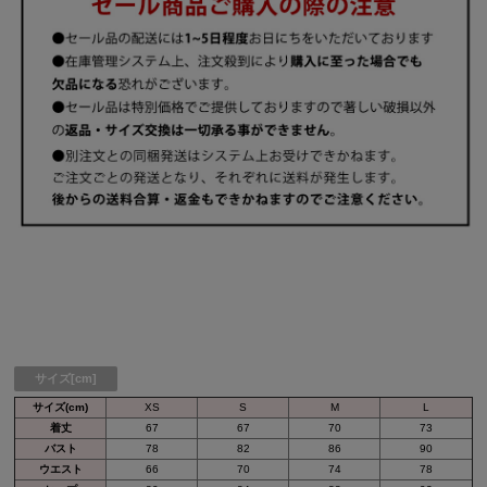
サイズ[cm]
サイズ(cm)
XS
S
M
L
着丈
67
67
70
73
バスト
78
82
86
90
ウエスト
66
70
74
78