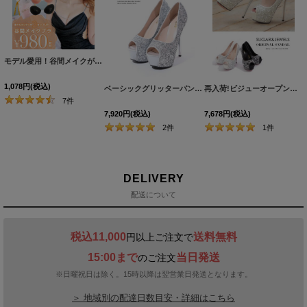
モデル愛用！谷間メイクが実現する激盛りぷるぷる肉厚シリコンブラ[OF08-U]
[
N6024H
1,078
円
(税込)
ベーシックグリッターパンプス/14cmヒール【2カラー/7サイズ】[OF02]
再入荷!ビジューオープントゥプラットフォームパンプス【34-40サイズ/2カラー】[OF02]
7
件
7,920
円
(税込)
7,678
円
(税込)
2
件
1
件
DELIVERY
配送について
税込11,000
送料無料
円以上ご注文で
15:00まで
当日発送
のご注文
※日曜祝日は除く。15時以降は翌営業日発送となります。
＞ 地域別の配達日数目安・詳細はこちら