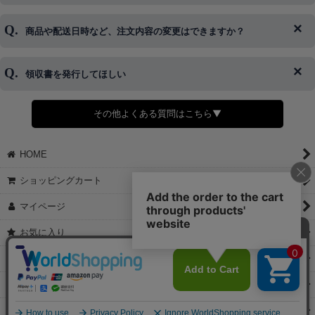
はご対応できない場合がございます。
ご希望の場合は、お早めにご連絡を頂けますようお願い致します。
商品や配送日時など、注文内容の変更はできますか？
※発送後、発送準備が完了しお手続きが間に合わない場合は変更、
◆代金引換・クレジットカード・携帯キャリア決済・おねだり決
キャンセルをお断りさせて頂くことはがありますのであらかじめご
済・AmazonPayなどがございます。
了承ください。
領収書を発行してほしい
◆商品発送前の変更は承っております。
すでに発送手配済みで、変更処理が間に合わない場合はご容赦くだ
さい。
その他よくある質問はこちら▼
◆領収書はご希望頂いた場合のみ発行しております。
【これからご注文する場合】
HOME
STEP2「お届け先・お支払い」ページにて備考欄に下記の記載をお
願いします。
ショッピングカート
①領収書希望
②宛名（空欄は上様は不可）
マイページ
③但し書き（空欄やお品代は不可）
＞詳細は画像をタップ＜
お気に入り
【すでにご注文が完了している場合】
特定商取引法表示
①お電話・メール・LINEにて領収書希望の連絡をお願い致します
②後日、郵送にて領収書を送らせて頂きます。
ご利用案内
【マイページから発行する場合】
お問い合せ