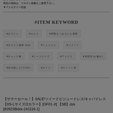
商品の色味は、マネキン画像をご参照下さい。
▼アクセサリー別途
#ITEM KEYWORD
#ホワイト
#ピンク
#阿部なつきちゃん着用
#ネクスト銀座 ゆめ
#ミニドレス
#ツイード
#チェック柄
#ノースリーブ
#アメスリ
#谷間見せ(魅せ)
#背中隠し(ブラOK)
#タイト
#スイート系