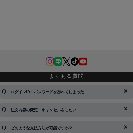
よくある質問
ログインID・パスワードを忘れてしまった
注文内容の変更・キャンセルをしたい
◆下記ページより、ログインIDの変更が可能です。
ログイン情報をお忘れの方はコチラ＞＞
どのような支払方法が可能ですか？
◆即日発送を行なっている関係上、午後以降のご連絡やキャンセル