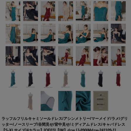
ラッフルフリルキャミソールドレス/アシンメトリー/マーメイド/ラメ/グリ
ッター/ノースリーブ/谷間見せ/背中見せ/ミディアムドレス/キャバドレス
【S-XLサイズ/4カラー】[OF03]【IM】dzw
[
J-890IMdzw-241109-1
]