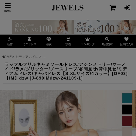
menu
ミニドレス
ランキング
お気に入り
新作
浴衣
水着
商品検索
HOME
>
ミディアムドレス
>
ラッフルフリルキャミソールドレス/アシンメトリー/マーメイド/
ラッフルフリルキャミソールドレス/アシンメトリー/マーメ
イド/ラメ/グリッター/ノースリーブ/谷間見せ/背中見せ/ミデ
ィアムドレス/キャバドレス【S-XLサイズ/4カラー】[OF03]
【IM】dzw
[
J-890IMdzw-241109-1
]