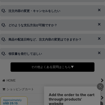
注文内容の変更・キャンセルをしたい
◆下記ページより、ログインIDの変更が可能です。
ログイン情報をお忘れの方はコチラ＞＞
どのような支払方法が可能ですか？
◆即日発送を行なっている関係上、午後以降のご連絡やキャンセル
はご対応できない場合がございます。
ご希望の場合は、お早めにご連絡を頂けますようお願い致します。
商品や配送日時など、注文内容の変更はできますか？
※発送後、発送準備が完了しお手続きが間に合わない場合は変更、
◆代金引換・クレジットカード・携帯キャリア決済・おねだり決
キャンセルをお断りさせて頂くことはがありますのであらかじめご
済・AmazonPayなどがございます。
了承ください。
領収書を発行してほしい
◆商品発送前の変更は承っております。
すでに発送手配済みで、変更処理が間に合わない場合はご容赦くだ
さい。
その他よくある質問はこちら▼
◆領収書はご希望頂いた場合のみ発行しております。
【これからご注文する場合】
HOME
STEP2「お届け先・お支払い」ページにて備考欄に下記の記載をお
願いします。
ショッピングカート
①領収書希望
②宛名（空欄は上様は不可）
マイページ
③但し書き（空欄やお品代は不可）
＞詳細は画像をタップ＜