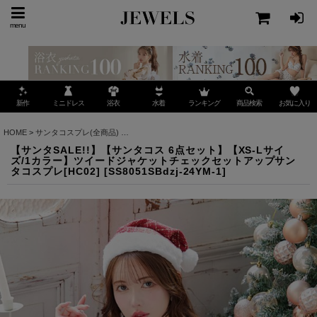
menu
ミニドレス
ランキング
お気に入り
新作
浴衣
水着
商品検索
HOME
>
サンタコスプレ(全商品)
>
【サンタSALE!!】【サンタコス 6点セット】【XS-
【サンタSALE!!】【サンタコス 6点セット】【XS-Lサイ
ズ/1カラー】ツイードジャケットチェックセットアップサン
タコスプレ[HC02]
[
SS8051SBdzj-24YM-1
]