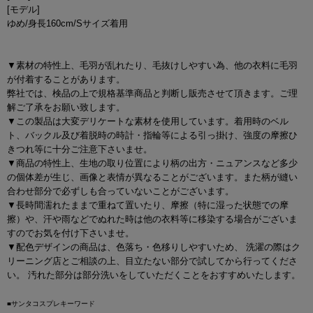
[モデル]
ゆめ/身長160cm/Sサイズ着用
▼素材の特性上、毛羽が乱れたり、毛抜けしやすい為、他の衣料に毛羽
が付着することがあります。
弊社では、検品の上で規格基準商品と判断し販売させて頂きます。ご理
解ご了承をお願い致します。
▼この製品は大変デリケートな素材を使用しています。着用時のベル
ト、バックル及び着脱時の時計・指輪等による引っ掛け、強度の摩擦ひ
きつれ等に十分ご注意下さいませ。
▼商品の特性上、生地の取り位置により柄の出方・ニュアンスなど多少
の個体差が生じ、画像と表情が異なることがございます。また柄が縫い
合わせ部分で必ずしも合っていないことがございます。
▼長時間濡れたままで重ねて置いたり、摩擦（特に湿った状態での摩
擦）や、汗や雨などでぬれた時は他の衣料等に移染する場合がございま
すのでお気を付け下さいませ。
▼配色デザインの商品は、色落ち・色移りしやすいため、 洗濯の際はク
リーニング店とご相談の上、目立たない部分で試してから行ってくださ
い。 汚れた部分は部分洗いをしていただくことをおすすめいたします。
■サンタコスプレキーワード