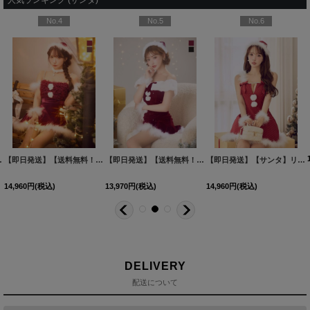
人気ランキング (サンタ)
No.4
No.5
No.6
イズ/2カラー】[HC03]三上悠亜着用
【即日発送】【送料無料！】【サンタ】チュールフリルオフショルセットアップサンタコスプレ【コスプレ6点セット】【XS-Lサイズ/2カラー】[HC03]三上悠亜着用
【即日発送】【送料無料！】【サンタ】オフショルファービジューマーメイドサンタコスプレ【コスプレ4点セット】【XS-Lサイズ/2カラー】[HC03]明日花キララ着用
[
SS-164-YN-dzw-
[
SS-182
【即日発送】【サンタ】リボンファーサンタコスプレ【コスプレ4点セット】【XS-XLサイズ/2カラー】[HC03]三上悠亜着用
14,960
円
(税込)
13,970
円
(税込)
14,960
円
(税込)
DELIVERY
配送について