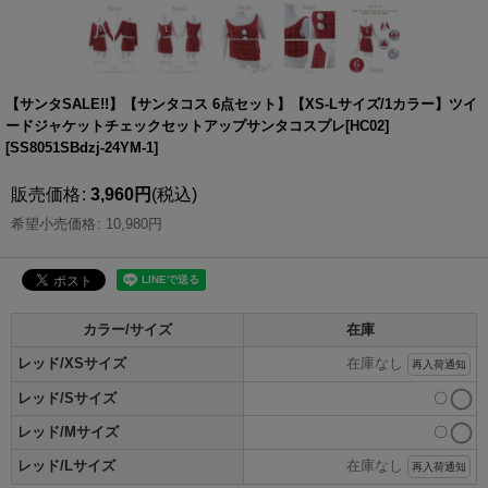
【サンタSALE!!】【サンタコス 6点セット】【XS-Lサイズ/1カラー】ツイ
ードジャケットチェックセットアップサンタコスプレ[HC02]
[
SS8051SBdzj-24YM-1
]
販売価格
:
3,960
円
(税込)
希望小売価格
:
10,980
円
カラー/サイズ
在庫
レッド/XSサイズ
在庫なし
再入荷通知
レッド/Sサイズ
〇
レッド/Mサイズ
〇
レッド/Lサイズ
在庫なし
再入荷通知