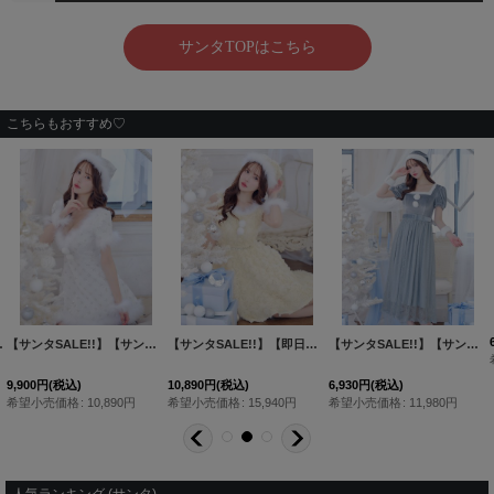
こちらもおすすめ♡
ットアップサンタコスプレ[HC02]
【サンタSALE!!】【サンタコス 4点セット】【XS-Lサイズ/1カラー】ビジューフレアスカートサンタコスプレ[HC03]
[
SS135YNdzwg-24YM-1
【サンタSALE!!】【即日発送！】【サンタコス 4点セット】【S-Mサイズ/2カラー】立体ローズショートインスカートサンタコスプレ[HC03]
]
【サンタSALE!!】【サンタコス 5点セット】【S-Mサイズ/2カラー】ベロアワンピースサンタ[HC02]
[
9,900
円
(税込)
10,890
円
(税込)
6,930
円
(税込)
希望小売価格
:
10,890
円
希望小売価格
:
15,940
円
希望小売価格
:
11,980
円