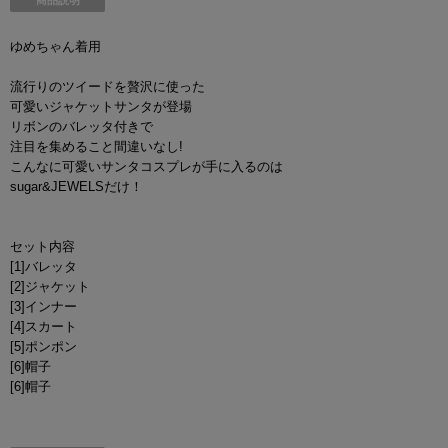
商品説明
ゆめちゃん着用
流行りのツイードを贅沢に使った
可愛いジャケットサンタが登場
リボンのバレッタ付きで
注目を集めること間違いなし!
こんなに可愛いサンタコスプレが手に入るのは
sugar&JEWELSだけ！
セット内容
[1]バレッタ
[2]ジャケット
[3]インナー
[4]スカート
[5]ポンポン
[6]帽子
[6]帽子