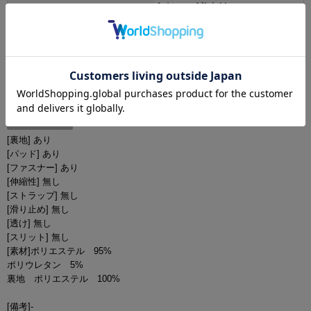
[ボトムス]着丈44cm
B：94cm/ W：73-78cm/ H：90cm
[トップス]肩幅39cm/インナー脇
Lサイズ
下：19cm/ジャケット脇下：23cm/
袖丈：63cm
[ボトムス]着丈45cm
商品詳細
[裏地] あり
[パッド] あり
[ファスナー] あり
[伸縮性] 無し
[ストラップ] 無し
[滑り止め] 無し
[透け] 無し
[スリット] 無し
[素材]ポリエステル 95%
ポリウレタン 5%
裏地 ポリエステル 100%
[備考]-