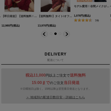
モデル愛用！谷間メイクが実現する激盛りぷるぷる肉厚シリコンブラ[OF08-U]
1,078
円
(税込)
-Lサイズ/5カラー】[OF03] 【IM】
【即日発送】【送料無料！】セットアップミニドレス/2ピース/チュール袖/キャバドレス/ワンカラー/谷間見せ/サイドシアー/レースアップ【XS-Lサイズ/4カラー】[OF03] 【YN】dzj
【送料無料!】タイト/オフショル/花柄/刺繍/レース/キャミ/パール/チュール袖/谷間見せ/スリット/ミニドレス/キャバドレス【XS-XLサイズ/2カラー】[OF03] 【YN】
[
IA2053SBdzj-2
7
件
12,980
円
(税込)
13,970
円
(税込)
DELIVERY
配送について
税込11,000
送料無料
円以上ご注文で
15:00まで
当日発送
のご注文
※日曜祝日は除く。15時以降は翌営業日発送となります。
＞ 地域別の配達日数目安・詳細はこちら