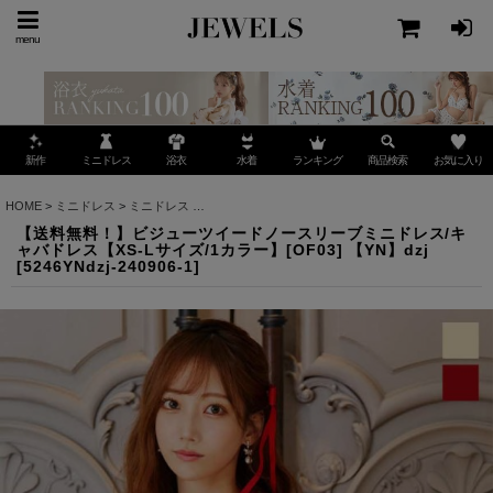
menu
ミニドレス
ランキング
お気に入り
新作
浴衣
水着
商品検索
HOME
>
ミニドレス
>
ミニドレス
>
【送料無料！】ビジューツイードノースリーブミニドレス/キ
【送料無料！】ビジューツイードノースリーブミニドレス/キ
ャバドレス【XS-Lサイズ/1カラー】[OF03] 【YN】dzj
[
5246YNdzj-240906-1
]