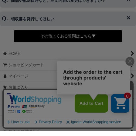
商品や配送日時など、注文内容の変更はできますか？
※発送後、発送準備が完了しお手続きが間に合わない場合は変更、
◆代金引換・クレジットカード・携帯キャリア決済・おねだり決
キャンセルをお断りさせて頂くことはがありますのであらかじめご
済・AmazonPayなどがございます。
了承ください。
領収書を発行してほしい
◆商品発送前の変更は承っております。
すでに発送手配済みで、変更処理が間に合わない場合はご容赦くだ
さい。
その他よくある質問はこちら▼
◆領収書はご希望頂いた場合のみ発行しております。
【これからご注文する場合】
HOME
STEP2「お届け先・お支払い」ページにて備考欄に下記の記載をお
願いします。
ショッピングカート
①領収書希望
②宛名（空欄は上様は不可）
マイページ
③但し書き（空欄やお品代は不可）
＞詳細は画像をタップ＜
お気に入り
【すでにご注文が完了している場合】
特定商取引法表示
①お電話・メール・LINEにて領収書希望の連絡をお願い致します
②後日、郵送にて領収書を送らせて頂きます。
ご利用案内
【マイページから発行する場合】
お問い合せ
①マイページから購入履歴→購入内容→領収書発行を選択。
②後日、郵送にて領収書を送らせて頂きます。
個人情報保護方針