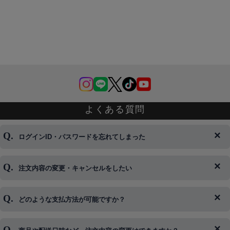
よくある質問
ログインID・パスワードを忘れてしまった
注文内容の変更・キャンセルをしたい
◆下記ページより、ログインIDの変更が可能です。
ログイン情報をお忘れの方はコチラ＞＞
どのような支払方法が可能ですか？
◆即日発送を行なっている関係上、午後以降のご連絡やキャンセル
はご対応できない場合がございます。
ご希望の場合は、お早めにご連絡を頂けますようお願い致します。