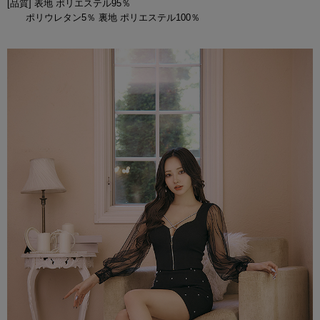
[品質] 表地 ポリエステル95％
ポリウレタン5％ 裏地 ポリエステル100％