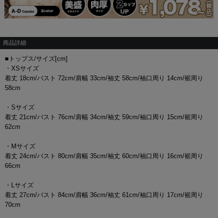
商品詳細
■トップス/サイズ[cm]
・XSサイズ
着丈 18cm/バスト 72cm/肩幅 33cm/袖丈 58cm/袖口周り 14cm/裾周り
58cm
・Sサイズ
着丈 21cm/バスト 76cm/肩幅 34cm/袖丈 59cm/袖口周り 15cm/裾周り
62cm
・Mサイズ
着丈 24cm/バスト 80cm/肩幅 35cm/袖丈 60cm/袖口周り 16cm/裾周り
66cm
・Lサイズ
着丈 27cm/バスト 84cm/肩幅 36cm/袖丈 61cm/袖口周り 17cm/裾周り
70cm