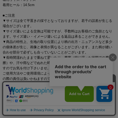
着用ヒール：14.5cm
■ご注意
▼サイズは全て平置きの採寸となっておりますが、若干の誤差が生じる
場合がございます。
▼サイズ違いによる交換は可能ですが、手数料はお客様のご負担となり
ます。サイズ違い・イメージ違いによる返品は承ることができません。
▼商品の特性上、生地の取り位置により柄の出方・ニュアンスなど多少
の個体差が生じ、画像と表情が異なることがございます。また柄が縫い
合わせ部分で必ずしも合っていないことがございます。
▼長時間濡れたままで重ねて置いたり、摩擦（特に湿った状態での摩
擦）や、汗や雨などでぬれた時は他の衣料等に移染する場合がございま
すのでお気を付け下さいませ。
ご使用方法やご使用環境によって色移りをする可能性がございます。そ
の際の責任は負いかねますのでご了承くださいませ。
▼配色デザインの商品は、色落ち・色移りしやすいため、 洗濯の際はク
リーニング店とご相談の上、目立たない部分で試してから行ってくださ
い。 汚れた部分は部分洗いをしていただくことをおすすめいたします。
▼アクセサリー別途
◆採寸・size表記について