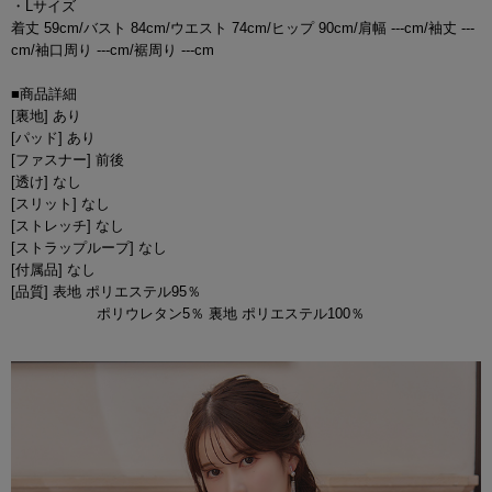
・Lサイズ
着丈 59cm/バスト 84cm/ウエスト 74cm/ヒップ 90cm/肩幅 ---cm/袖丈 ---
cm/袖口周り ---cm/裾周り ---cm
■商品詳細
[裏地] あり
[パッド] あり
[ファスナー] 前後
[透け] なし
[スリット] なし
[ストレッチ] なし
[ストラップループ] なし
[付属品] なし
[品質] 表地 ポリエステル95％
ポリウレタン5％ 裏地 ポリエステル100％