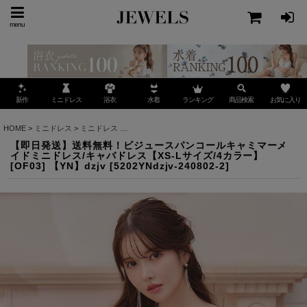
menu
ミニドレス
ランキング
お気に入り
新作
浴衣
水着
商品検索
HOME
>
ミニドレス
>
ミニドレス
>
【即日発送】送料無料！ビジュースパンコールキャミマーメイ
【即日発送】送料無料！ビジュースパンコールキャミマーメ
イドミニドレス/キャバドレス【XS-Lサイズ/4カラー】
[OF03] 【YN】dzjv
[
5202YNdzjv-240802-2
]