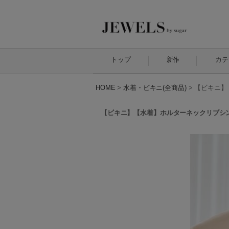
トップ
新作
カテ
HOME
>
水着・ビキニ(全商品)
>
【ビキニ】
【ビキニ】【水着】ホルターネックリブシンプル