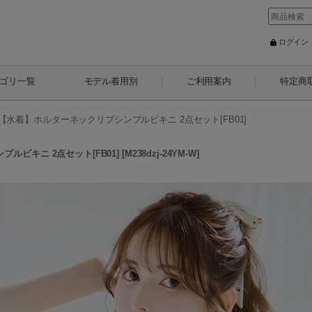
ログイン
ゴリ一覧
モデル着用別
ご利用案内
特定商
【水着】ホルターネックリブシンプルビキニ 2点セット[FB01]
ビキニ 2点セット[FB01]
[
M238dzj-24YM-W
]