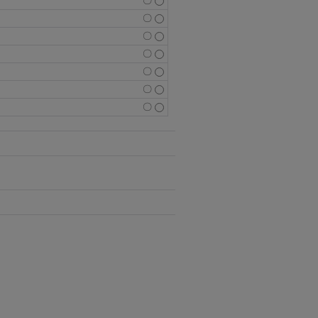
〇
〇
〇
〇
〇
〇
〇