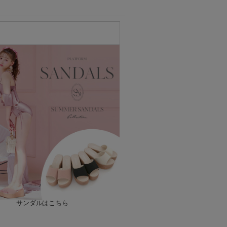
サンダルはこちら